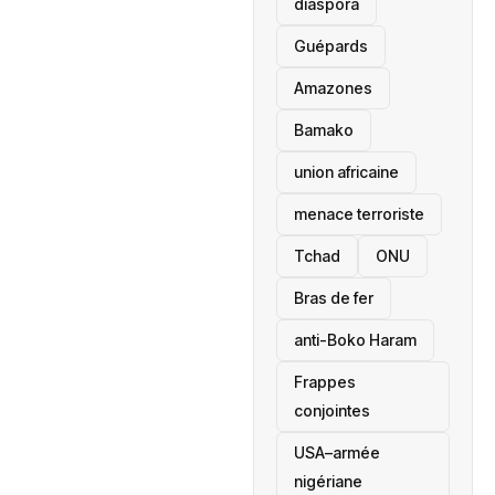
diaspora
Guépards
Amazones
Bamako
union africaine
menace terroriste
‎Tchad
ONU
Bras de fer
anti-Boko Haram
Frappes
conjointes
USA–armée
nigériane