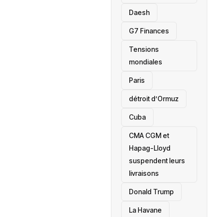
Daesh
‎G7 Finances
Tensions
mondiales
Paris
détroit d’Ormuz
‎Cuba
CMA CGM et
Hapag-Lloyd
suspendent leurs
livraisons
Donald Trump
La Havane