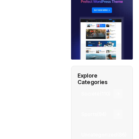
Explore
Categories
Société
(110)
Sports
(94)
Uncategorized
(86)