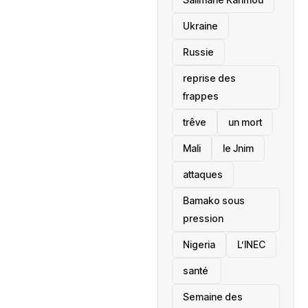
Ukraine
Russie
reprise des
frappes
trêve
un mort
Mali
le Jnim
attaques
Bamako sous
pression
‎Nigeria
L’INEC
santé ‎
Semaine des