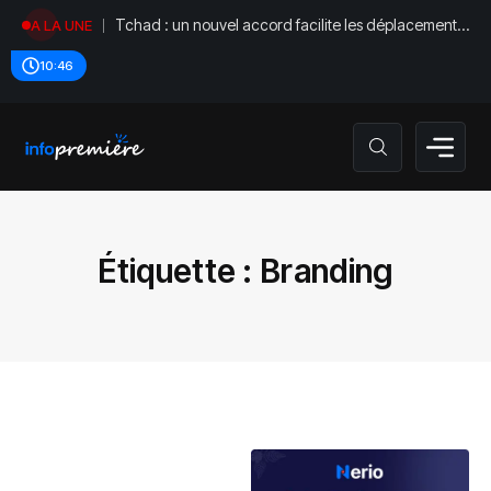
Tchad : un nouvel accord facilite les déplacements
A LA UNE
diplomatiques
10:46
Étiquette :
Branding