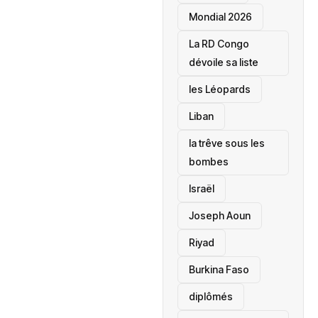
Mondial 2026
La RD Congo
dévoile sa liste
les Léopards
‎Liban
la trêve sous les
bombes
Israël
Joseph Aoun
Riyad
Burkina Faso
diplômés