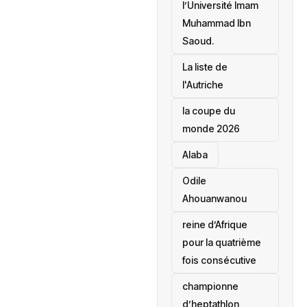
l’Université Imam
Muhammad Ibn
Saoud.
‎La liste de
l'Autriche
la coupe du
monde 2026
Alaba
Odile
Ahouanwanou
reine d’Afrique
pour la quatrième
fois consécutive
championne
d’heptathlon