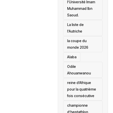
l’Université Imam
Muhammad Ibn
Saoud.
‎La liste de
l'Autriche
la coupe du
monde 2026
Alaba
Odile
Ahouanwanou
reine d’Afrique
pour la quatrième
fois consécutive
championne
d’heptathlon