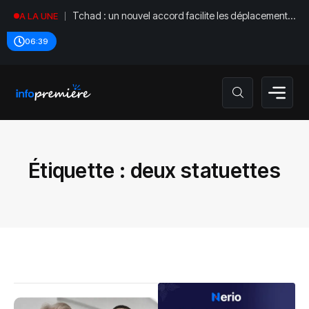
Tchad : un nouvel accord facilite les déplacements
A LA UNE
diplomatiques
06:39
Étiquette :
deux statuettes