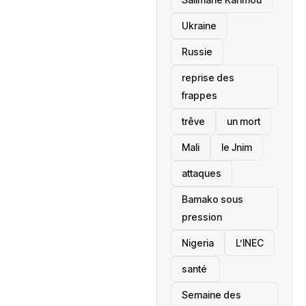
Ukraine
Russie
reprise des
frappes
trêve
un mort
Mali
le Jnim
attaques
Bamako sous
pression
‎Nigeria
L’INEC
santé ‎
Semaine des