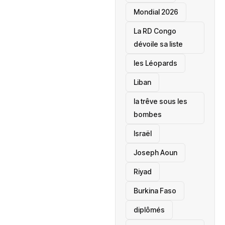
Mondial 2026
La RD Congo
dévoile sa liste
les Léopards
‎Liban
la trêve sous les
bombes
Israël
Joseph Aoun
Riyad
Burkina Faso
diplômés