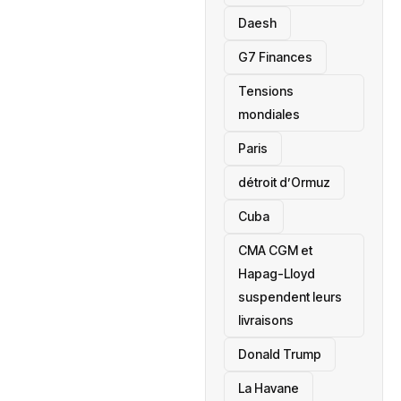
Daesh
‎G7 Finances
Tensions
mondiales
Paris
détroit d’Ormuz
‎Cuba
CMA CGM et
Hapag-Lloyd
suspendent leurs
livraisons
Donald Trump
La Havane