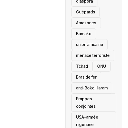
diaspora
Guépards
Amazones
Bamako
union africaine
menace terroriste
‎Tchad
ONU
Bras de fer
anti-Boko Haram
Frappes
conjointes
USA–armée
nigériane