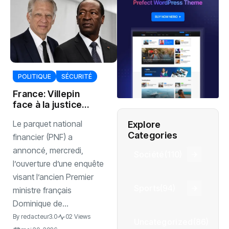
POLITIQUE
SÉCURITÉ
France: Villepin
face à la justice
financière
‎‎Le parquet national
Explore
Categories
financier (PNF) a
annoncé, mercredi,
Société
(110)
l’ouverture d’une enquête
visant l’ancien Premier
Sports
(94)
ministre français
Dominique de...
By
redacteur3.0
02 Views
Uncategorized
(86)