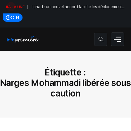
Tchad : un nouvel accord facilite les déplacements
A LA UNE
diplomatiques
22:14
Étiquette :
Narges Mohammadi libérée sous
caution