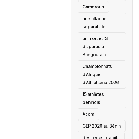
‎Cameroun
une attaque
séparatiste
un mort et 13
disparus à
Bangourain
‎Championnats
d’Afrique
d’Athlétisme 2026
15 athlètes
béninois
Accra
‎CEP 2026 au Bénin
des repas gratuits