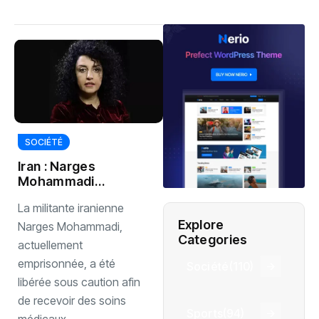
SOCIÉTÉ
‎Iran : Narges
Mohammadi
libérée sous
‎La militante iranienne
caution après une
Explore
crise cardiaque
Narges Mohammadi,
Categories
actuellement
emprisonnée, a été
Société
(110)
libérée sous caution afin
de recevoir des soins
Sports
(94)
médicaux...