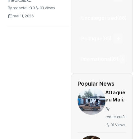
By
redacteur3.0
03 Views
mai 11, 2026
Uncategorized
(86)
Politique
(85)
International
(61)
Popular News
Attaque
au Mali :
L’ONU
By
exige
redacteur3.0
une
01 Views
enquête
sur des