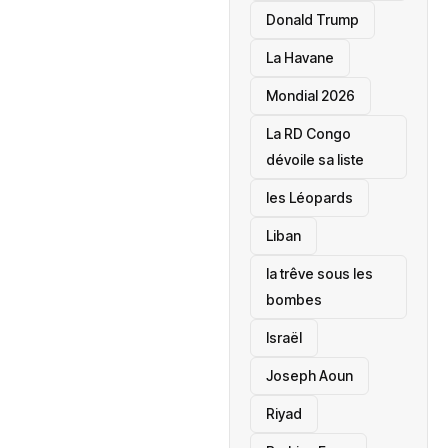
Donald Trump
La Havane
Mondial 2026
La RD Congo
dévoile sa liste
les Léopards
‎Liban
la trêve sous les
bombes
Israël
Joseph Aoun
Riyad