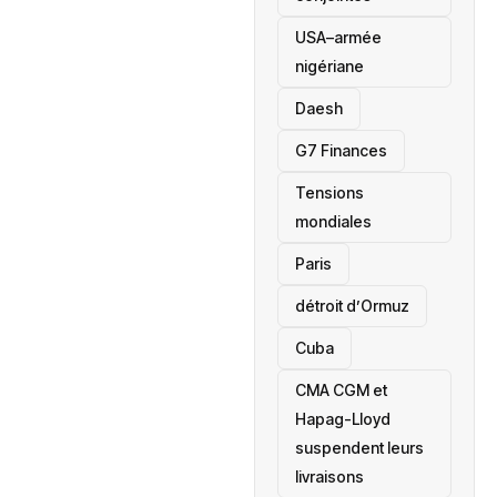
USA–armée
nigériane
Daesh
‎G7 Finances
Tensions
mondiales
Paris
détroit d’Ormuz
‎Cuba
CMA CGM et
Hapag-Lloyd
suspendent leurs
livraisons