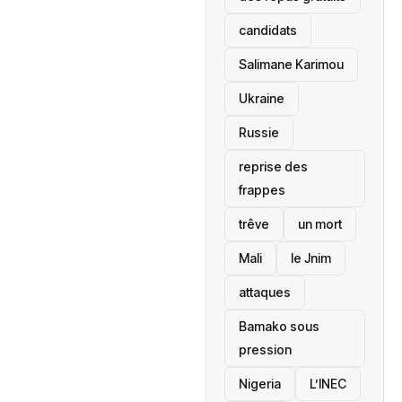
candidats
Salimane Karimou
Ukraine
Russie
reprise des
frappes
trêve
un mort
Mali
le Jnim
attaques
Bamako sous
pression
‎Nigeria
L’INEC