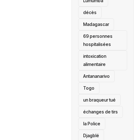
Lumumba
décès
‎Madagascar
69 personnes
hospitalisées
intoxication
alimentaire
Antananarivo
‎Togo
un braqueur tué
échanges de tirs
la Police
Djagblé