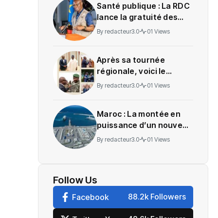
Santé publique : La RDC
lance la gratuité des
soins en Ituri
By
redacteur3.0
01 Views
Après sa tournée
régionale, voici le
message de Wadagni
By
redacteur3.0
01 Views
Maroc : La montée en
puissance d’un nouveau
centre névralgique de
By
redacteur3.0
01 Views
l’économie mondiale
Follow Us
88.2k Followers
Facebook