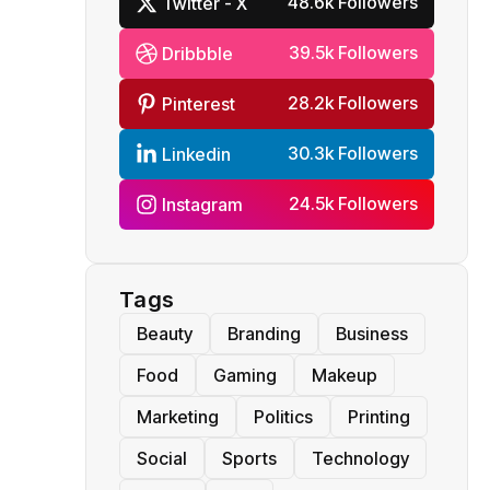
48.6k Followers
Twitter - X
39.5k Followers
Dribbble
28.2k Followers
Pinterest
30.3k Followers
Linkedin
24.5k Followers
Instagram
Tags
Beauty
Branding
Business
Food
Gaming
Makeup
Marketing
Politics
Printing
Social
Sports
Technology