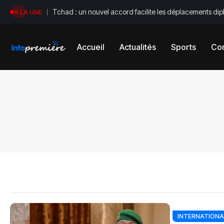
Tchad : un nouvel accord facilite les déplacements di
A LA UNE
Accueil
Actualités
Sports
Con
INTERNATIONA