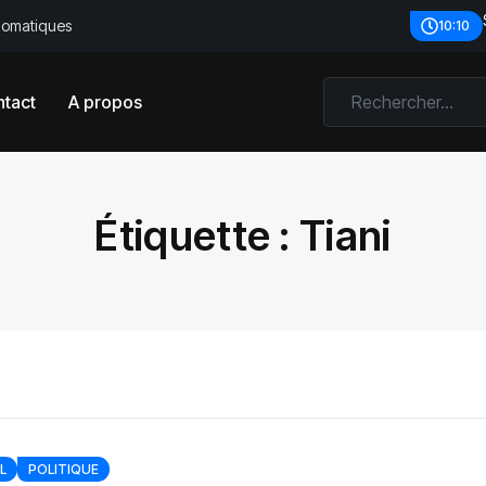
plomatiques
10:10
tact
A propos
Étiquette :
Tiani
L
POLITIQUE