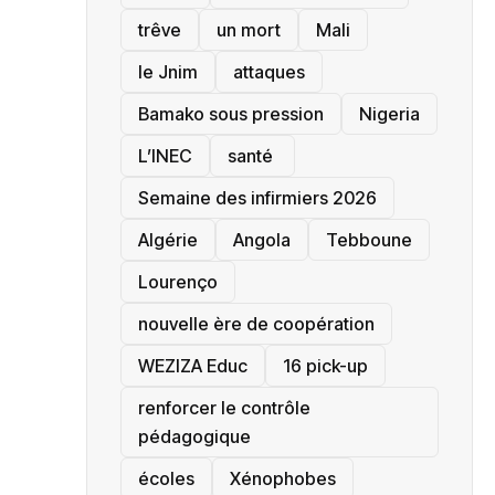
trêve
un mort
Mali
le Jnim
attaques
Bamako sous pression
‎Nigeria
L’INEC
santé ‎
Semaine des infirmiers 2026
‎Algérie
Angola
Tebboune
Lourenço
nouvelle ère de coopération
‎WEZIZA Educ
16 pick-up
renforcer le contrôle
pédagogique
écoles
‎Xénophobes