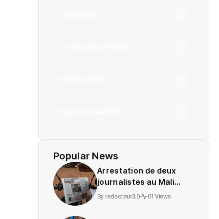
Sports
(94)
Uncategorized
(86)
Politique
(85)
International
(61)
Popular News
Arrestation de deux
journalistes au Mali
provoque une
By
redacteur3.0
01 Views
indignation