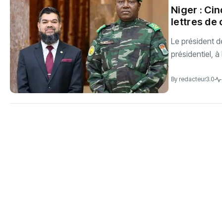
‎Niger : C
lettres de
Le président d
présidentiel, à 
By
redacteur3.0