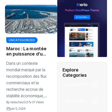
UNCATEGORIZED
Maroc : La montée
en puissance d’un
nouveau centre
Dans un contexte
névralgique de
l’économie
Explore
mondial marqué par la
mondiale
Categories
recomposition des flux
commerciaux et la
Société
(110)
recherche accrue de
stabilité économique,...
Sports
(94)
By
redacteur3.0
01 Views
juin 5, 2026