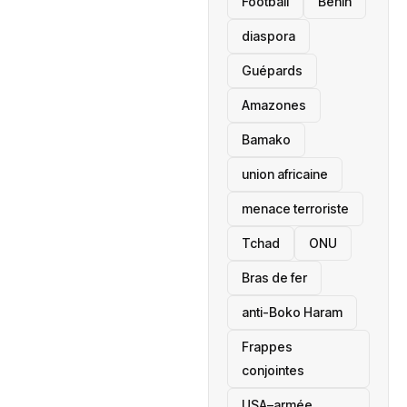
Football
Bénin
diaspora
Guépards
Amazones
Bamako
union africaine
menace terroriste
‎Tchad
ONU
Bras de fer
anti-Boko Haram
Frappes
conjointes
USA–armée