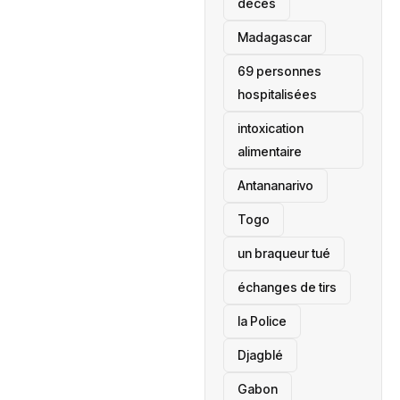
décès
‎Madagascar
69 personnes
hospitalisées
intoxication
alimentaire
Antananarivo
‎Togo
un braqueur tué
échanges de tirs
la Police
Djagblé
Gabon