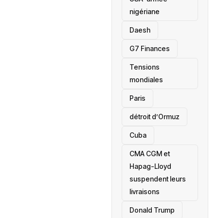
nigériane
Daesh
‎G7 Finances
Tensions
mondiales
Paris
détroit d’Ormuz
‎Cuba
CMA CGM et
Hapag-Lloyd
suspendent leurs
livraisons
Donald Trump