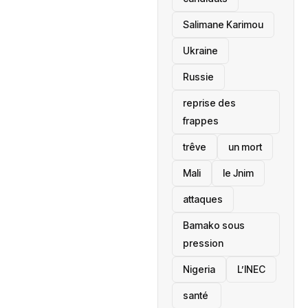
Salimane Karimou
Ukraine
Russie
reprise des
frappes
trêve
un mort
Mali
le Jnim
attaques
Bamako sous
pression
‎Nigeria
L’INEC
santé ‎