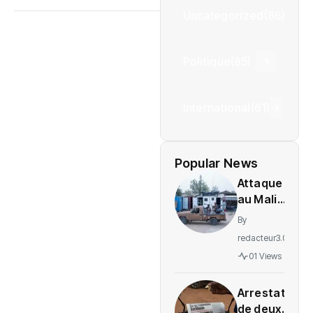
Uncategorized
(86)
Politique
(85)
International
(61)
Popular News
Attaque
au Mali :
L’ONU
By
exige
redacteur3.0
une
01 Views
enquête
sur des
Arrestation
soldats
de deux
tués