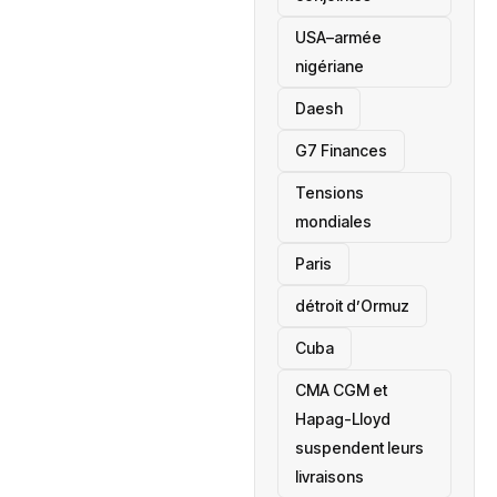
USA–armée
nigériane
Daesh
‎G7 Finances
Tensions
mondiales
Paris
détroit d’Ormuz
‎Cuba
CMA CGM et
Hapag-Lloyd
suspendent leurs
livraisons