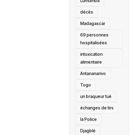
Lumumba
décès
‎Madagascar
69 personnes
hospitalisées
intoxication
alimentaire
Antananarivo
‎Togo
un braqueur tué
échanges de tirs
la Police
Djagblé