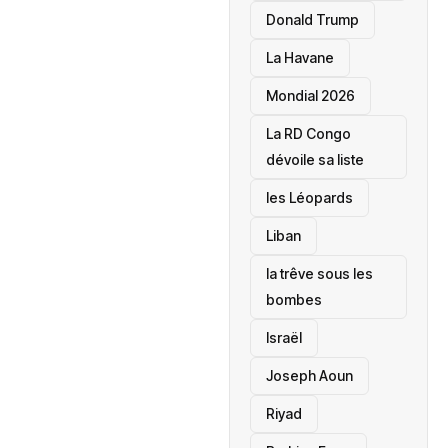
Donald Trump
La Havane
Mondial 2026
La RD Congo
dévoile sa liste
les Léopards
‎Liban
la trêve sous les
bombes
Israël
Joseph Aoun
Riyad