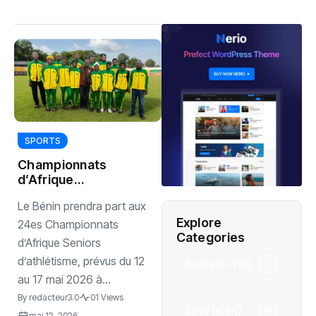
SPORTS
‎Championnats
d’Afrique
d’Athlétisme 2026
‎Le Bénin prendra part aux
: 15 athlètes
Explore
béninois en lice
24es Championnats
Categories
d’Afrique Seniors
d’athlétisme, prévus du 12
Société
(110)
au 17 mai 2026 à...
By
redacteur3.0
01 Views
Sports
(94)
mai 12, 2026