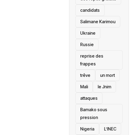
candidats
Salimane Karimou
Ukraine
Russie
reprise des
frappes
trêve
un mort
Mali
le Jnim
attaques
Bamako sous
pression
‎Nigeria
L’INEC