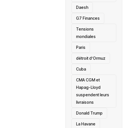
Daesh
‎G7 Finances
Tensions
mondiales
Paris
détroit d’Ormuz
‎Cuba
CMA CGM et
Hapag-Lloyd
suspendent leurs
livraisons
Donald Trump
La Havane