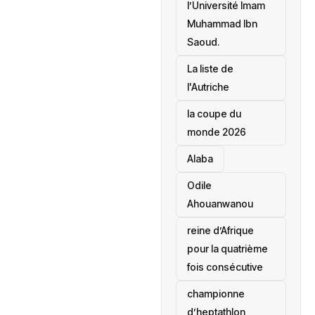
l’Université Imam
Muhammad Ibn
Saoud.
‎La liste de
l'Autriche
la coupe du
monde 2026
Alaba
Odile
Ahouanwanou
reine d’Afrique
pour la quatrième
fois consécutive
championne
d’heptathlon