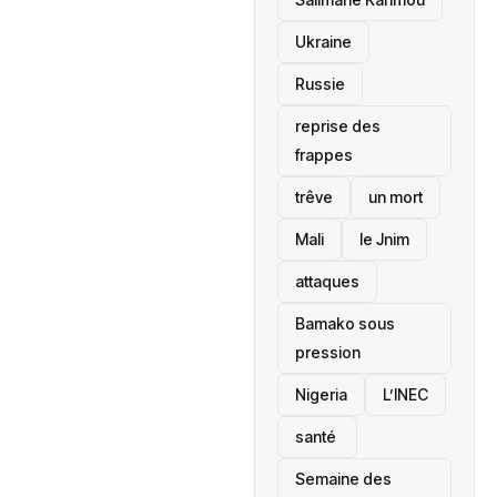
Ukraine
Russie
reprise des
frappes
trêve
un mort
Mali
le Jnim
attaques
Bamako sous
pression
‎Nigeria
L’INEC
santé ‎
Semaine des