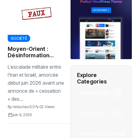
SOCIÉTÉ
Moyen-Orient :
Désinformation
virale et escalade
L’escalade militaire entre
militaire entre
l’Iran et Israël
Explore
l’Iran et Israël, amorcée
Categories
début juin 2026 avant une
annonce de « cessation
Société
(110)
» des...
By
redacteur3.0
02 Views
Sports
(94)
juin 9, 2026
Uncategorized
(86)