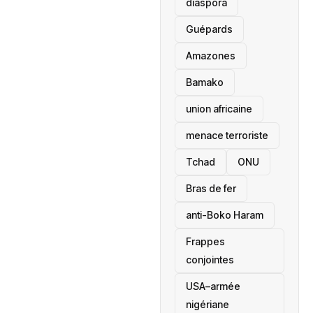
diaspora
Guépards
Amazones
Bamako
union africaine
menace terroriste
‎Tchad
ONU
Bras de fer
anti-Boko Haram
Frappes
conjointes
USA–armée
nigériane