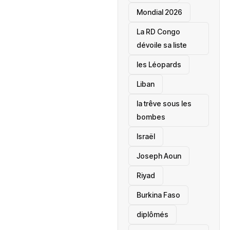
Mondial 2026
La RD Congo
dévoile sa liste
les Léopards
‎Liban
la trêve sous les
bombes
Israël
Joseph Aoun
Riyad
Burkina Faso
diplômés