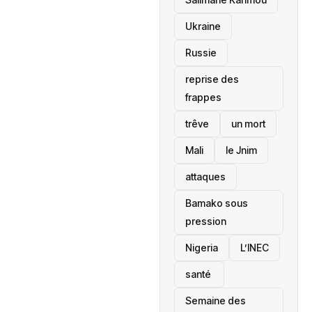
Ukraine
Russie
reprise des
frappes
trêve
un mort
Mali
le Jnim
attaques
Bamako sous
pression
‎Nigeria
L’INEC
santé ‎
Semaine des