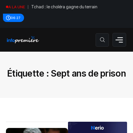
Tchad : le choléra gagne du terrain
A LA UNE
06:27
Étiquette :
Sept ans de prison