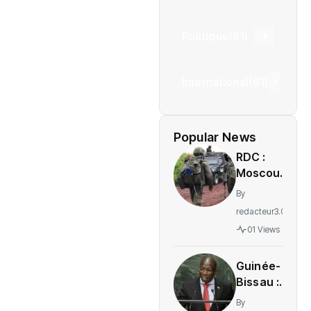
Politique
(81)
International
(61)
Popular News
RDC :
Moscou
accuse
By
Kiev de
redacteur3.0
soutenir
01 Views
le M23
sans
Guinée-
preuves
Bissau :
tangibles
Domingos
By