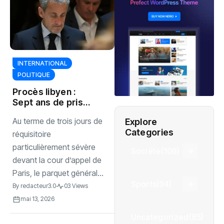
INTERNATIONAL
POLITIQUE
Procès libyen :
Sept ans de prison
requis en appel
Au terme de trois jours de
Explore
contre Nicolas
Categories
Sarkozy
réquisitoire
particulièrement sévère
Société
(109)
devant la cour d’appel de
Paris, le parquet général...
Sports
(94)
By
redacteur3.0
03 Views
mai 13, 2026
Uncategorized
(85)