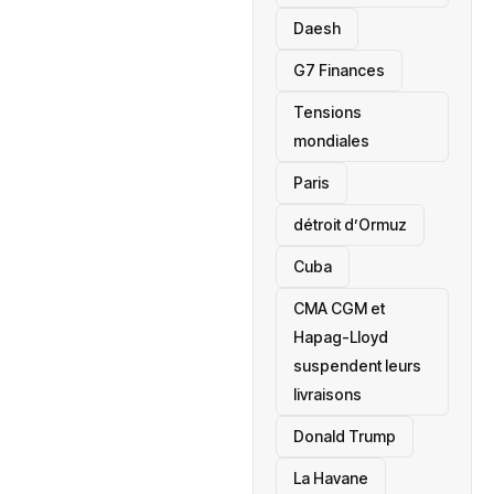
Daesh
‎G7 Finances
Tensions
mondiales
Paris
détroit d’Ormuz
‎Cuba
CMA CGM et
Hapag-Lloyd
suspendent leurs
livraisons
Donald Trump
La Havane