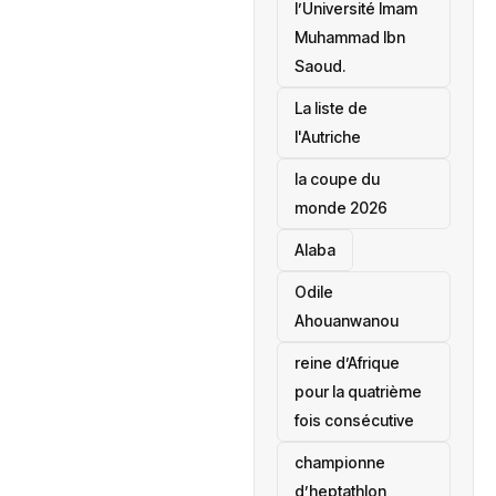
l’Université Imam
Muhammad Ibn
Saoud.
‎La liste de
l'Autriche
la coupe du
monde 2026
Alaba
Odile
Ahouanwanou
reine d’Afrique
pour la quatrième
fois consécutive
championne
d’heptathlon