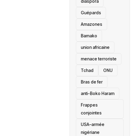
diaspora
Guépards
Amazones
Bamako
union africaine
menace terroriste
‎Tchad
ONU
Bras de fer
anti-Boko Haram
Frappes
conjointes
USA–armée
nigériane