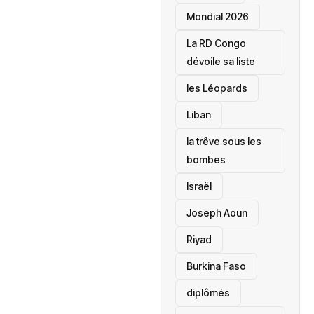
Mondial 2026
La RD Congo
dévoile sa liste
les Léopards
‎Liban
la trêve sous les
bombes
Israël
Joseph Aoun
Riyad
Burkina Faso
diplômés