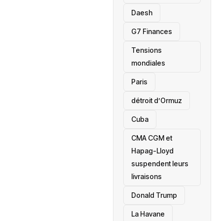
Daesh
‎G7 Finances
Tensions
mondiales
Paris
détroit d’Ormuz
‎Cuba
CMA CGM et
Hapag-Lloyd
suspendent leurs
livraisons
Donald Trump
La Havane