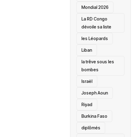
Mondial 2026
La RD Congo
dévoile sa liste
les Léopards
‎Liban
la trêve sous les
bombes
Israël
Joseph Aoun
Riyad
Burkina Faso
diplômés