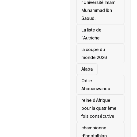
l’Université Imam
Muhammad Ibn
Saoud.
‎La liste de
l'Autriche
la coupe du
monde 2026
Alaba
Odile
Ahouanwanou
reine d’Afrique
pour la quatrième
fois consécutive
championne
d’heptathlon