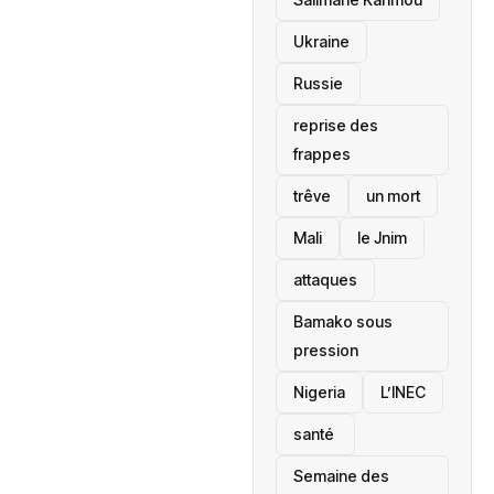
Ukraine
Russie
reprise des
frappes
trêve
un mort
Mali
le Jnim
attaques
Bamako sous
pression
‎Nigeria
L’INEC
santé ‎
Semaine des