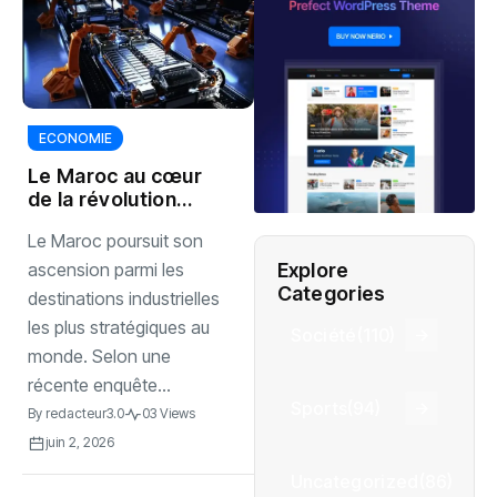
ECONOMIE
Le Maroc au cœur
de la révolution
électrique
Le Maroc poursuit son
Explore
ascension parmi les
Categories
destinations industrielles
les plus stratégiques au
Société
(110)
monde. Selon une
récente enquête...
Sports
(94)
By
redacteur3.0
03 Views
juin 2, 2026
Uncategorized
(86)