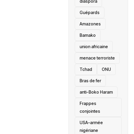
diaspora
Guépards
Amazones
Bamako
union africaine
menace terroriste
‎Tchad
ONU
Bras de fer
anti-Boko Haram
Frappes
conjointes
USA–armée
nigériane