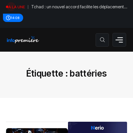
Tchad : un nouvel accord facilite les déplacements
A LA UNE
diplomatiques
14:08
Étiquette :
battéries