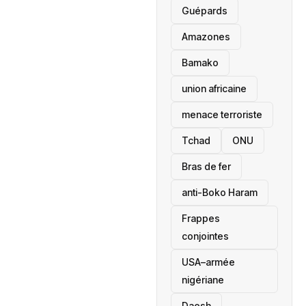
Guépards
Amazones
Bamako
union africaine
menace terroriste
‎Tchad
ONU
Bras de fer
anti-Boko Haram
Frappes
conjointes
USA–armée
nigériane
Daesh