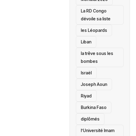
La RD Congo
dévoile sa liste
les Léopards
‎Liban
la trêve sous les
bombes
Israël
Joseph Aoun
Riyad
Burkina Faso
diplômés
l’Université Imam