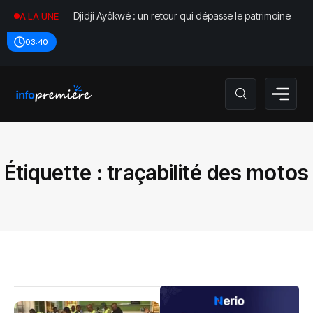
Djidji Ayôkwé : un retour qui dépasse le patrimoine
A LA UNE
03:40
Étiquette :
traçabilité des motos