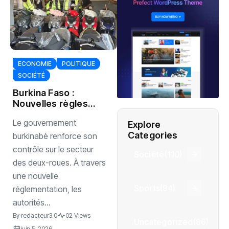
ECONOMIE
POLITIQUE
SOCIÉTÉ
Burkina Faso :
Nouvelles règles
strictes pour
Le gouvernement
Explore
l’importation et la
Categories
vente des motos
burkinabè renforce son
contrôle sur le secteur
Société
(110)
des deux-roues. À travers
une nouvelle
Sports
(94)
réglementation, les
autorités...
By
redacteur3.0
02 Views
Uncategorized
(86)
juin 5, 2026