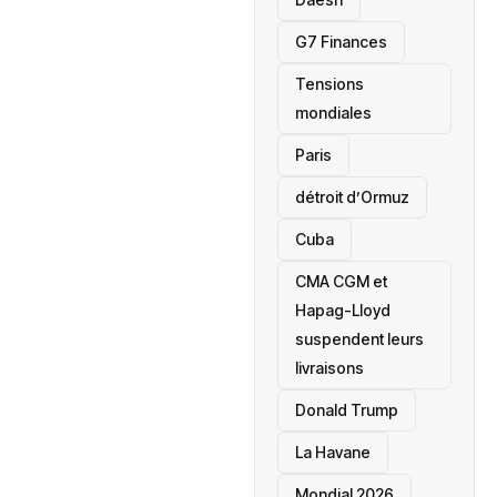
‎G7 Finances
Tensions
mondiales
Paris
détroit d’Ormuz
‎Cuba
CMA CGM et
Hapag-Lloyd
suspendent leurs
livraisons
Donald Trump
La Havane
Mondial 2026