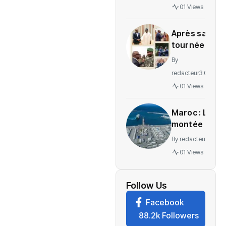
gratuité
01 Views
des
soins en
Après sa
Ituri
tournée
régionale,
By
voici le
redacteur3.0
message
01 Views
de
Wadagni
Maroc : La
montée en
puissance
By
redacteur3.0
d’un
01 Views
nouveau
centre
névralgique
Follow Us
de
Facebook
l’économie
88.2k Followers
mondiale