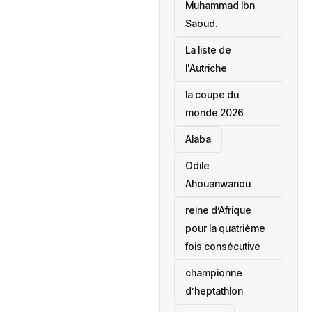
Muhammad Ibn
Saoud.
‎La liste de
l'Autriche
la coupe du
monde 2026
Alaba
Odile
Ahouanwanou
reine d’Afrique
pour la quatrième
fois consécutive
championne
d’heptathlon