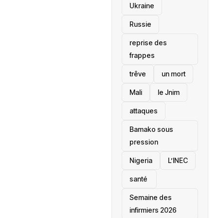
Ukraine
Russie
reprise des
frappes
trêve
un mort
Mali
le Jnim
attaques
Bamako sous
pression
‎Nigeria
L’INEC
santé ‎
Semaine des
infirmiers 2026