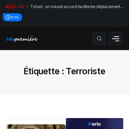
Tchad : un nouvel accord facilite les déplacements
A LA UNE
diplomatiques
12:55
Étiquette :
Terroriste