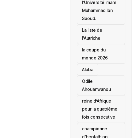
l’Université Imam
Muhammad Ibn
Saoud.
‎La liste de
l'Autriche
la coupe du
monde 2026
Alaba
Odile
Ahouanwanou
reine d’Afrique
pour la quatrième
fois consécutive
championne
d’heptathlon