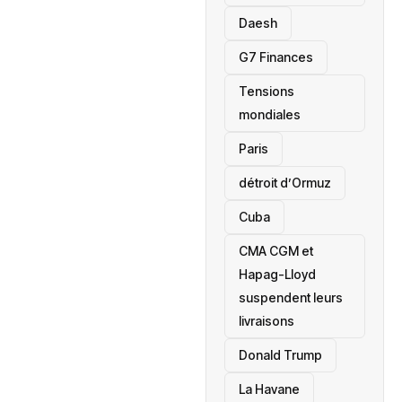
Daesh
‎G7 Finances
Tensions
mondiales
Paris
détroit d’Ormuz
‎Cuba
CMA CGM et
Hapag-Lloyd
suspendent leurs
livraisons
Donald Trump
La Havane