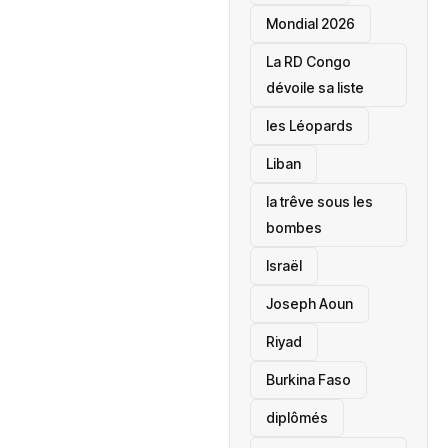
Mondial 2026
La RD Congo
dévoile sa liste
les Léopards
‎Liban
la trêve sous les
bombes
Israël
Joseph Aoun
Riyad
Burkina Faso
diplômés