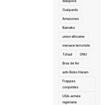
diaspora
Guépards
Amazones
Bamako
union africaine
menace terroriste
‎Tchad
ONU
Bras de fer
anti-Boko Haram
Frappes
conjointes
USA–armée
nigériane