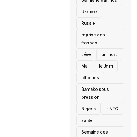
Ukraine
Russie
reprise des
frappes
trêve
un mort
Mali
le Jnim
attaques
Bamako sous
pression
‎Nigeria
L’INEC
santé ‎
Semaine des