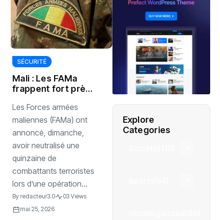
SÉCURITÉ
Mali : Les FAMa
frappent fort près
de Diéma
‎Les Forces armées
Explore
maliennes (FAMa) ont
Categories
annoncé, dimanche,
avoir neutralisé une
Société
(110)
quinzaine de
combattants terroristes
Sports
(94)
lors d’une opération...
By
redacteur3.0
03 Views
mai 25, 2026
Uncategorized
(86)