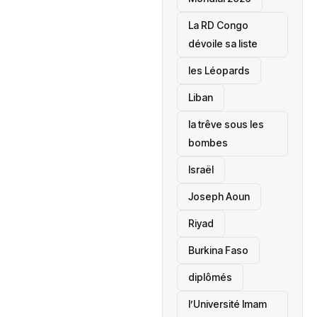
La RD Congo
dévoile sa liste
les Léopards
‎Liban
la trêve sous les
bombes
Israël
Joseph Aoun
Riyad
Burkina Faso
diplômés
l’Université Imam