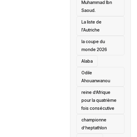
Muhammad Ibn
Saoud.
‎La liste de
l'Autriche
la coupe du
monde 2026
Alaba
Odile
Ahouanwanou
reine d’Afrique
pour la quatrième
fois consécutive
championne
d’heptathlon