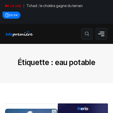
Tchad : le choléra gagne du terrain
A LA UNE
20:04
Étiquette :
eau potable