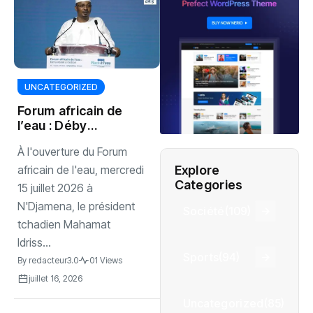
UNCATEGORIZED
Forum africain de
l’eau : Déby
appelle à garantir
À l'ouverture du Forum
l’accès universel
durable
Explore
africain de l'eau, mercredi
Categories
15 juillet 2026 à
N'Djamena, le président
Société
(109)
tchadien Mahamat
Idriss...
Sports
(94)
By
redacteur3.0
01 Views
juillet 16, 2026
Uncategorized
(85)