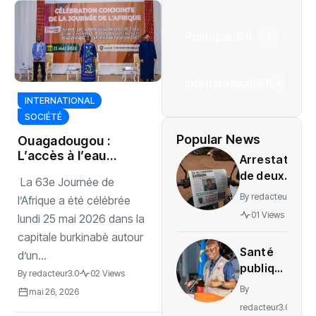
Politique
(81)
International
(61)
INTERNATIONAL
SOCIÉTÉ
Popular News
‎Ouagadougou :
L’accès à l’eau
Arrestation
potable au cœur
de deux
La 63e Journée de
de la 63e Journée
journalistes
By
redacteur3.0
de l’Afrique
l’Afrique a été célébrée
au Mali
01 Views
lundi 25 mai 2026 dans la
provoque
capitale burkinabè autour
une
Santé
d’un...
indignation
publique
By
redacteur3.0
02 Views
: La RDC
By
mai 26, 2026
lance la
redacteur3.0