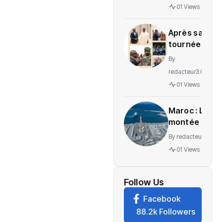
gratuité
01 Views
des
soins en
Après sa
Ituri
tournée
régionale,
By
voici le
redacteur3.0
message
01 Views
de
Wadagni
Maroc : La
montée en
puissance
By
redacteur3.0
d’un
01 Views
nouveau
centre
névralgique
Follow Us
de
Facebook
l’économie
88.2k Followers
mondiale