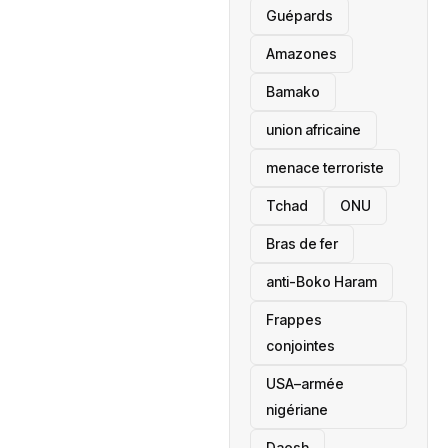
Guépards
Amazones
Bamako
union africaine
menace terroriste
‎Tchad
ONU
Bras de fer
anti-Boko Haram
Frappes
conjointes
USA–armée
nigériane
Daesh