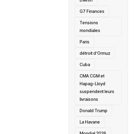
‎G7 Finances
Tensions
mondiales
Paris
détroit d’Ormuz
‎Cuba
CMA CGM et
Hapag-Lloyd
suspendent leurs
livraisons
Donald Trump
La Havane
Mondial 2026