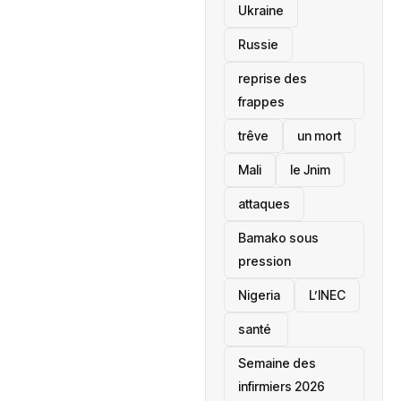
Ukraine
Russie
reprise des
frappes
trêve
un mort
Mali
le Jnim
attaques
Bamako sous
pression
‎Nigeria
L’INEC
santé ‎
Semaine des
infirmiers 2026