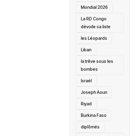
Mondial 2026
La RD Congo
dévoile sa liste
les Léopards
‎Liban
la trêve sous les
bombes
Israël
Joseph Aoun
Riyad
Burkina Faso
diplômés