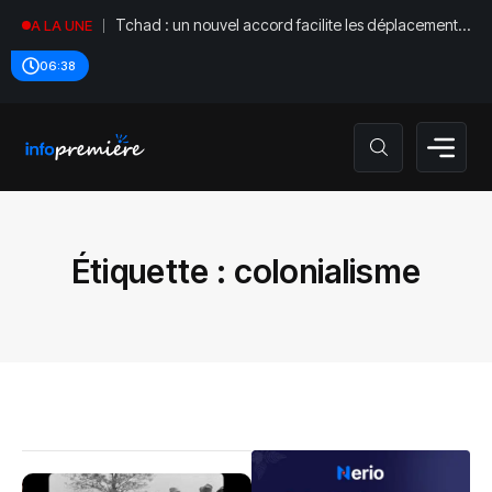
Tchad : un nouvel accord facilite les déplacements
A LA UNE
diplomatiques
06:38
Étiquette :
colonialisme