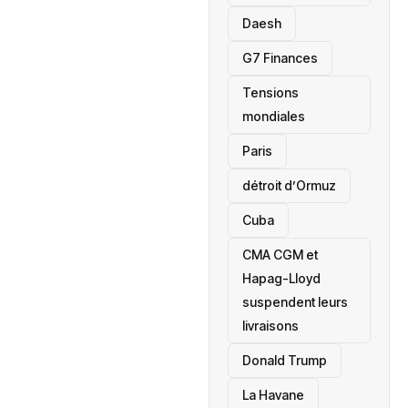
Daesh
‎G7 Finances
Tensions
mondiales
Paris
détroit d’Ormuz
‎Cuba
CMA CGM et
Hapag-Lloyd
suspendent leurs
livraisons
Donald Trump
La Havane