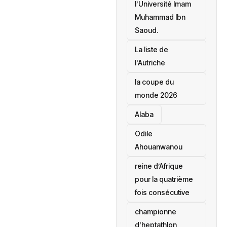
l’Université Imam
Muhammad Ibn
Saoud.
‎La liste de
l'Autriche
la coupe du
monde 2026
Alaba
Odile
Ahouanwanou
reine d’Afrique
pour la quatrième
fois consécutive
championne
d’heptathlon