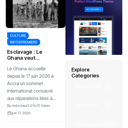
CULTURE
INFOSPREMIERE
Esclavage : Le
Ghana veut
transformer les
Le Ghana accueille
Explore
revendications en
Categories
actions
depuis le 17 juin 2026 à
Accra un sommet
Société
(110)
international consacré
aux réparations liées à...
Sports
(94)
By
redacteur3.0
01 Views
juin 17, 2026
Uncategorized
(86)