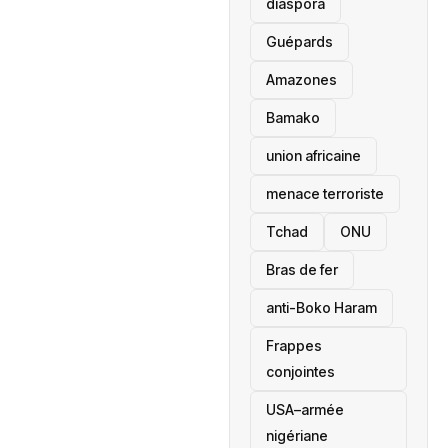
diaspora
Guépards
Amazones
Bamako
union africaine
menace terroriste
‎Tchad
ONU
Bras de fer
anti-Boko Haram
Frappes
conjointes
USA–armée
nigériane