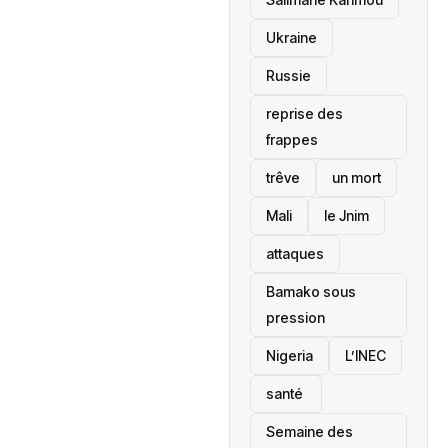
Ukraine
Russie
reprise des
frappes
trêve
un mort
Mali
le Jnim
attaques
Bamako sous
pression
‎Nigeria
L’INEC
santé ‎
Semaine des