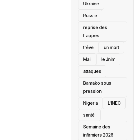
Ukraine
Russie
reprise des
frappes
trêve
un mort
Mali
le Jnim
attaques
Bamako sous
pression
‎Nigeria
L’INEC
santé ‎
Semaine des
infirmiers 2026