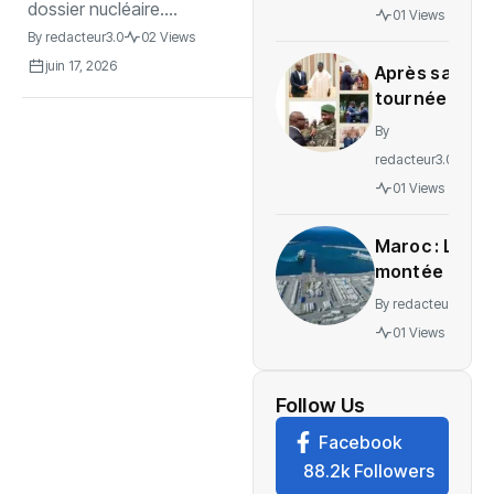
gratuité
dossier nucléaire....
01 Views
des
By
redacteur3.0
02 Views
soins en
juin 17, 2026
Après sa
Ituri
tournée
régionale,
By
voici le
redacteur3.0
message
01 Views
de
Wadagni
Maroc : La
montée en
puissance
By
redacteur3.0
d’un
01 Views
nouveau
centre
névralgique
Follow Us
de
Facebook
l’économie
88.2k Followers
mondiale