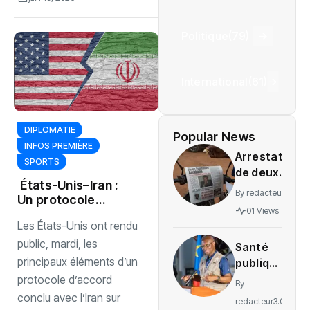
Politique
(79)
International
(61)
DIPLOMATIE
Popular News
INFOS PREMIÈRE
Arrestation
SPORTS
de deux
États-Unis–Iran :
journalistes
By
redacteur3.0
Un protocole
au Mali
01 Views
nucléaire sous
provoque
Les États-Unis ont rendu
haute tension au
une
Moyen-Orient
public, mardi, les
Santé
indignation
principaux éléments d’un
publique
: La RDC
protocole d’accord
By
lance la
conclu avec l’Iran sur
redacteur3.0