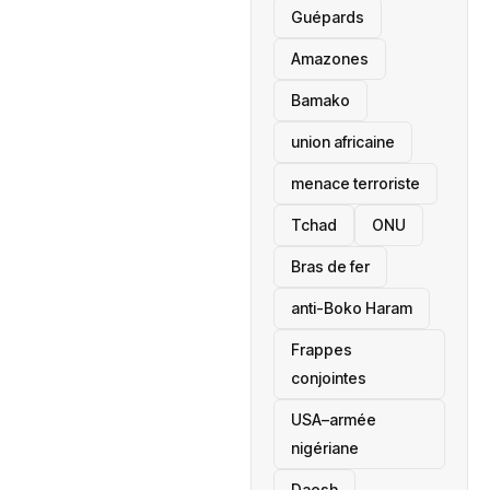
Guépards
Amazones
Bamako
union africaine
menace terroriste
‎Tchad
ONU
Bras de fer
anti-Boko Haram
Frappes
conjointes
USA–armée
nigériane
Daesh