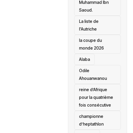
Muhammad Ibn
Saoud.
‎La liste de
l'Autriche
la coupe du
monde 2026
Alaba
Odile
Ahouanwanou
reine d’Afrique
pour la quatrième
fois consécutive
championne
d’heptathlon