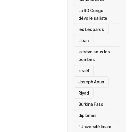
La RD Congo
dévoile sa liste
les Léopards
‎Liban
la trêve sous les
bombes
Israël
Joseph Aoun
Riyad
Burkina Faso
diplômés
l’Université Imam