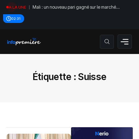
Mali : un nouveau pari gagné sur le marché
A LA UNE
régional
02:31
Étiquette :
Suisse