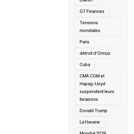
‎G7 Finances
Tensions
mondiales
Paris
détroit d’Ormuz
‎Cuba
CMA CGM et
Hapag-Lloyd
suspendent leurs
livraisons
Donald Trump
La Havane
Mondial 2026