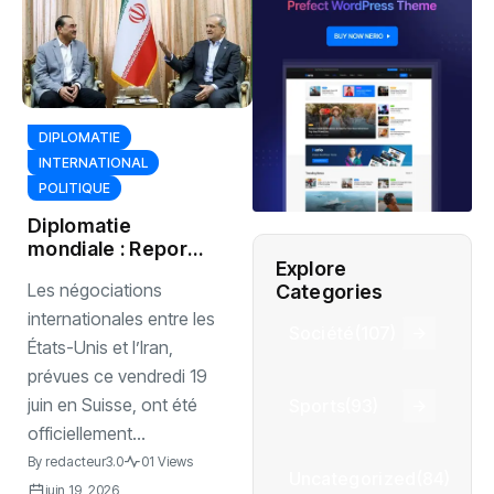
DIPLOMATIE
INTERNATIONAL
POLITIQUE
Diplomatie
mondiale : Report
Explore
des discussions
Les négociations
Categories
entre Washington
et Téhéran
internationales entre les
Société
(107)
États-Unis et l’Iran,
prévues ce vendredi 19
juin en Suisse, ont été
Sports
(93)
officiellement...
By
redacteur3.0
01 Views
Uncategorized
(84)
juin 19, 2026