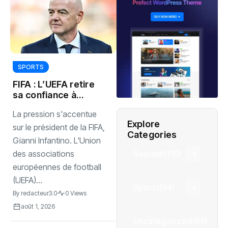
SPORTS
‎FIFA : L’UEFA retire
sa confiance à
Gianni Infantino
La pression s'accentue
Explore
sur le président de la FIFA,
Categories
Gianni Infantino. L'Union
Société
(110)
des associations
européennes de football
(UEFA)...
Sports
(94)
By
redacteur3.0
0 Views
août 1, 2026
Uncategorized
(86)