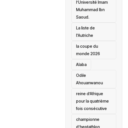
l’Université Imam
Muhammad Ibn
Saoud.
‎La liste de
l'Autriche
la coupe du
monde 2026
Alaba
Odile
Ahouanwanou
reine d’Afrique
pour la quatrième
fois consécutive
championne
d’heptathlon