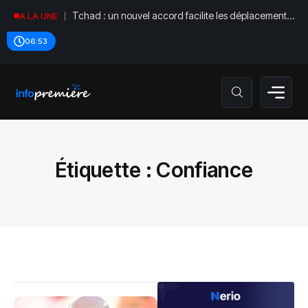
Tchad : un nouvel accord facilite les déplacements
A LA UNE
diplomatiques
06:53
Étiquette :
Confiance