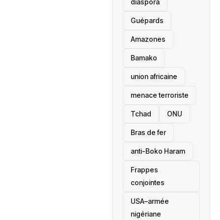
diaspora
Guépards
Amazones
Bamako
union africaine
menace terroriste
‎Tchad
ONU
Bras de fer
anti-Boko Haram
Frappes
conjointes
USA–armée
nigériane