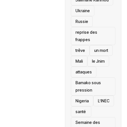
Ukraine
Russie
reprise des
frappes
trêve
un mort
Mali
le Jnim
attaques
Bamako sous
pression
‎Nigeria
L’INEC
santé ‎
Semaine des