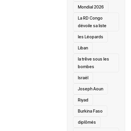
Mondial 2026
La RD Congo
dévoile sa liste
les Léopards
‎Liban
la trêve sous les
bombes
Israël
Joseph Aoun
Riyad
Burkina Faso
diplômés