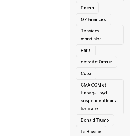
Daesh
‎G7 Finances
Tensions
mondiales
Paris
détroit d’Ormuz
‎Cuba
CMA CGM et
Hapag-Lloyd
suspendent leurs
livraisons
Donald Trump
La Havane