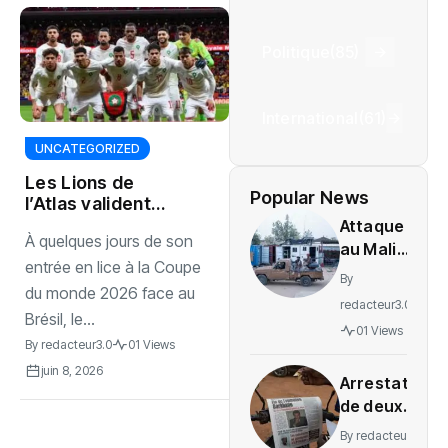
Politique
(85)
International
(61)
UNCATEGORIZED
Les Lions de
Popular News
l’Atlas valident
leurs derniers
Attaque
À quelques jours de son
réglages avant le
au Mali :
Mondial
entrée en lice à la Coupe
L’ONU
By
du monde 2026 face au
exige
redacteur3.0
une
Brésil, le...
01 Views
enquête
By
redacteur3.0
01 Views
sur des
juin 8, 2026
Arrestation
soldats
de deux
tués
journalistes
By
redacteur3.0