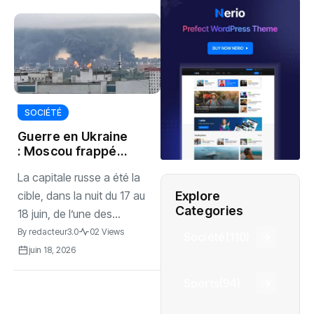
SOCIÉTÉ
Guerre en Ukraine
: Moscou frappée
par une attaque
La capitale russe a été la
massive de
drones ukrainiens
Explore
cible, dans la nuit du 17 au
Categories
18 juin, de l’une des...
By
redacteur3.0
02 Views
Société
(110)
juin 18, 2026
Sports
(94)