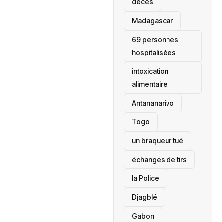
décès
‎Madagascar
69 personnes
hospitalisées
intoxication
alimentaire
Antananarivo
‎Togo
un braqueur tué
échanges de tirs
la Police
Djagblé
Gabon