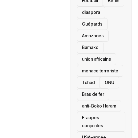
Football
Bénin
diaspora
Guépards
Amazones
Bamako
union africaine
menace terroriste
‎Tchad
ONU
Bras de fer
anti-Boko Haram
Frappes
conjointes
USA–armée