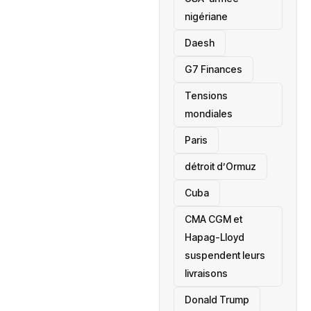
nigériane
Daesh
‎G7 Finances
Tensions
mondiales
Paris
détroit d’Ormuz
‎Cuba
CMA CGM et
Hapag-Lloyd
suspendent leurs
livraisons
Donald Trump