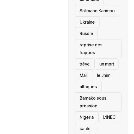
Salimane Karimou
Ukraine
Russie
reprise des
frappes
trêve
un mort
Mali
le Jnim
attaques
Bamako sous
pression
‎Nigeria
L’INEC
santé ‎