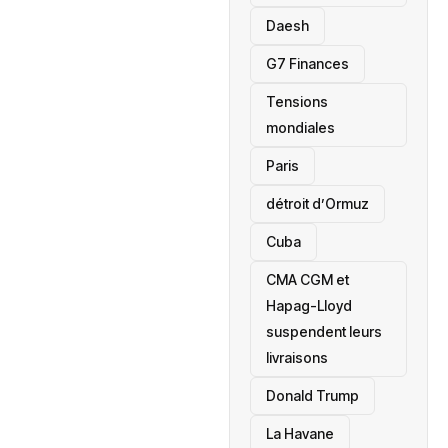
Daesh
‎G7 Finances
Tensions
mondiales
Paris
détroit d’Ormuz
‎Cuba
CMA CGM et
Hapag-Lloyd
suspendent leurs
livraisons
Donald Trump
La Havane