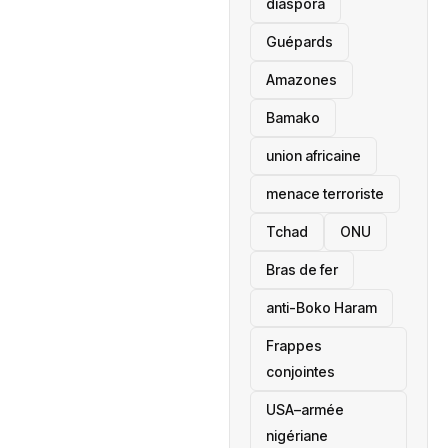
diaspora
Guépards
Amazones
Bamako
union africaine
menace terroriste
‎Tchad
ONU
Bras de fer
anti-Boko Haram
Frappes
conjointes
USA–armée
nigériane