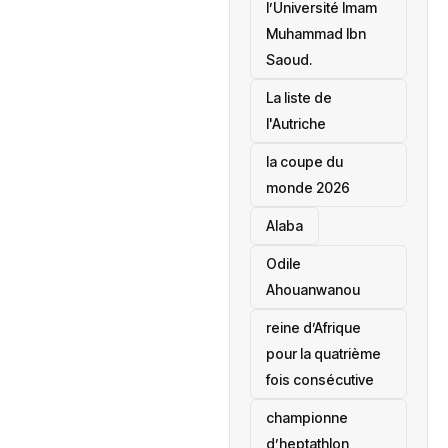
l’Université Imam
Muhammad Ibn
Saoud.
‎La liste de
l'Autriche
la coupe du
monde 2026
Alaba
Odile
Ahouanwanou
reine d’Afrique
pour la quatrième
fois consécutive
championne
d’heptathlon