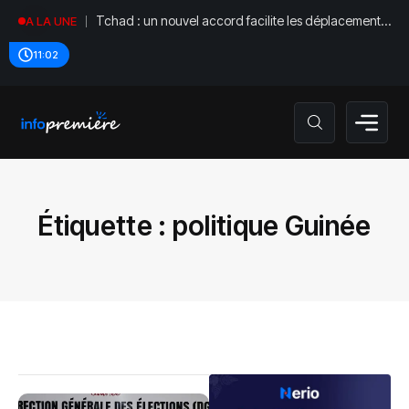
Tchad : un nouvel accord facilite les déplacements
A LA UNE
diplomatiques
11:02
Étiquette :
politique Guinée