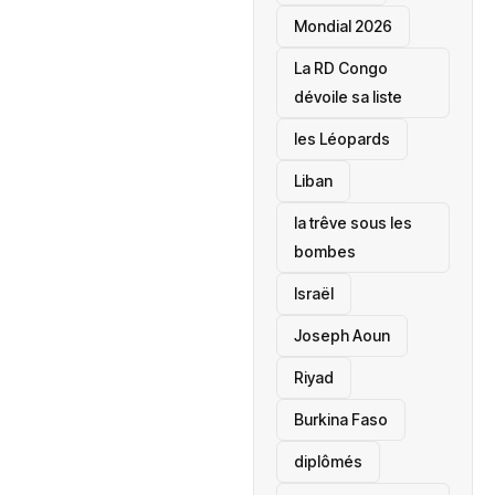
Mondial 2026
La RD Congo
dévoile sa liste
les Léopards
‎Liban
la trêve sous les
bombes
Israël
Joseph Aoun
Riyad
Burkina Faso
diplômés