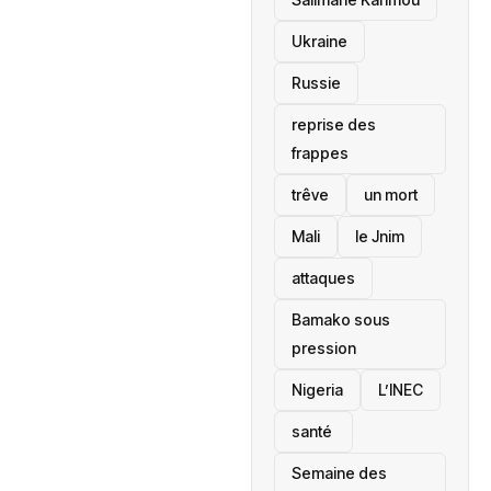
Ukraine
Russie
reprise des
frappes
trêve
un mort
Mali
le Jnim
attaques
Bamako sous
pression
‎Nigeria
L’INEC
santé ‎
Semaine des