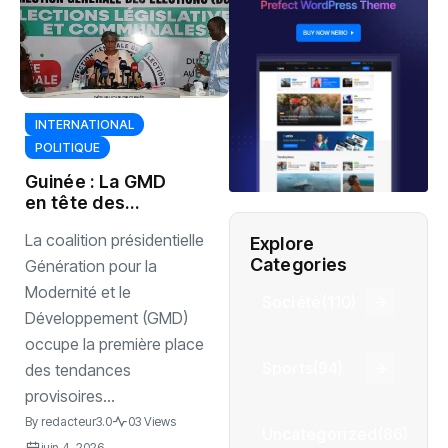
INTERNATIONAL
POLITIQUE
Guinée : La GMD
en tête des
premières
La coalition présidentielle
Explore
tendances des
Categories
législatives et
Génération pour la
communales 2026
Modernité et le
Société
(110)
Développement (GMD)
occupe la première place
Sports
(94)
des tendances
provisoires...
By
redacteur3.0
03 Views
Uncategorized
(86)
juin 4, 2026