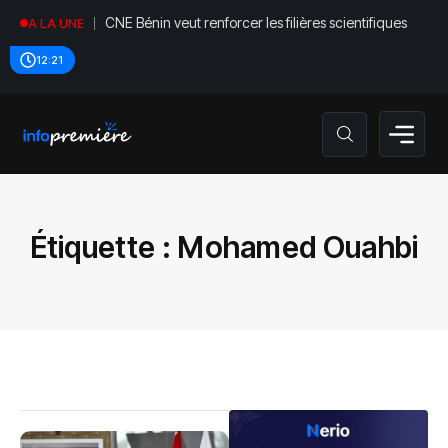
CNE Bénin veut renforcer les filières scientifiques
A LA UNE
12:21
Étiquette :
Mohamed Ouahbi