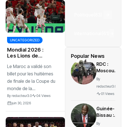
Politique
(83)
International
(61)
UNCATEGORIZED
Mondial 2026 :
Les Lions de
Popular News
l’Atlas terrassent
RDC :
Le Maroc a validé son
les Pays-Bas aux
Moscou
penalties
billet pour les huitièmes
accuse
By
de finale de la Coupe du
Kiev de
redacteur3.0
monde de la...
soutenir
01 Views
By
redacteur3.0
04 Views
le M23
sans
juin 30, 2026
Guinée-
preuves
Bissau :
tangibles
Domingos
By