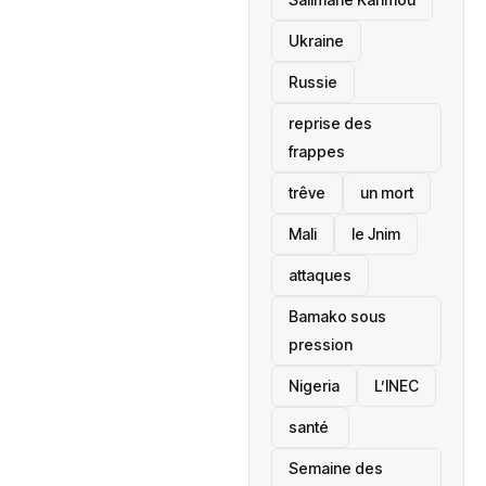
Ukraine
Russie
reprise des
frappes
trêve
un mort
Mali
le Jnim
attaques
Bamako sous
pression
‎Nigeria
L’INEC
santé ‎
Semaine des