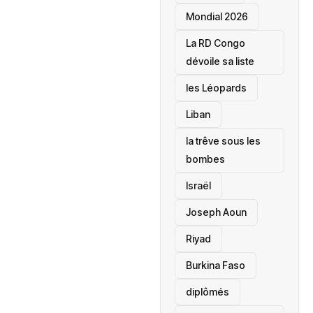
Mondial 2026
La RD Congo
dévoile sa liste
les Léopards
‎Liban
la trêve sous les
bombes
Israël
Joseph Aoun
Riyad
Burkina Faso
diplômés