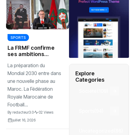
SPORTS
La FRMF confirme
ses ambitions
pour réussir le
La préparation du
Mondial 2030
Explore
Mondial 2030 entre dans
Categories
une nouvelle phase au
Maroc. La Fédération
Société
(109)
Royale Marocaine de
Football...
Sports
(94)
By
redacteur3.0
02 Views
juillet 16, 2026
Uncategorized
(86)