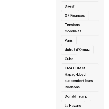
Daesh
‎G7 Finances
Tensions
mondiales
Paris
détroit d’Ormuz
‎Cuba
CMA CGM et
Hapag-Lloyd
suspendent leurs
livraisons
Donald Trump
La Havane