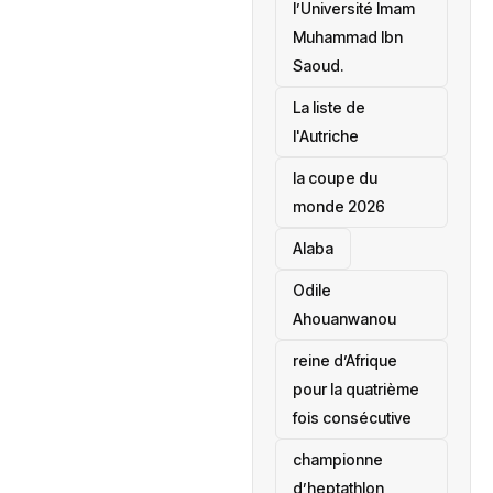
l’Université Imam
Muhammad Ibn
Saoud.
‎La liste de
l'Autriche
la coupe du
monde 2026
Alaba
Odile
Ahouanwanou
reine d’Afrique
pour la quatrième
fois consécutive
championne
d’heptathlon