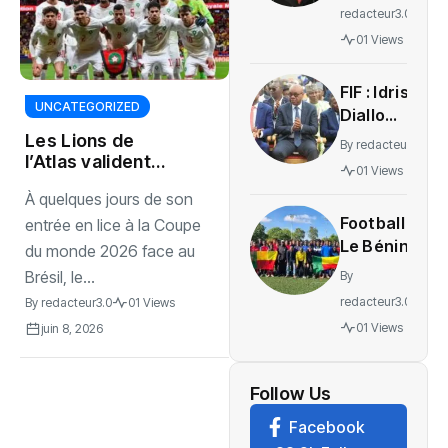
Simoes
redacteur3.0
Pereira
01 Views
transféré
au
‎FIF : Idriss
Portugal
UNCATEGORIZED
Diallo
pour
revendique
Les Lions de
recevoir
By
redacteur3.0
un bilan
l’Atlas valident
des soins
01 Views
leurs derniers
avant les
À quelques jours de son
réglages avant le
élections
Football :
Mondial
entrée en lice à la Coupe
Le Bénin
du monde 2026 face au
mise sur
Brésil, le...
By
sa
redacteur3.0
By
redacteur3.0
01 Views
diaspora
01 Views
juin 8, 2026
pour bâtir
les futurs
Guépards
Follow Us
et
Facebook
Amazones