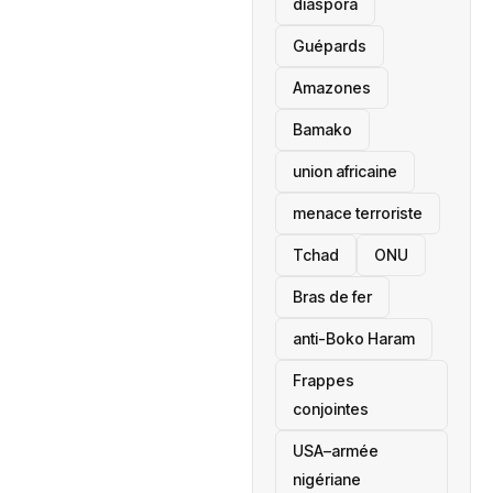
diaspora
Guépards
Amazones
Bamako
union africaine
menace terroriste
‎Tchad
ONU
Bras de fer
anti-Boko Haram
Frappes
conjointes
USA–armée
nigériane