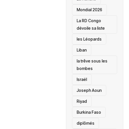
Mondial 2026
La RD Congo
dévoile sa liste
les Léopards
‎Liban
la trêve sous les
bombes
Israël
Joseph Aoun
Riyad
Burkina Faso
diplômés