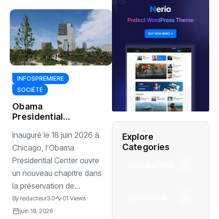
INFOSPREMIERE
SOCIÉTÉ
Obama
Presidential
Center ouvre ses
Inauguré le 18 juin 2026 à
Explore
portes au public à
Categories
Chicago
Chicago, l’Obama
Presidential Center ouvre
Société
(110)
un nouveau chapitre dans
la préservation de...
Sports
(94)
By
redacteur3.0
01 Views
juin 18, 2026