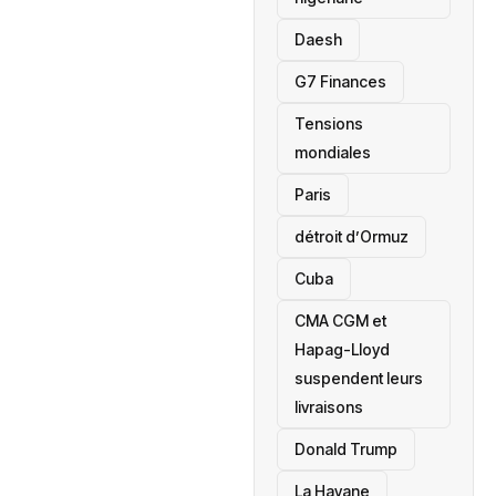
Daesh
‎G7 Finances
Tensions
mondiales
Paris
détroit d’Ormuz
‎Cuba
CMA CGM et
Hapag-Lloyd
suspendent leurs
livraisons
Donald Trump
La Havane