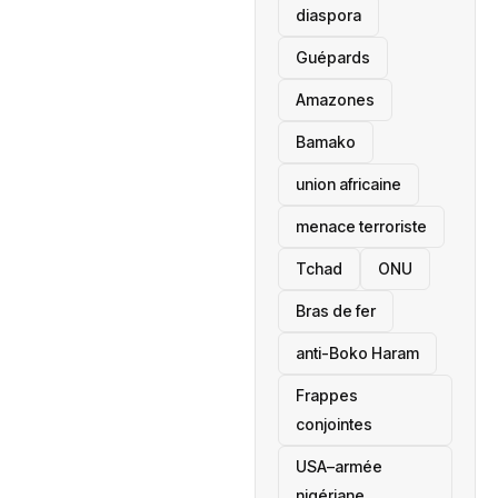
diaspora
Guépards
Amazones
Bamako
union africaine
menace terroriste
‎Tchad
ONU
Bras de fer
anti-Boko Haram
Frappes
conjointes
USA–armée
nigériane