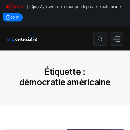
Djidji Ayôkwé : un retour qui dépasse le patrimoine
A LA UNE
03:01
Étiquette :
démocratie américaine