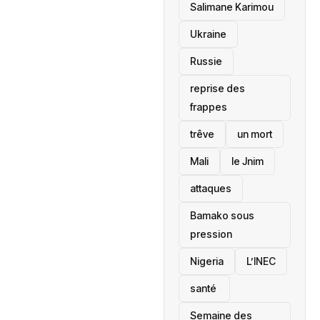
Salimane Karimou
Ukraine
Russie
reprise des
frappes
trêve
un mort
Mali
le Jnim
attaques
Bamako sous
pression
‎Nigeria
L’INEC
santé ‎
Semaine des