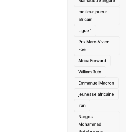
Mamadou Sangaré
meilleur joueur
africain
Ligue 1
Prix Marc-Vivien
Foé
‎Africa Forward
William Ruto
Emmanuel Macron
jeunesse africaine
‎Iran
Narges
Mohammadi
libérée sous