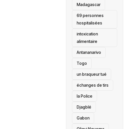
‎Madagascar
69 personnes
hospitalisées
intoxication
alimentaire
Antananarivo
‎Togo
un braqueur tué
échanges de tirs
la Police
Djagblé
Gabon
Oligui Nguema