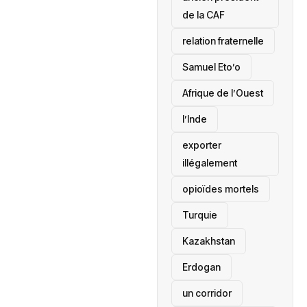
de la CAF
relation fraternelle
Samuel Eto’o
Afrique de l’Ouest
l’Inde
exporter
illégalement
opioïdes mortels
‎Turquie
Kazakhstan
Erdogan
un corridor