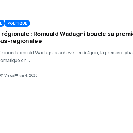
L
POLITIQUE
 régionale : Romuald Wadagni boucle sa premi
ous-régionalee
éninois Romuald Wadagni a achevé, jeudi 4 juin, la première ph
lomatique en...
01 Views
juin 4, 2026