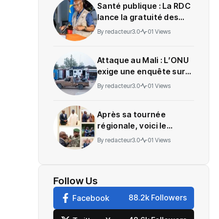
Santé publique : La RDC
lance la gratuité des
soins en Ituri
By
redacteur3.0
01 Views
Attaque au Mali : L’ONU
exige une enquête sur
des soldats tués
By
redacteur3.0
01 Views
Après sa tournée
régionale, voici le
message de Wadagni
By
redacteur3.0
01 Views
Follow Us
88.2k Followers
Facebook