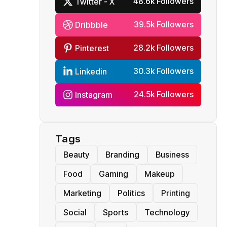
48.6k Followers
Twitter - X
39.5k Followers
Dribbble
28.2k Followers
Pinterest
30.3k Followers
Linkedin
24.5k Followers
Instagram
Tags
Beauty
Branding
Business
Food
Gaming
Makeup
Marketing
Politics
Printing
Social
Sports
Technology