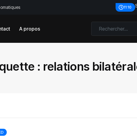
plomatiques
11:10
tact
A propos
iquette :
relations bilatéral
ED