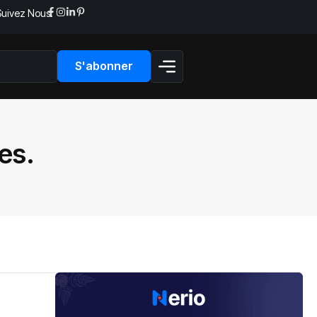
Suivez Nous:
S'abonner
es.