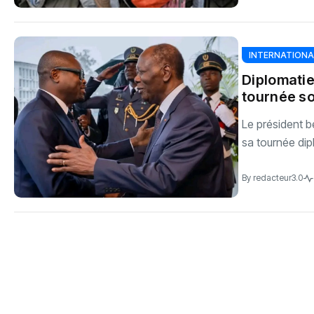
INTERNATIONA
Diplomatie
tournée s
Le président b
sa tournée dip
By
redacteur3.0