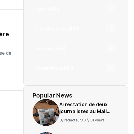
Sports
(94)
Uncategorized
(86)
ère
Politique
(85)
ase de
International
(61)
Popular News
Arrestation de deux
journalistes au Mali
provoque une
By
redacteur3.0
01 Views
indignation