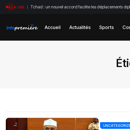
Tchad : un nouvel accord facilite les déplacements di
A LA UNE
Accueil
Actualités
Sports
Con
Ét
UNCATEGORIZ