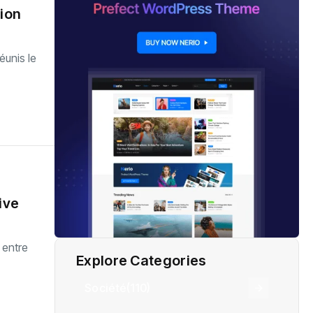
tion
éunis le
ive
 entre
Explore Categories
Société
(110)