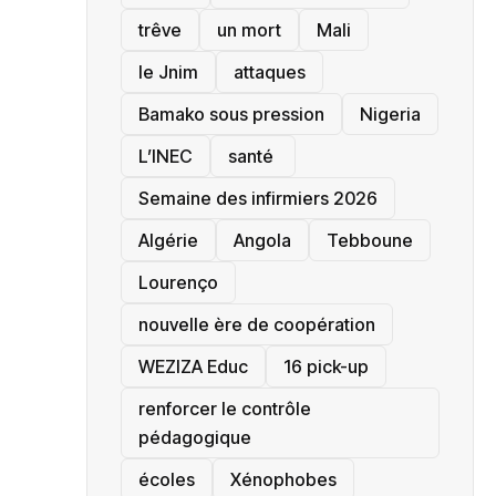
trêve
un mort
Mali
le Jnim
attaques
Bamako sous pression
‎Nigeria
L’INEC
santé ‎
Semaine des infirmiers 2026
‎Algérie
Angola
Tebboune
Lourenço
nouvelle ère de coopération
‎WEZIZA Educ
16 pick-up
renforcer le contrôle
pédagogique
écoles
‎Xénophobes