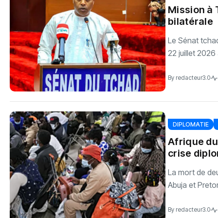
Mission à 
bilatérale
Le Sénat tchad
22 juillet 2026 
By
redacteur3.0
DIPLOMATIE
Afrique du
crise dipl
La mort de deu
Abuja et Pretori
By
redacteur3.0