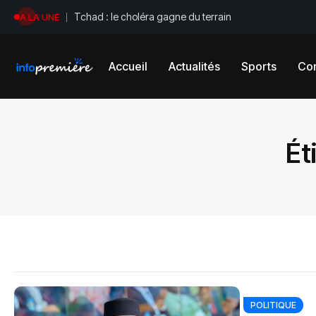
Tchad : le choléra gagne du terrain
A LA UNE
Accueil
Actualités
Sports
Con
Ét
POLITIQUE