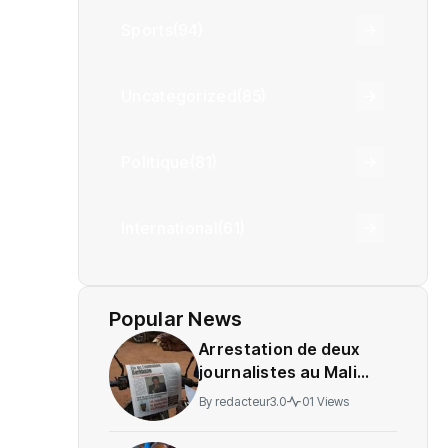
Sports
(94)
Uncategorized
(85)
Politique
(81)
International
(61)
Popular News
Arrestation de deux
journalistes au Mali
provoque une
By
redacteur3.0
01 Views
indignation