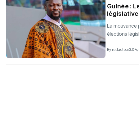
Guinée : 
législativ
La mouvance pr
élections légi
By
redacteur3.0