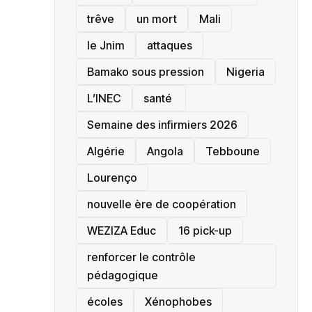
trêve
un mort
Mali
le Jnim
attaques
Bamako sous pression
‎Nigeria
L’INEC
santé ‎
Semaine des infirmiers 2026
‎Algérie
Angola
Tebboune
Lourenço
nouvelle ère de coopération
‎WEZIZA Educ
16 pick-up
renforcer le contrôle
pédagogique
écoles
‎Xénophobes