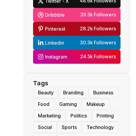
48.6k Followers
Twitter - X
39.5k Followers
Dribbble
28.2k Followers
Pinterest
30.3k Followers
Linkedin
24.5k Followers
Instagram
Tags
Beauty
Branding
Business
Food
Gaming
Makeup
Marketing
Politics
Printing
Social
Sports
Technology