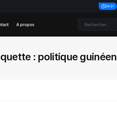
20:21
tact
A propos
iquette :
politique guinée