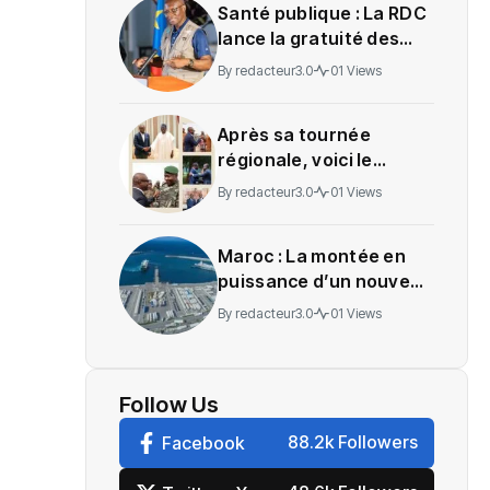
Santé publique : La RDC
lance la gratuité des
soins en Ituri
By
redacteur3.0
01 Views
Après sa tournée
régionale, voici le
message de Wadagni
By
redacteur3.0
01 Views
Maroc : La montée en
puissance d’un nouveau
centre névralgique de
By
redacteur3.0
01 Views
l’économie mondiale
Follow Us
88.2k Followers
Facebook