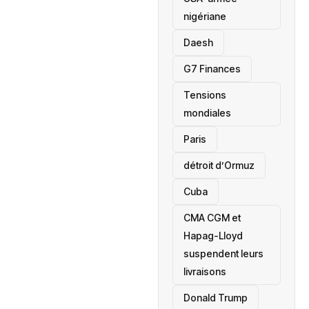
nigériane
Daesh
‎G7 Finances
Tensions
mondiales
Paris
détroit d’Ormuz
‎Cuba
CMA CGM et
Hapag-Lloyd
suspendent leurs
livraisons
Donald Trump