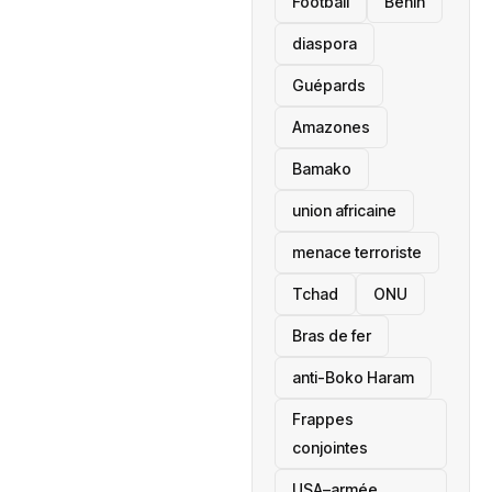
Football
Bénin
diaspora
Guépards
Amazones
Bamako
union africaine
menace terroriste
‎Tchad
ONU
Bras de fer
anti-Boko Haram
Frappes
conjointes
USA–armée