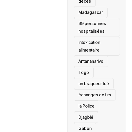
décès
‎Madagascar
69 personnes
hospitalisées
intoxication
alimentaire
Antananarivo
‎Togo
un braqueur tué
échanges de tirs
la Police
Djagblé
Gabon