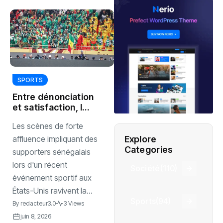
SPORTS
Entre dénonciation
et satisfaction, la
posture
Les scènes de forte
sénégalaise
interrogée
Explore
affluence impliquant des
Categories
supporters sénégalais
lors d'un récent
Société
(110)
événement sportif aux
États-Unis ravivent la...
Sports
(94)
By
redacteur3.0
3 Views
juin 8, 2026