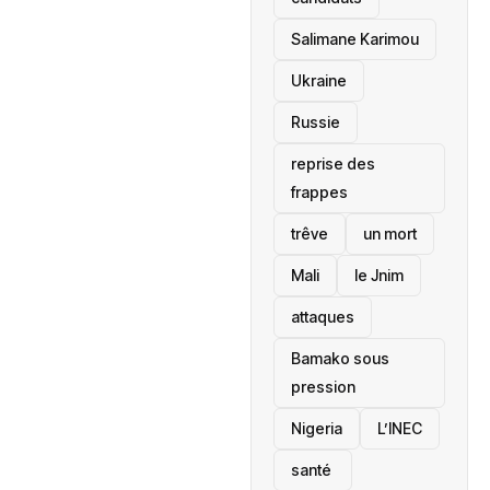
Salimane Karimou
Ukraine
Russie
reprise des
frappes
trêve
un mort
Mali
le Jnim
attaques
Bamako sous
pression
‎Nigeria
L’INEC
santé ‎