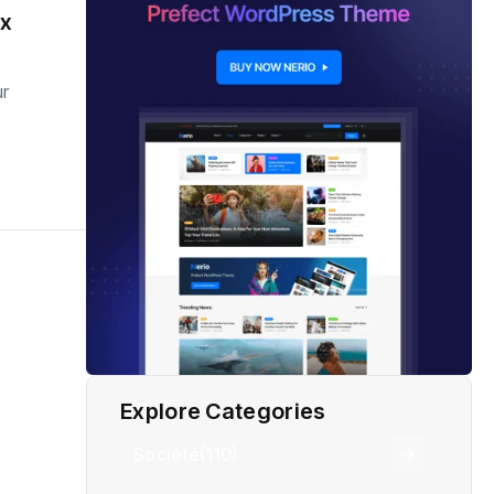
ux
ur
Explore Categories
Société
(110)