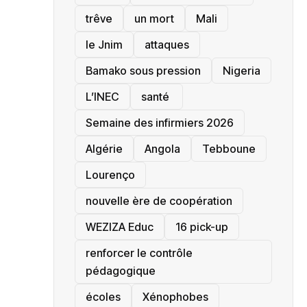
trêve
un mort
Mali
le Jnim
attaques
Bamako sous pression
‎Nigeria
L’INEC
santé ‎
Semaine des infirmiers 2026
‎Algérie
Angola
Tebboune
Lourenço
nouvelle ère de coopération
‎WEZIZA Educ
16 pick-up
renforcer le contrôle
pédagogique
écoles
‎Xénophobes