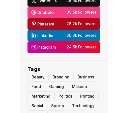
48.6k Followers
Twitter - X
39.5k Followers
Dribbble
28.2k Followers
Pinterest
30.3k Followers
Linkedin
24.5k Followers
Instagram
Tags
Beauty
Branding
Business
Food
Gaming
Makeup
Marketing
Politics
Printing
Social
Sports
Technology