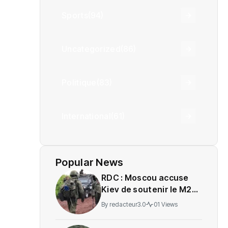
Sports
(94)
Uncategorized
(86)
Politique
(83)
International
(61)
Popular News
RDC : Moscou accuse
Kiev de soutenir le M23
sans preuves tangibles
By
redacteur3.0
01 Views