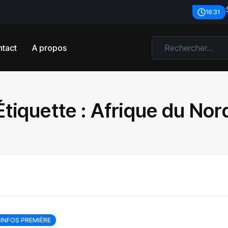
16:31
tact
A propos
Étiquette :
Afrique du Nor
INFOS PREMIÈRE