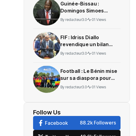
Guinée-Bissau :
Domingos Simoes
Pereira transféré au
By
redacteur3.0
01 Views
Portugal pour recevoir
des soins
‎FIF : Idriss Diallo
revendique un bilan
avant les élections
By
redacteur3.0
01 Views
Football : Le Bénin mise
sur sa diaspora pour
bâtir les futurs
By
redacteur3.0
01 Views
Guépards et Amazones
Follow Us
88.2k Followers
Facebook