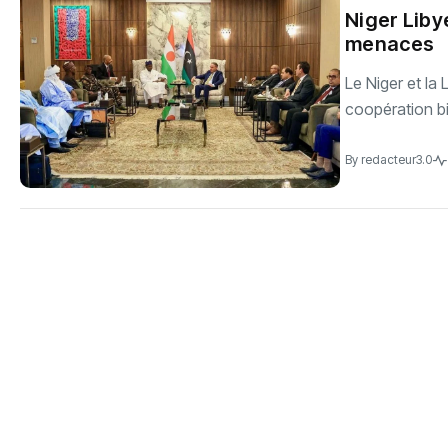
Niger Liby
menaces
Le Niger et la
coopération bil
By
redacteur3.0