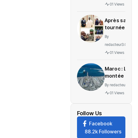
gratuité
01 Views
des
soins en
Après sa
Ituri
tournée
régionale,
By
voici le
redacteur3.0
message
01 Views
de
Wadagni
Maroc : La
montée en
puissance
By
redacteur3.0
d’un
01 Views
nouveau
centre
névralgique
Follow Us
de
Facebook
l’économie
88.2k Followers
mondiale