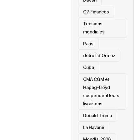
‎G7 Finances
Tensions
mondiales
Paris
détroit d’Ormuz
‎Cuba
CMA CGM et
Hapag-Lloyd
suspendent leurs
livraisons
Donald Trump
La Havane
Mondial 2026