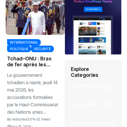
INTERNATIONAL
POLITIQUE
SÉCURITÉ
‎Tchad–ONU : Bras
de fer après les
Explore
frappes anti-Boko
Categories
‎Le gouvernement
Haram
tchadien a rejeté, jeudi 14
Société
(110)
mai 2026, les
accusations formulées
Sports
(94)
par le Haut-Commissariat
des Nations unies...
By
redacteur3.0
02 Views
Uncategorized
(86)
mai 15, 2026