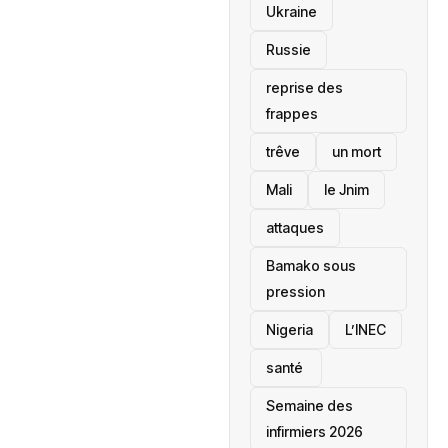
Ukraine
Russie
reprise des
frappes
trêve
un mort
Mali
le Jnim
attaques
Bamako sous
pression
‎Nigeria
L’INEC
santé ‎
Semaine des
infirmiers 2026