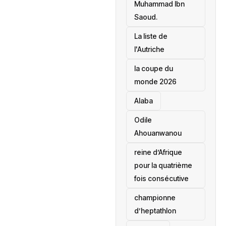
Muhammad Ibn
Saoud.
‎La liste de
l'Autriche
la coupe du
monde 2026
Alaba
Odile
Ahouanwanou
reine d’Afrique
pour la quatrième
fois consécutive
championne
d’heptathlon