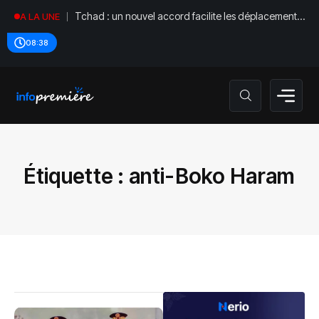
Tchad : un nouvel accord facilite les déplacements
A LA UNE
diplomatiques
08:38
Étiquette :
anti-Boko Haram