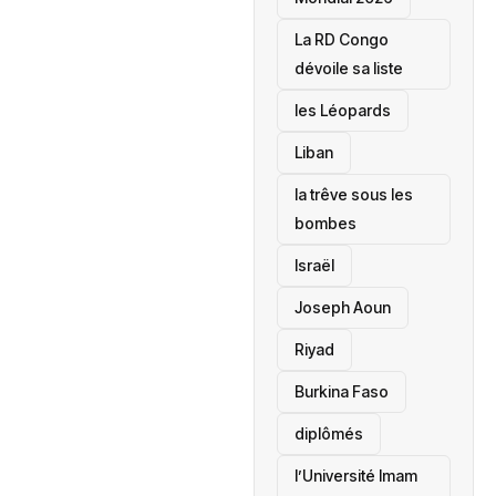
La RD Congo
dévoile sa liste
les Léopards
‎Liban
la trêve sous les
bombes
Israël
Joseph Aoun
Riyad
Burkina Faso
diplômés
l’Université Imam