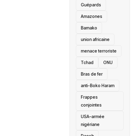
Guépards
Amazones
Bamako
union africaine
menace terroriste
‎Tchad
ONU
Bras de fer
anti-Boko Haram
Frappes
conjointes
USA–armée
nigériane
Daesh