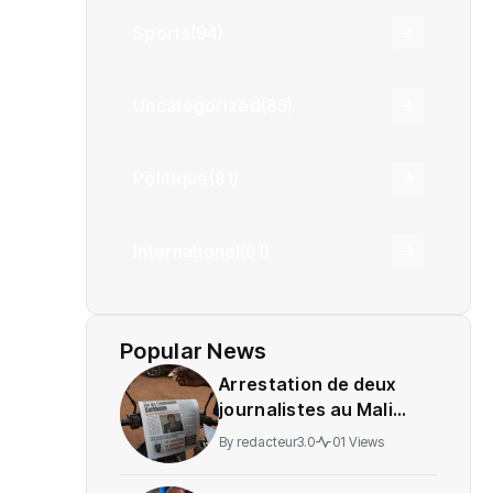
Sports
(94)
Uncategorized
(85)
Politique
(81)
International
(61)
Popular News
Arrestation de deux
journalistes au Mali
provoque une
By
redacteur3.0
01 Views
indignation