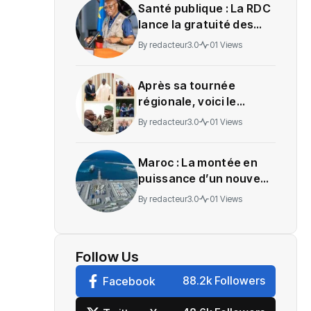
Santé publique : La RDC
lance la gratuité des
soins en Ituri
By
redacteur3.0
01 Views
Après sa tournée
régionale, voici le
message de Wadagni
By
redacteur3.0
01 Views
Maroc : La montée en
puissance d’un nouveau
centre névralgique de
By
redacteur3.0
01 Views
l’économie mondiale
Follow Us
88.2k Followers
Facebook