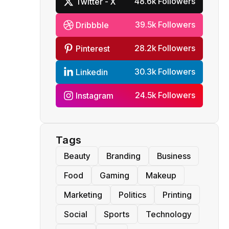
48.6k Followers
Twitter - X
39.5k Followers
Dribbble
28.2k Followers
Pinterest
30.3k Followers
Linkedin
24.5k Followers
Instagram
Tags
Beauty
Branding
Business
Food
Gaming
Makeup
Marketing
Politics
Printing
Social
Sports
Technology