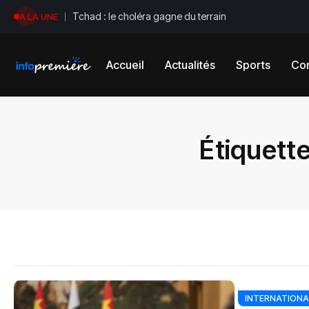
Tchad : le choléra gagne du terrain
A LA UNE
Accueil
Actualités
Sports
Con
Étiquette
INTERNATIONA