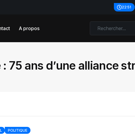
22:51
tact
A propos
 :
75 ans d’une alliance s
L
POLITIQUE