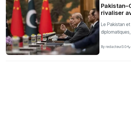
‎Pakistan–
rivaliser a
‎Le Pakistan et
diplomatiques,
By
redacteur3.0