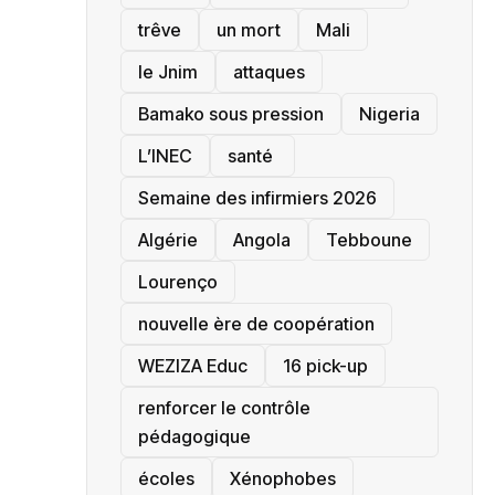
trêve
un mort
Mali
le Jnim
attaques
Bamako sous pression
‎Nigeria
L’INEC
santé ‎
Semaine des infirmiers 2026
‎Algérie
Angola
Tebboune
Lourenço
nouvelle ère de coopération
‎WEZIZA Educ
16 pick-up
renforcer le contrôle
pédagogique
écoles
‎Xénophobes