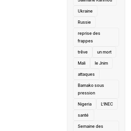
Ukraine
Russie
reprise des
frappes
trêve
un mort
Mali
le Jnim
attaques
Bamako sous
pression
‎Nigeria
L’INEC
santé ‎
Semaine des