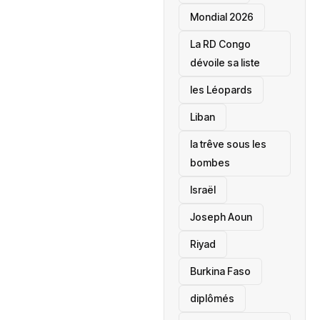
Mondial 2026
La RD Congo
dévoile sa liste
les Léopards
‎Liban
la trêve sous les
bombes
Israël
Joseph Aoun
Riyad
Burkina Faso
diplômés