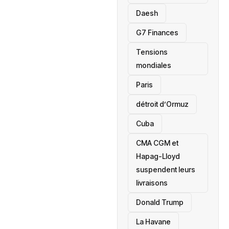
Daesh
‎G7 Finances
Tensions
mondiales
Paris
détroit d’Ormuz
‎Cuba
CMA CGM et
Hapag-Lloyd
suspendent leurs
livraisons
Donald Trump
La Havane