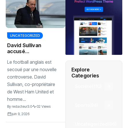
UNCATEGORIZED
David Sullivan
accusé
d’agressions
Le football anglais est
sexuelles, West
Ham dans la
Explore
secoué par une nouvelle
tourmente
Categories
controverse. David
Sullivan, co-propriétaire
Société
(110)
de West Ham United et
homme...
Sports
(94)
By
redacteur3.0
02 Views
juin 9, 2026
Uncategorized
(86)