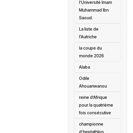
l’Université Imam
Muhammad Ibn
Saoud.
‎La liste de
l'Autriche
la coupe du
monde 2026
Alaba
Odile
Ahouanwanou
reine d’Afrique
pour la quatrième
fois consécutive
championne
d’heptathlon