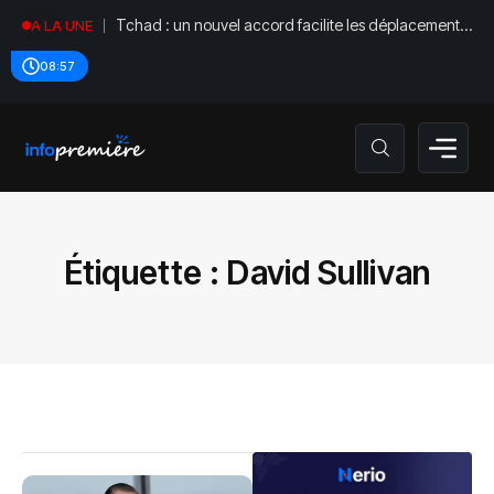
Tchad : un nouvel accord facilite les déplacements
A LA UNE
diplomatiques
08:57
Étiquette :
David Sullivan