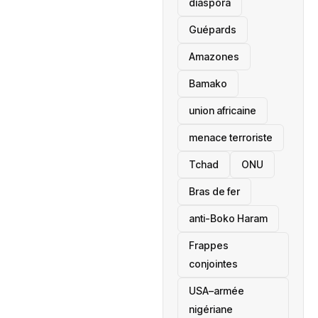
diaspora
Guépards
Amazones
Bamako
union africaine
menace terroriste
‎Tchad
ONU
Bras de fer
anti-Boko Haram
Frappes
conjointes
USA–armée
nigériane