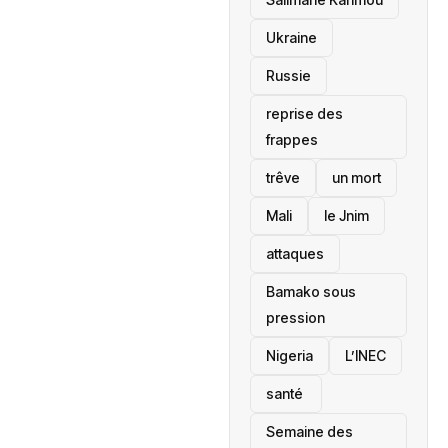
Ukraine
Russie
reprise des
frappes
trêve
un mort
Mali
le Jnim
attaques
Bamako sous
pression
‎Nigeria
L’INEC
santé ‎
Semaine des