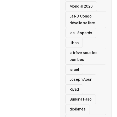
Mondial 2026
La RD Congo
dévoile sa liste
les Léopards
‎Liban
la trêve sous les
bombes
Israël
Joseph Aoun
Riyad
Burkina Faso
diplômés