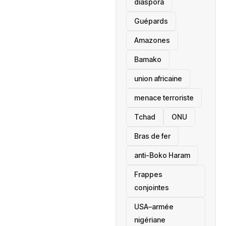
diaspora
Guépards
Amazones
Bamako
union africaine
menace terroriste
‎Tchad
ONU
Bras de fer
anti-Boko Haram
Frappes
conjointes
USA–armée
nigériane