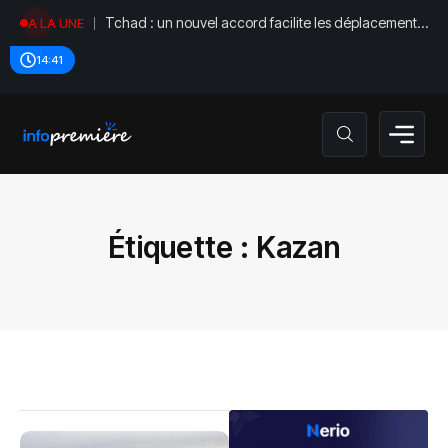
Tchad : un nouvel accord facilite les déplacements
A LA UNE
diplomatiques
14:41
Étiquette :
Kazan