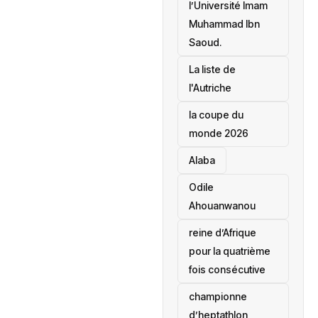
l’Université Imam
Muhammad Ibn
Saoud.
‎La liste de
l'Autriche
la coupe du
monde 2026
Alaba
Odile
Ahouanwanou
reine d’Afrique
pour la quatrième
fois consécutive
championne
d’heptathlon