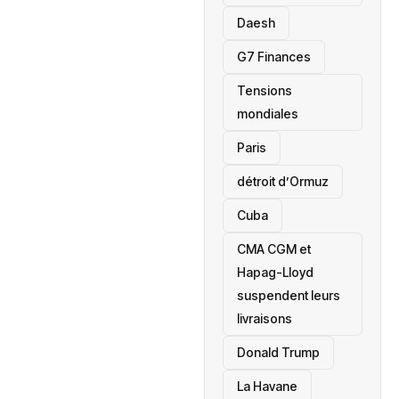
Daesh
‎G7 Finances
Tensions
mondiales
Paris
détroit d’Ormuz
‎Cuba
CMA CGM et
Hapag-Lloyd
suspendent leurs
livraisons
Donald Trump
La Havane