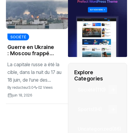
SOCIÉTÉ
Guerre en Ukraine
: Moscou frappée
par une attaque
La capitale russe a été la
massive de
drones ukrainiens
Explore
cible, dans la nuit du 17 au
Categories
18 juin, de l’une des...
By
redacteur3.0
02 Views
Société
(110)
juin 18, 2026
Sports
(94)
Uncategorized
(86)