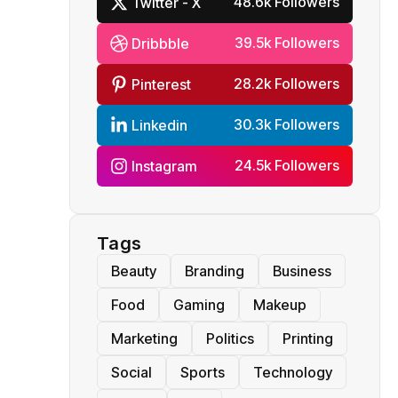
48.6k Followers
Twitter - X
39.5k Followers
Dribbble
28.2k Followers
Pinterest
30.3k Followers
Linkedin
24.5k Followers
Instagram
Tags
Beauty
Branding
Business
Food
Gaming
Makeup
Marketing
Politics
Printing
Social
Sports
Technology