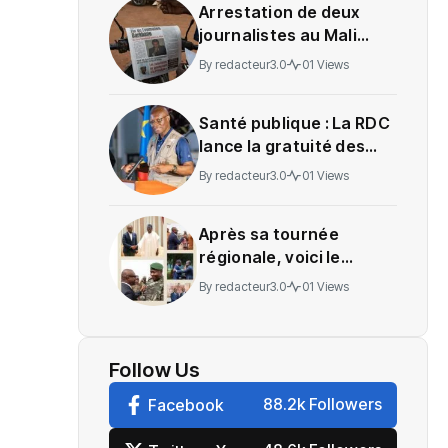
Arrestation de deux
journalistes au Mali
provoque une
By
redacteur3.0
01 Views
indignation
Santé publique : La RDC
lance la gratuité des
soins en Ituri
By
redacteur3.0
01 Views
Après sa tournée
régionale, voici le
message de Wadagni
By
redacteur3.0
01 Views
Follow Us
88.2k Followers
Facebook