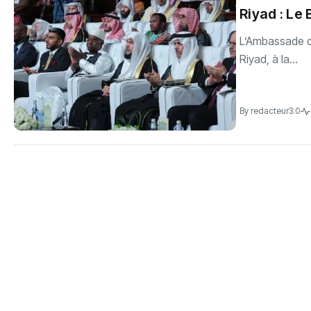
Riyad : Le
‎L’Ambassade d
Riyad, à la...
By
redacteur3.0