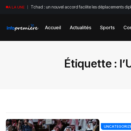
Tchad : un nouvel accord facilite les déplacements di
A LA UNE
Accueil
Actualités
Sports
Con
Étiquette :
l’
UNCATEGORIZ