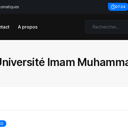
plomatiques
07:04
tact
A propos
Université Imam Muhamma
ED