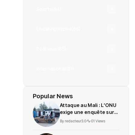
Sports
(94)
Uncategorized
(86)
Politique
(85)
International
(61)
Popular News
Attaque au Mali : L’ONU
exige une enquête sur
des soldats tués
By
redacteur3.0
01 Views