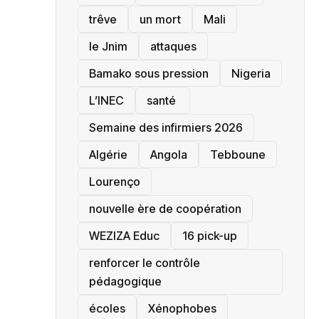
trêve
un mort
Mali
le Jnim
attaques
Bamako sous pression
‎Nigeria
L’INEC
santé ‎
Semaine des infirmiers 2026
‎Algérie
Angola
Tebboune
Lourenço
nouvelle ère de coopération
‎WEZIZA Educ
16 pick-up
renforcer le contrôle
pédagogique
écoles
‎Xénophobes