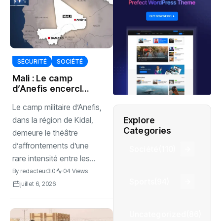
SÉCURITÉ
SOCIÉTÉ
Mali : Le camp
d’Anefis encerclé
résiste aux
Le camp militaire d’Anefis,
attaques des
rebelles armés
Explore
dans la région de Kidal,
Categories
demeure le théâtre
d’affrontements d’une
Société
(110)
rare intensité entre les...
By
redacteur3.0
04 Views
Sports
(94)
juillet 6, 2026
Uncategorized
(86)