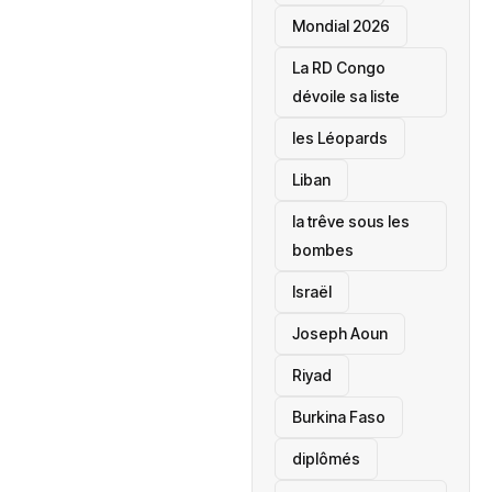
Mondial 2026
La RD Congo
dévoile sa liste
les Léopards
‎Liban
la trêve sous les
bombes
Israël
Joseph Aoun
Riyad
Burkina Faso
diplômés