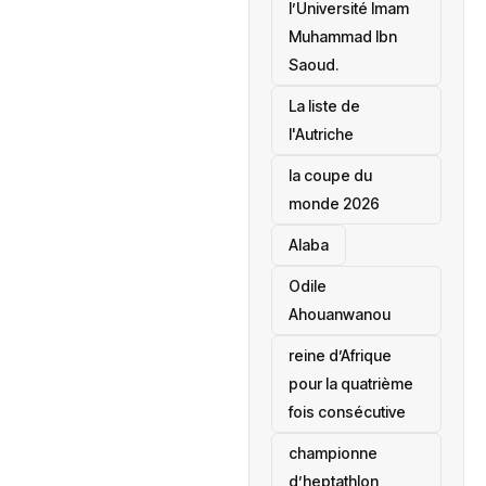
l’Université Imam
Muhammad Ibn
Saoud.
‎La liste de
l'Autriche
la coupe du
monde 2026
Alaba
Odile
Ahouanwanou
reine d’Afrique
pour la quatrième
fois consécutive
championne
d’heptathlon