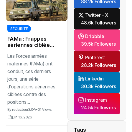
88.2k Followers
Twitter - X
48.6k Followers
SÉCURITÉ
Dribbble
FAMa : Frappes
39.5k Followers
aériennes ciblées
à Ségou et Mopti
Les Forces armées
Pinterest
maliennes (FAMa) ont
28.2k Followers
conduit, ces derniers
Linkedin
jours, une série
30.3k Followers
d’opérations aériennes
ciblées contre des
Instagram
positions...
24.5k Followers
By
redacteur3.0
01 Views
juin 16, 2026
Tags