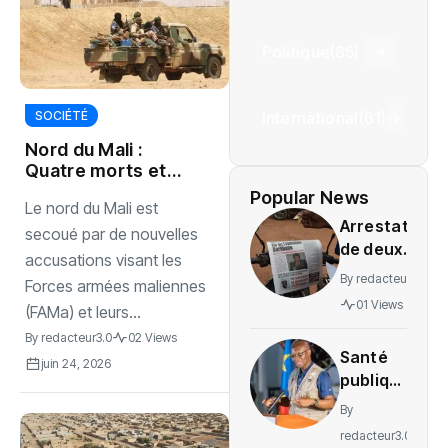
Politique
(85)
International
(61)
SOCIÉTÉ
Nord du Mali :
Quatre morts et
une découverte
Popular News
Le nord du Mali est
macabre près de
Arrestation
Tombouctou
secoué par de nouvelles
de deux
accusations visant les
journalistes
By
redacteur3.0
Forces armées maliennes
au Mali
01 Views
(FAMa) et leurs...
provoque
By
redacteur3.0
02 Views
une
Santé
indignation
juin 24, 2026
publique
: La RDC
By
lance la
redacteur3.0