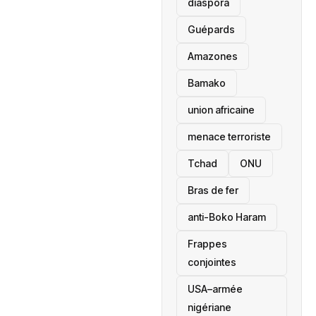
diaspora
Guépards
Amazones
Bamako
union africaine
menace terroriste
‎Tchad
ONU
Bras de fer
anti-Boko Haram
Frappes
conjointes
USA–armée
nigériane