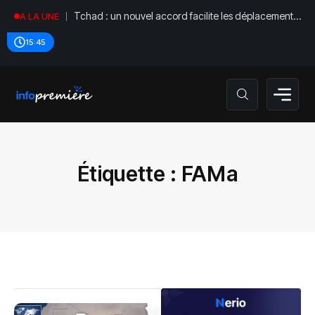
Tchad : un nouvel accord facilite les déplacements
A LA UNE
diplomatiques
15:45
Étiquette :
FAMa