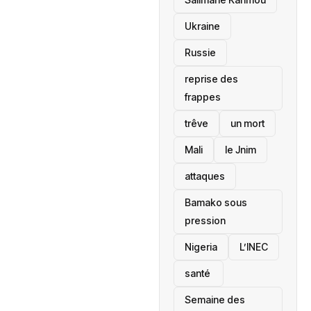
Ukraine
Russie
reprise des
frappes
trêve
un mort
Mali
le Jnim
attaques
Bamako sous
pression
‎Nigeria
L’INEC
santé ‎
Semaine des