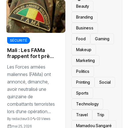
Beauty
Branding
Business
Food
Gaming
SÉCURITÉ
Makeup
Mali : Les FAMa
frappent fort près
Marketing
de Diéma
‎Les Forces armées
Politics
maliennes (FAMa) ont
annoncé, dimanche,
Printing
Social
avoir neutralisé une
Sports
quinzaine de
combattants terroristes
Technology
lors d’une opération...
Travel
Trip
By
redacteur3.0
03 Views
Mamadou Sangaré
mai 25, 2026