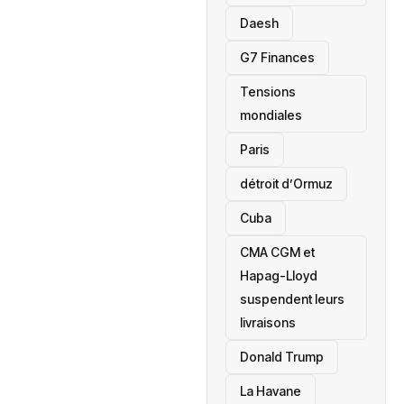
Daesh
‎G7 Finances
Tensions
mondiales
Paris
détroit d’Ormuz
‎Cuba
CMA CGM et
Hapag-Lloyd
suspendent leurs
livraisons
Donald Trump
La Havane