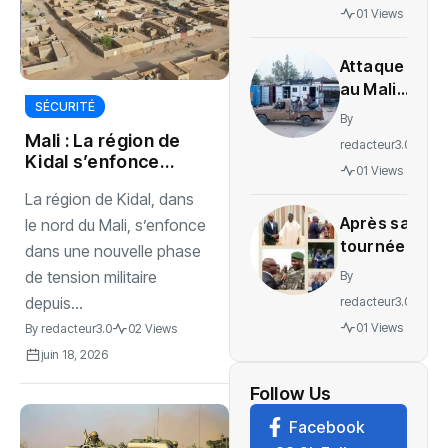
gratuité
01 Views
des
soins en
Attaque
Ituri
au Mali :
SÉCURITÉ
L’ONU
By
exige
Mali : La région de
redacteur3.0
une
Kidal s’enfonce
01 Views
enquête
dans une nouvelle
La région de Kidal, dans
spirale de
sur des
Après sa
tensions
le nord du Mali, s’enfonce
soldats
tournée
tués
dans une nouvelle phase
régionale,
de tension militaire
By
voici le
depuis...
redacteur3.0
message
01 Views
By
redacteur3.0
02 Views
de
juin 18, 2026
Wadagni
Follow Us
Facebook