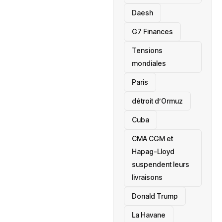
Daesh
‎G7 Finances
Tensions
mondiales
Paris
détroit d’Ormuz
‎Cuba
CMA CGM et
Hapag-Lloyd
suspendent leurs
livraisons
Donald Trump
La Havane