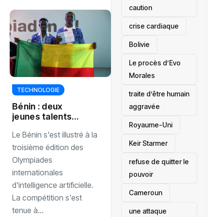
caution
crise cardiaque
‎Bolivie
Le procès d’Evo
Morales
TECHNOLOGIE
traite d’être humain
Bénin : deux
aggravée
jeunes talents
‎Royaume-Uni
brillent aux
Le Bénin s'est illustré à la
Olympiades d’IA
Keir Starmer
troisième édition des
Olympiades
refuse de quitter le
internationales
pouvoir
d'intelligence artificielle.
‎Cameroun
La compétition s'est
tenue à...
une attaque