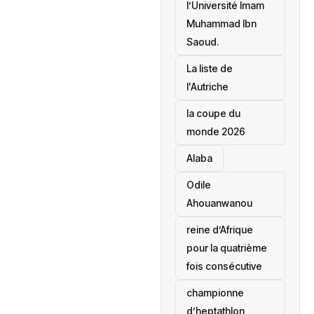
l’Université Imam
Muhammad Ibn
Saoud.
‎La liste de
l'Autriche
la coupe du
monde 2026
Alaba
Odile
Ahouanwanou
reine d’Afrique
pour la quatrième
fois consécutive
championne
d’heptathlon