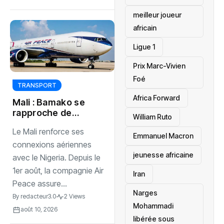
meilleur joueur
africain
Ligue 1
Prix Marc-Vivien
Foé
TRANSPORT
‎Africa Forward
Mali : Bamako se
rapproche de
William Ruto
Lagos par les airs
Le Mali renforce ses
Emmanuel Macron
connexions aériennes
jeunesse africaine
avec le Nigeria. Depuis le
1er août, la compagnie Air
‎Iran
Peace assure...
Narges
By
redacteur3.0
2 Views
Mohammadi
août 10, 2026
libérée sous