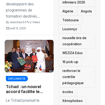
infirmiers 2026
développent des
programmes de
‎Algérie
Angola
formation destinés...
Tebboune
By
redacteur3.0
2 Views
août 8, 2026
Lourenço
nouvelle ère de
coopération
‎WEZIZA Educ
16 pick-up
renforcer le
contrôle
DIPLOMATIE
pédagogique
Tchad : un nouvel
accord facilite les
écoles
déplacements
Le Tchad poursuit le
‎Xénophobes
diplomatiques