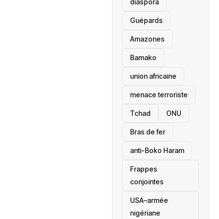
diaspora
Guépards
Amazones
Bamako
union africaine
menace terroriste
‎Tchad
ONU
Bras de fer
anti-Boko Haram
Frappes
conjointes
USA–armée
nigériane