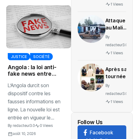
gratuité
1 Views
des
soins en
Attaque
Ituri
au Mali :
L’ONU
By
exige
redacteur3.0
une
1 Views
enquête
JUSTICE
SOCIÉTÉ
sur des
Angola : la loi anti-
Après sa
soldats
fake news entre
tournée
tués
en vigueu
régionale,
L’Angola durcit son
By
voici le
dispositif contre les
redacteur3.0
message
fausses informations en
1 Views
de
ligne. La nouvelle loi est
Wadagni
entrée en vigueur le...
Follow Us
By
redacteur3.0
0 Views
Facebook
août 10, 2026