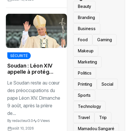
Beauty
Branding
Business
Food
Gaming
Makeup
SÉCURITÉ
Marketing
Soudan : Léon XIV
appelle à protéger
Politics
les civils
Le Soudan reste au cœur
Printing
Social
des préoccupations du
Sports
pape Léon XIV. Dimanche
9 août, après la prière
Technology
de...
Travel
Trip
By
redacteur3.0
0 Views
Mamadou Sangaré
août 10, 2026