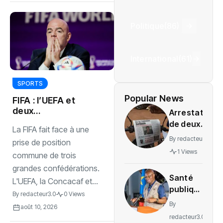
Politique
(86)
International
(61)
SPORTS
Popular News
FIFA : l’UEFA et
deux
Arrestation
confédérations
de deux
La FIFA fait face à une
montent au
journalistes
By
redacteur3.0
créneau
prise de position
au Mali
1 Views
commune de trois
provoque
grandes confédérations.
une
Santé
indignation
L'UEFA, la Concacaf et...
publique
By
redacteur3.0
0 Views
: La RDC
By
août 10, 2026
lance la
redacteur3.0