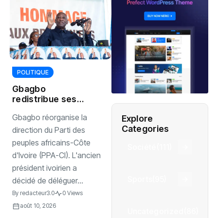
POLITIQUE
Gbagbo
redistribue ses
pouvoirs au PPA-
Gbagbo réorganise la
Explore
CI
Categories
direction du Parti des
peuples africains-Côte
Société
(111)
d'Ivoire (PPA-CI). L'ancien
président ivoirien a
Sports
(95)
décidé de déléguer...
By
redacteur3.0
0 Views
août 10, 2026
Uncategorized
(86)