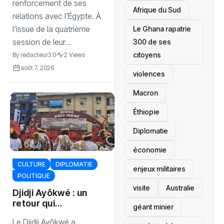
renforcement de ses
Afrique du Sud
relations avec l'Égypte. À
l'issue de la quatrième
Le Ghana rapatrie
session de leur...
300 de ses
citoyens
By
redacteur3.0
2 Views
août 7, 2026
violences
Macron
Éthiopie
Diplomatie
économie
CULTURE
DIPLOMATIE
enjeux militaires
POLITIQUE
visite
‎Australie
Djidji Ayôkwé : un
retour qui
géant minier
dépasse le
Le Djidji Ayôkwé a