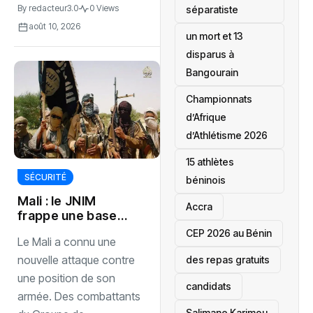
By
redacteur3.0
0 Views
séparatiste
août 10, 2026
un mort et 13
disparus à
Bangourain
‎Championnats
d’Afrique
d’Athlétisme 2026
15 athlètes
SÉCURITÉ
béninois
Mali : le JNIM
Accra
frappe une base
militaire à San
‎CEP 2026 au Bénin
Le Mali a connu une
nouvelle attaque contre
des repas gratuits
une position de son
candidats
armée. Des combattants
Salimane Karimou