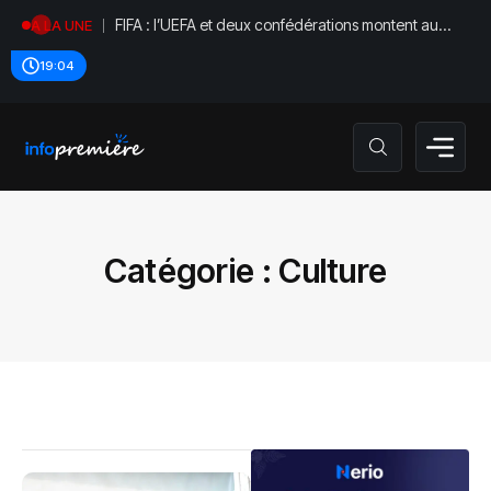
Angola : la loi anti-fake news entre en vigueu
A LA UNE
19:04
Catégorie :
Culture