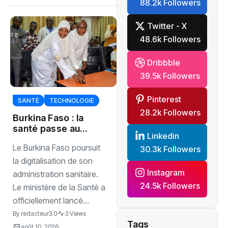
88.2k Followers
Twitter - X
48.6k Followers
Dribbble
39.5k Followers
Pinterest
SANTÉ
TECHNOLOGIE
28.2k Followers
Burkina Faso : la
santé passe au
Linkedin
numérique
Le Burkina Faso poursuit
30.3k Followers
la digitalisation de son
Instagram
administration sanitaire.
24.5k Followers
Le ministère de la Santé a
officiellement lancé...
By
redacteur3.0
3 Views
Tags
août 10, 2026