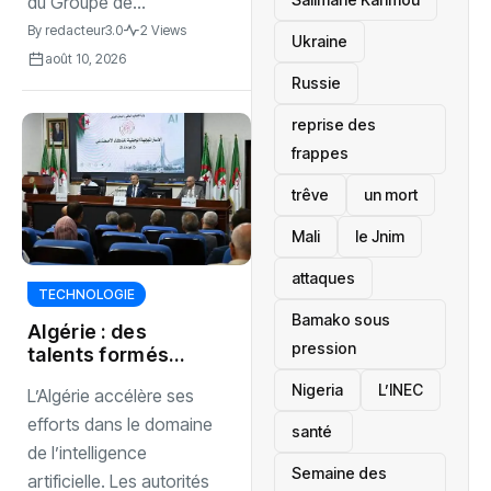
du Groupe de...
By
redacteur3.0
2 Views
Ukraine
août 10, 2026
Russie
reprise des
frappes
trêve
un mort
Mali
le Jnim
attaques
TECHNOLOGIE
Bamako sous
Algérie : des
pression
talents formés
pour accélérer
‎Nigeria
L’INEC
L’Algérie accélère ses
l’essor de l’IA
efforts dans le domaine
santé ‎
de l’intelligence
Semaine des
artificielle. Les autorités