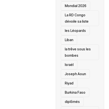
Mondial 2026
La RD Congo
dévoile sa liste
les Léopards
‎Liban
la trêve sous les
bombes
Israël
Joseph Aoun
Riyad
Burkina Faso
diplômés