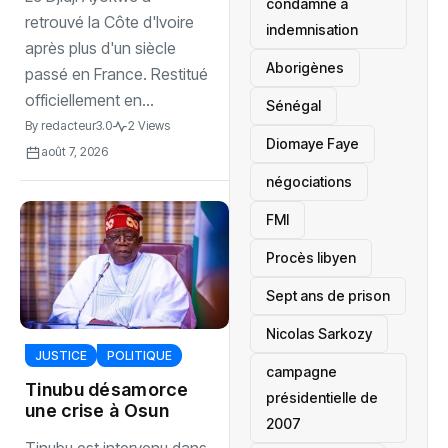
patrimoine
condamné à
retrouvé la Côte d'Ivoire
indemnisation
après plus d'un siècle
Aborigènes
passé en France. Restitué
officiellement en...
Sénégal
By
redacteur3.0
2 Views
Diomaye Faye
août 7, 2026
négociations
FMI
Procès libyen
Sept ans de prison
Nicolas Sarkozy
JUSTICE
POLITIQUE
campagne
Tinubu désamorce
présidentielle de
une crise à Osun
2007
Tinubu est intervenu dans