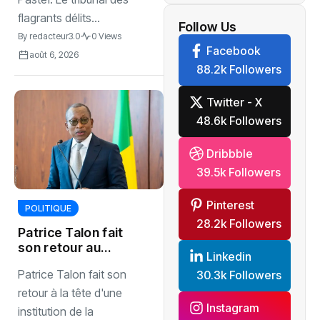
centre
flagrants délits...
névralgique
Follow Us
By
redacteur3.0
0 Views
de
Facebook
l’économie
août 6, 2026
88.2k Followers
mondiale
Twitter - X
48.6k Followers
Dribbble
39.5k Followers
Pinterest
POLITIQUE
28.2k Followers
Patrice Talon fait
son retour au
Linkedin
sommet
Patrice Talon fait son
30.3k Followers
retour à la tête d'une
Instagram
institution de la