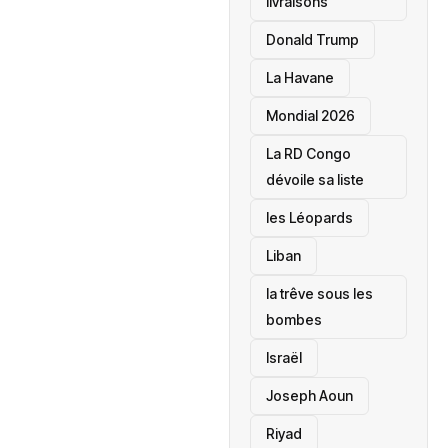
livraisons
Donald Trump
La Havane
Mondial 2026
La RD Congo
dévoile sa liste
les Léopards
‎Liban
la trêve sous les
bombes
Israël
Joseph Aoun
Riyad