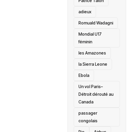
Patrice Talon
adieux
Romuald Wadagni
Mondial U17
féminin
les Amazones
la Sierra Leone
‎Ebola
Un vol Paris–
Détroit dérouté au
Canada
passager
congolais
Rio
Airbus