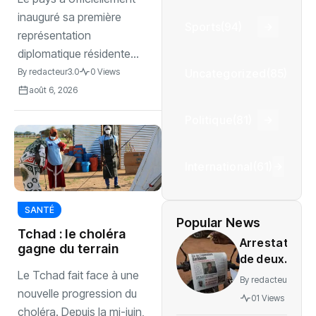
inauguré sa première
Sports
(94)
représentation
diplomatique résidente...
Uncategorized
(85)
By
redacteur3.0
0 Views
août 6, 2026
Politique
(81)
International
(61)
SANTÉ
Popular News
Tchad : le choléra
Arrestation
gagne du terrain
de deux
journalistes
Le Tchad fait face à une
By
redacteur3.0
au Mali
nouvelle progression du
01 Views
provoque
choléra. Depuis la mi-juin,