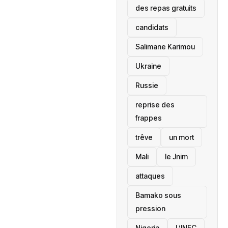
des repas gratuits
candidats
Salimane Karimou
Ukraine
Russie
reprise des
frappes
trêve
un mort
Mali
le Jnim
attaques
Bamako sous
pression
‎Nigeria
L’INEC