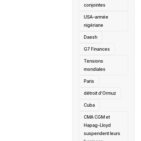
conjointes
USA–armée
nigériane
Daesh
‎G7 Finances
Tensions
mondiales
Paris
détroit d’Ormuz
‎Cuba
CMA CGM et
Hapag-Lloyd
suspendent leurs