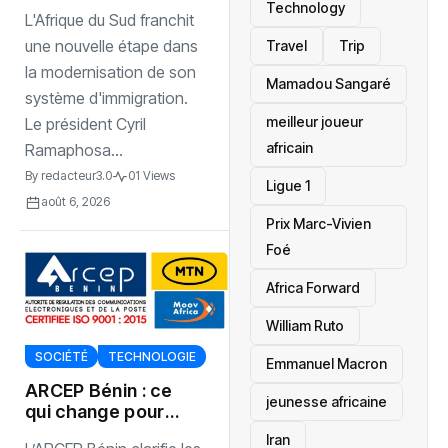
de l’histoire
Technology
L'Afrique du Sud franchit
ancienne
une nouvelle étape dans
Travel
Trip
la modernisation de son
Mamadou Sangaré
système d'immigration.
meilleur joueur
Le président Cyril
africain
Ramaphosa...
By
redacteur3.0
01 Views
Ligue 1
août 6, 2026
Prix Marc-Vivien
Foé
‎Africa Forward
William Ruto
SOCIÉTÉ
TECHNOLOGIE
Emmanuel Macron
ARCEP Bénin : ce
jeunesse africaine
qui change pour
vos forfaits
‎Iran