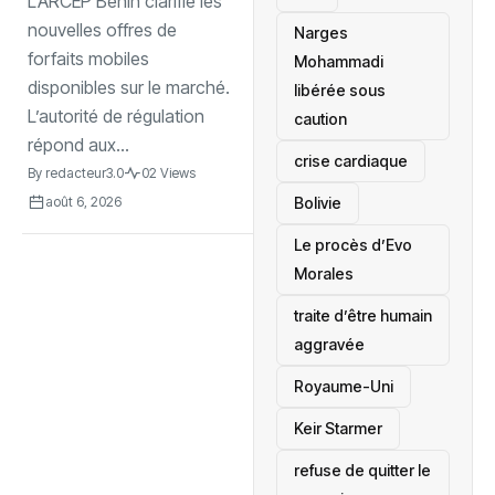
L’ARCEP Bénin clarifie les
mobiles
nouvelles offres de
Narges
forfaits mobiles
Mohammadi
disponibles sur le marché.
libérée sous
L’autorité de régulation
caution
répond aux...
crise cardiaque
By
redacteur3.0
02 Views
‎Bolivie
août 6, 2026
Le procès d’Evo
Morales
traite d’être humain
aggravée
‎Royaume-Uni
Keir Starmer
refuse de quitter le