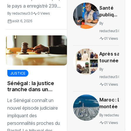
une
le pays a enregistré 239...
Santé
indignation
By
redacteur3.0
0 Views
publique
: La RDC
août 6, 2026
By
lance la
redacteur3.0
gratuité
01 Views
des
soins en
Après sa
Ituri
tournée
régionale,
By
voici le
JUSTICE
redacteur3.0
message
Sénégal : la justice
01 Views
de
tranche dans une
Wadagni
affaire liée au
Maroc : La
Le Sénégal connaît un
Pastef
montée en
nouvel épisode judiciaire
puissance
impliquant des
By
redacteur3.0
d’un
personnalités proches du
01 Views
nouveau
Pastef. Le tribunal des