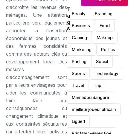
d’accroître les revenus des
T
Beauty
Branding
ménages. Une attention
a
g
particulière sera également
Business
Food
s
accordée à l’insertion
Gaming
Makeup
économique des jeunes et
des femmes, considérés
Marketing
Politics
comme des acteurs clés du
développement local. Des
Printing
Social
mesures
Sports
Technology
d’accompagnement sont
par ailleurs envisagées pour
Travel
Trip
aider les communautés à
Mamadou Sangaré
faire face aux
conséquences du
meilleur joueur africain
changement climatique et
Ligue 1
aux contraintes sécuritaires
qui affectent leurs activités
Prix Marc-Vivien Foé