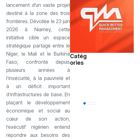
lancement d’un vaste projet
destiné à la zone des trois
frontières. Dévoilée le 23 juin
2026 à Niamey, cette
initiative cible un espace
stratégique partagé entre le
Niger, le Mali et le Burkina
Catég
Faso, confronté depuis
ories
Société
(110)
plusieurs années à
l’insécurité, à la pauvreté et
Sports
(94)
à un déficit important
d’infrastructures de base. En
plaçant le développement
Uncategorized
(
économique et social au
cœur de son action,
Politique
(85)
l’exécutif nigérien entend
répondre aux besoins des