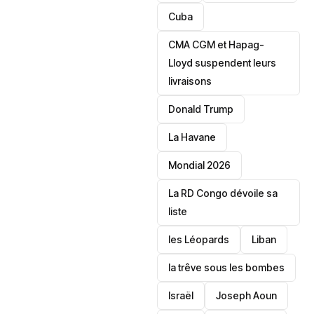
‎Cuba
CMA CGM et Hapag-
Lloyd suspendent leurs
livraisons
Donald Trump
La Havane
Mondial 2026
La RD Congo dévoile sa
liste
les Léopards
‎Liban
la trêve sous les bombes
Israël
Joseph Aoun