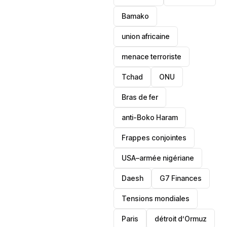
Bamako
union africaine
menace terroriste
‎Tchad
ONU
Bras de fer
anti-Boko Haram
Frappes conjointes
USA–armée nigériane
Daesh
‎G7 Finances
Tensions mondiales
Paris
détroit d’Ormuz