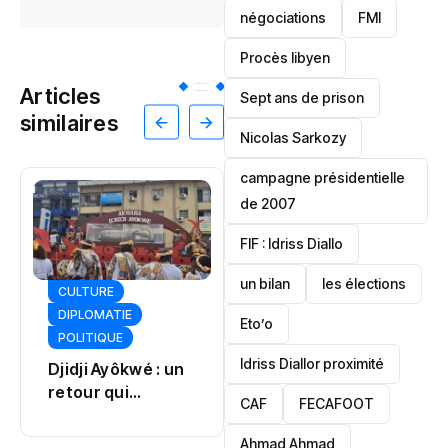
négociations
FMI
Procès libyen
Articles
Sept ans de prison
similaires
Nicolas Sarkozy
campagne présidentielle
de 2007
‎FIF : Idriss Diallo
un bilan
les élections
JUSTICE
SOCIÉTÉ
Eto’o
POLITIQUE
Sankara : le
Tinubu
Burkina dévoile
Idriss Diallor proximité
désamorce une
un ambitieux
crise à Osun
projet mémoriel
CAF
FECAFOOT
‎Ahmad Ahmad