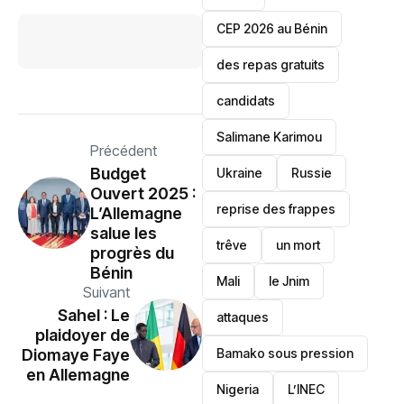
‎CEP 2026 au Bénin
des repas gratuits
candidats
Salimane Karimou
Précédent
Budget
Ukraine
Russie
Ouvert 2025 :
reprise des frappes
L’Allemagne
salue les
trêve
un mort
progrès du
Bénin
Mali
le Jnim
Suivant
Sahel : Le
attaques
plaidoyer de
Bamako sous pression
Diomaye Faye
en Allemagne
‎Nigeria
L’INEC