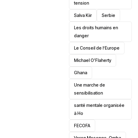
tension
Salva Kiir
‎Serbie
Les droits humains en
danger
‎Le Conseil de l’Europe
Michael O'Flaherty
‎Ghana
Une marche de
sensibilisation
santé mentale organisée
à Ho
‎FECOFA
Veron Mosengo-Omba