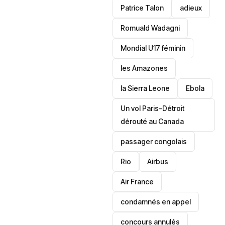
Patrice Talon
adieux
Romuald Wadagni
Mondial U17 féminin
les Amazones
la Sierra Leone
‎Ebola
Un vol Paris–Détroit
dérouté au Canada
passager congolais
Rio
Airbus
Air France
condamnés en appel
concours annulés