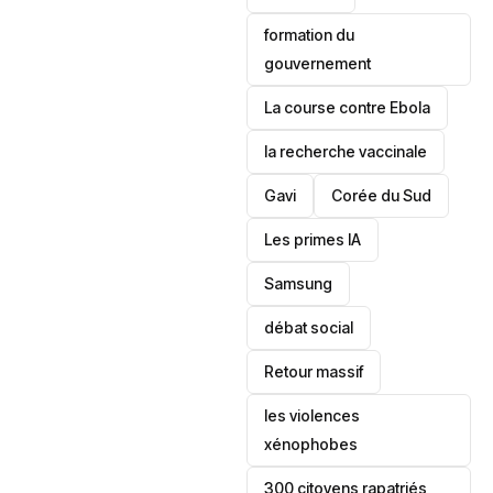
formation du
gouvernement
La course contre Ebola
la recherche vaccinale
Gavi
‎Corée du Sud
Les primes IA
Samsung
débat social
Retour massif
les violences
xénophobes
300 citoyens rapatriés