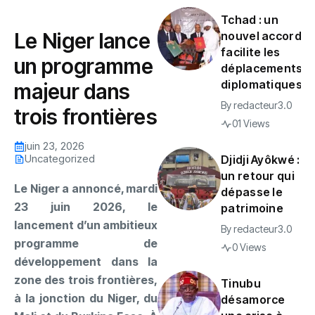
Tchad : un
Le Niger lance
nouvel accord
facilite les
un programme
déplacements
diplomatiques
majeur dans
By
redacteur3.0
trois frontières
01 Views
juin 23, 2026
Uncategorized
Djidji Ayôkwé :
un retour qui
Le Niger a annoncé, mardi
dépasse le
23 juin 2026, le
patrimoine
lancement d’un ambitieux
By
redacteur3.0
programme de
0 Views
développement dans la
zone des trois frontières,
Tinubu
à la jonction du Niger, du
désamorce