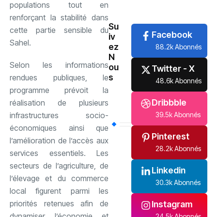
populations tout en
International
(61)
renforçant la stabilité dans
Su
cette partie sensible du
Facebook
iv
Sahel.
ez
88.2k Abonnés
N
Selon les informations
ou
Twitter - X
s
rendues publiques, le
48.6k Abonnés
programme prévoit la
Dribbble
réalisation de plusieurs
39.5k Abonnés
infrastructures socio-
économiques ainsi que
Pinterest
l’amélioration de l’accès aux
28.2k Abonnés
services essentiels. Les
secteurs de l’agriculture, de
Linkedin
l’élevage et du commerce
30.3k Abonnés
local figurent parmi les
priorités retenues afin de
Instagram
dynamiser l’économie et
24.5k Abonnés