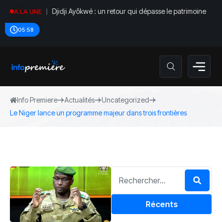
Djidji Ayôkwé : un retour qui dépasse le patrimoine
A LA UNE
05:58
Info Premiere
Actualités
Uncategorized
Le Niger lance un programme majeur dans trois frontières
Récents