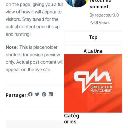
retour au
on the page, giving you a full
sommet
view of how it will appear to
By
redacteur3.0
visitors. Stay tuned for the
01 Views
actual content once it's up
and running!
Top
Note:
This is placeholder
A La Une
content for design preview
only. Actual post content will
appear on the live site.
Partager:
Catég
ories
Société
(109)