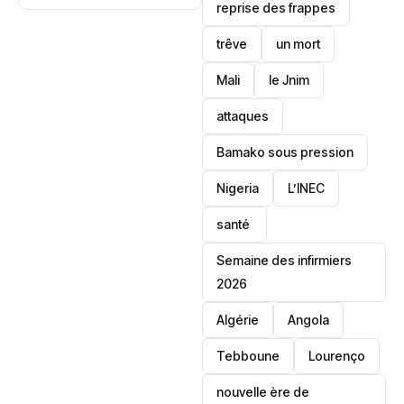
son retour au
reprise des frappes
liée au Pastef
sommet
trêve
un mort
Mali
le Jnim
attaques
Bamako sous pression
‎Nigeria
L’INEC
santé ‎
Semaine des infirmiers
2026
‎Algérie
Angola
Tebboune
Lourenço
nouvelle ère de