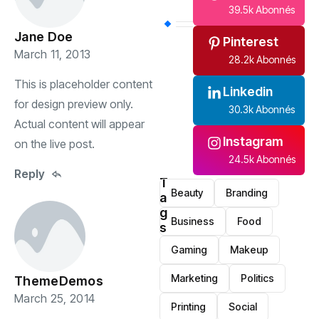
39.5k Abonnés
Jane Doe
Pinterest
March 11, 2013
28.2k Abonnés
This is placeholder content
Linkedin
for design preview only.
30.3k Abonnés
Actual content will appear
Instagram
on the live post.
24.5k Abonnés
Reply
T
Beauty
Branding
a
g
Business
Food
s
Gaming
Makeup
Marketing
Politics
ThemeDemos
March 25, 2014
Printing
Social