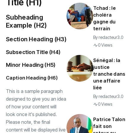
Title (H1)
Tchad : le
choléra
Subheading
gagne du
Example (H2)
terrain
By
redacteur3.0
Section Heading (H3)
0 Views
Subsection Title (H4)
Sénégal : la
Minor Heading (H5)
justice
tranche dans
Caption Heading (H6)
une affaire
liée
This is a sample paragraph
By
redacteur3.0
designed to give you an idea
0 Views
of how your content will
look once it's published.
Patrice Talon
Please note, the final
fait son
content will be displayed live