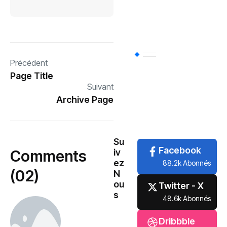
Sports
(94)
Uncategorized
(
Précédent
Page Title
Suivant
Politique
(81)
Archive Page
International
(61)
Su
Facebook
Comments
iv
ez
88.2k Abonnés
(02)
N
ou
Twitter - X
s
48.6k Abonnés
Dribbble