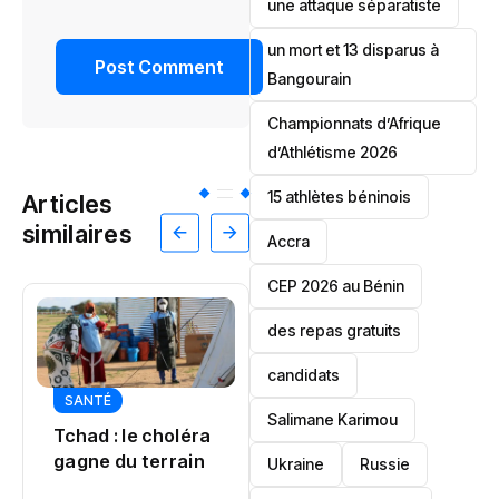
une attaque séparatiste
un mort et 13 disparus à
Bangourain
‎Championnats d’Afrique
d’Athlétisme 2026
15 athlètes béninois
Articles
similaires
Accra
‎CEP 2026 au Bénin
des repas gratuits
candidats
JUSTICE
Salimane Karimou
Sénégal : la
POLITIQUE
Ukraine
Russie
justice tranche
Patrice Talon fait
dans une affaire