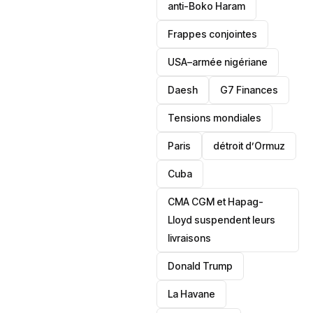
anti-Boko Haram
Frappes conjointes
USA–armée nigériane
Daesh
‎G7 Finances
Tensions mondiales
Paris
détroit d’Ormuz
‎Cuba
CMA CGM et Hapag-
Lloyd suspendent leurs
livraisons
Donald Trump
La Havane