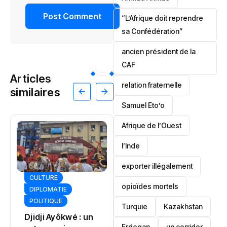
“L’Afrique doit reprendre
sa Confédération”
ancien président de la
CAF
Articles
relation fraternelle
similaires
Samuel Eto’o
Afrique de l’Ouest
l’Inde
exporter illégalement
JUSTICE
SOCIÉTÉ
opioïdes mortels
POLITIQUE
Sankara : le
‎Turquie
Kazakhstan
Tinubu
Burkina dévoile
désamorce une
un ambitieux
Erdogan
un corridor