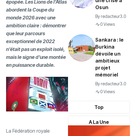
une crise à
épopée. Les Lions de l’Atlas
Osun
abordent la Coupe du
By
redacteur3.0
monde 2026 avec une
0 Views
ambition claire : démontrer
que leur parcours
Sankara : le
exceptionnel de 2022
Burkina
n’était pas un exploit isolé,
dévoile un
mais le signe d’une montée
ambitieux
en puissance durable.
projet
mémoriel
By
redacteur3.0
0 Views
Top
A La Une
‎La Fédération royale