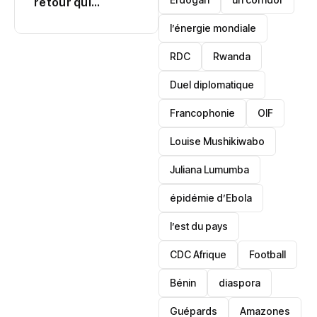
crise à Osun
projet mémoriel
l’énergie mondiale
RDC
Rwanda
Duel diplomatique
Francophonie
OIF
Louise Mushikiwabo
Juliana Lumumba
épidémie d’Ebola
l’est du pays
CDC Afrique
Football
Bénin
diaspora
Guépards
Amazones