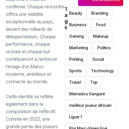
confirmer. ‎Chaque rencontre
T
Beauty
Branding
offrira une visibilité
a
g
exceptionnelle au pays,
Business
Food
s
devant des milliards de
téléspectateurs. Chaque
Gaming
Makeup
performance, chaque
Marketing
Politics
victoire et chaque but
contribueront à renforcer
Printing
Social
l’image d’un Maroc
Sports
Technology
moderne, ambitieux et
connecté au monde.
Travel
Trip
Mamadou Sangaré
‎Cette identité se reflète
également dans la
meilleur joueur africain
composition de l’effectif.
Ligue 1
Comme en 2022, une
grande partie des joueurs
Prix Marc-Vivien Foé