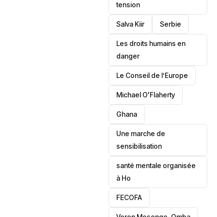
tension
Salva Kiir
‎Serbie
Les droits humains en
danger
‎Le Conseil de l’Europe
Michael O'Flaherty
‎Ghana
Une marche de
sensibilisation
santé mentale organisée
à Ho
‎FECOFA
Veron Mosengo-Omba