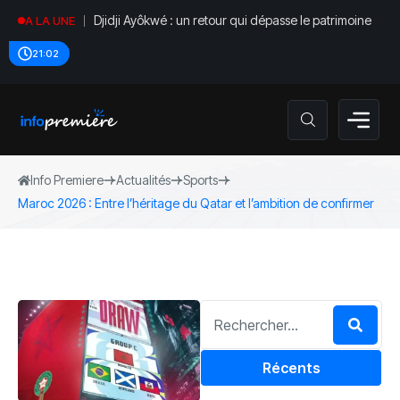
Djidji Ayôkwé : un retour qui dépasse le patrimoine
A LA UNE
21:03
Info Premiere
Actualités
Sports
Maroc 2026 : Entre l’héritage du Qatar et l’ambition de confirmer
Récents