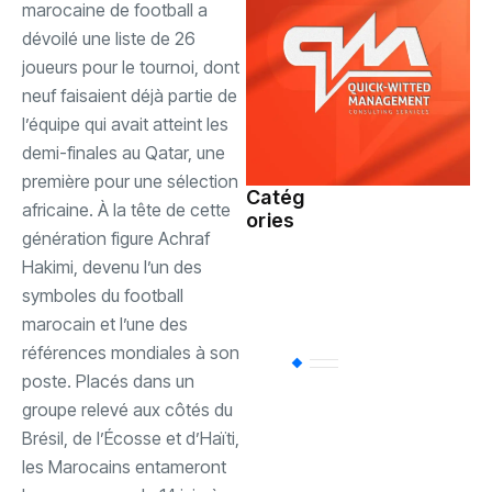
marocaine de football a
dévoilé une liste de 26
joueurs pour le tournoi, dont
neuf faisaient déjà partie de
l’équipe qui avait atteint les
demi-finales au Qatar, une
première pour une sélection
Catég
africaine. À la tête de cette
ories
Société
(110)
génération figure Achraf
Hakimi, devenu l’un des
Sports
(94)
symboles du football
marocain et l’une des
références mondiales à son
Uncategorized
(
poste. Placés dans un
groupe relevé aux côtés du
Brésil, de l’Écosse et d’Haïti,
Politique
(85)
les Marocains entameront