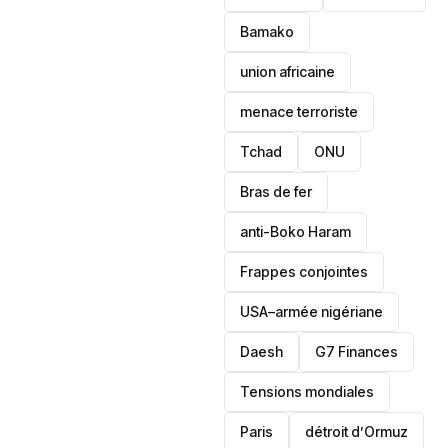
Bamako
union africaine
menace terroriste
‎Tchad
ONU
Bras de fer
anti-Boko Haram
Frappes conjointes
USA–armée nigériane
Daesh
‎G7 Finances
Tensions mondiales
Paris
détroit d’Ormuz