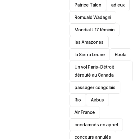
Patrice Talon
adieux
Romuald Wadagni
Mondial U17 féminin
les Amazones
la Sierra Leone
‎Ebola
Un vol Paris–Détroit
dérouté au Canada
passager congolais
Rio
Airbus
Air France
condamnés en appel
concours annulés