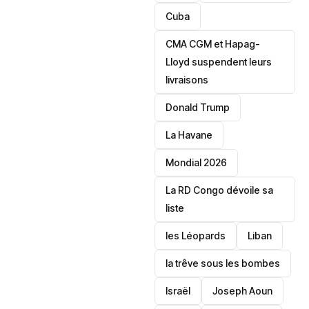
‎Cuba
CMA CGM et Hapag-
Lloyd suspendent leurs
livraisons
Donald Trump
La Havane
Mondial 2026
La RD Congo dévoile sa
liste
les Léopards
‎Liban
la trêve sous les bombes
Israël
Joseph Aoun