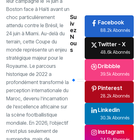
leur campagne le 14 juin à
International
(61)
Boston face à Haïti avant un
Su
choc particulièrement
Facebook
iv
attendu contre le Brésil, le
ez
88.2k Abonnés
24 juin à Miami. Au-delà du
N
terrain, cette Coupe du
ou
Twitter - X
monde représente un enjeu
s
48.6k Abonnés
stratégique majeur pour le
Royaume. Le parcours
Dribbble
historique de 2022 a
39.5k Abonnés
profondément transformé la
Pinterest
perception internationale du
28.2k Abonnés
Maroc, devenu l’incarnation
de l’excellence africaine sur
Linkedin
la scène footballistique
30.3k Abonnés
mondiale. En 2026, l’objectif
n’est plus seulement de
Instagram
surprendre, mais de
24.5k Abonnés