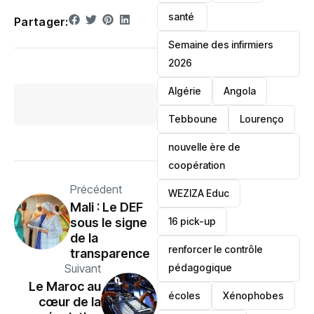
santé ‎
Partager:
Semaine des infirmiers
2026
‎Algérie
Angola
Tebboune
Lourenço
nouvelle ère de
coopération
Précédent
‎WEZIZA Educ
Mali : Le DEF
sous le signe
16 pick-up
de la
renforcer le contrôle
transparence
Suivant
pédagogique
Le Maroc au
écoles
‎Xénophobes
cœur de la