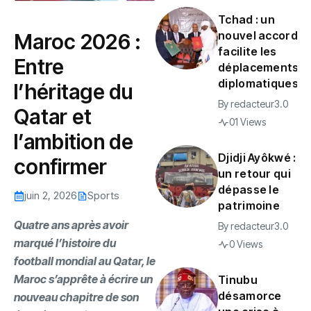
Tchad : un
nouvel accord
Maroc 2026 :
facilite les
Entre
déplacements
diplomatiques
l’héritage du
By
redacteur3.0
Qatar et
01 Views
l’ambition de
Djidji Ayôkwé :
confirmer
un retour qui
dépasse le
juin 2, 2026
Sports
patrimoine
‎Quatre ans après avoir
By
redacteur3.0
marqué l’histoire du
0 Views
football mondial au Qatar, le
Maroc s’apprête à écrire un
Tinubu
désamorce
nouveau chapitre de son