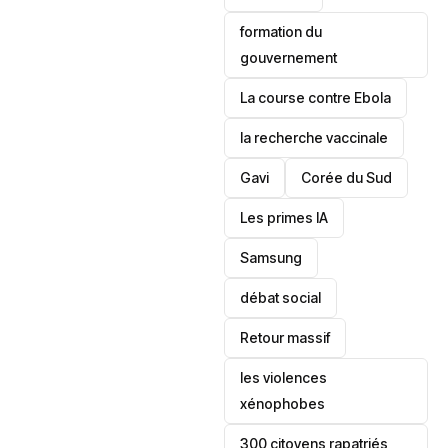
formation du
gouvernement
La course contre Ebola
la recherche vaccinale
Gavi
‎Corée du Sud
Les primes IA
Samsung
débat social
Retour massif
les violences
xénophobes
300 citoyens rapatriés