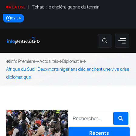
Tchad : le choléra gagne du terrain
A LA UNE
02:54
Info Premiere
Actualités
Diplomatie
Afrique du Sud : Deux morts nigérians déclenchent une vive crise
diplomatique
Récents