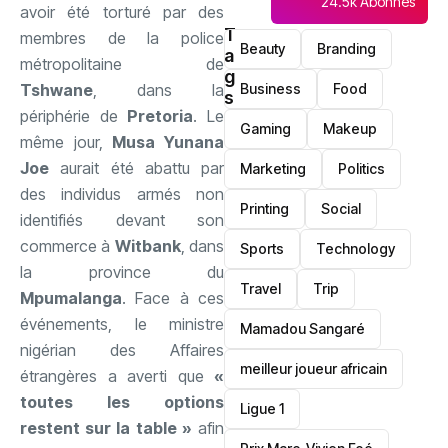
24.5k Abonnés
avoir été torturé par des
T
membres de la police
Beauty
Branding
a
métropolitaine de
g
Business
Food
Tshwane
, dans la
s
périphérie de
Pretoria
. Le
Gaming
Makeup
même jour,
Musa Yunana
Joe
aurait été abattu par
Marketing
Politics
des individus armés non
Printing
Social
identifiés devant son
commerce à
Witbank
, dans
Sports
Technology
la province du
Travel
Trip
Mpumalanga
. Face à ces
événements, le ministre
Mamadou Sangaré
nigérian des Affaires
meilleur joueur africain
étrangères a averti que
«
toutes les options
Ligue 1
restent sur la table »
afin