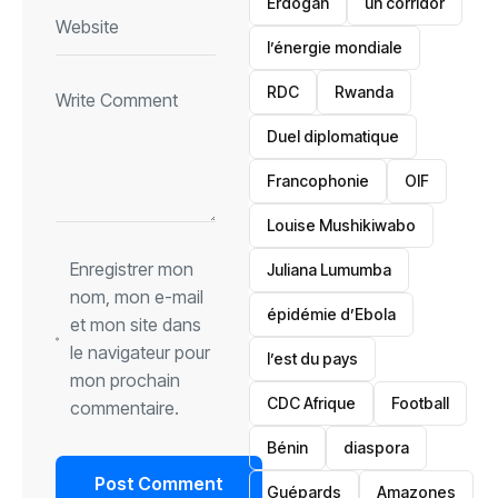
Erdogan
un corridor
l’énergie mondiale
RDC
Rwanda
Duel diplomatique
Francophonie
OIF
Louise Mushikiwabo
Enregistrer mon
Juliana Lumumba
nom, mon e-mail
épidémie d’Ebola
et mon site dans
le navigateur pour
l’est du pays
mon prochain
CDC Afrique
Football
commentaire.
Bénin
diaspora
Guépards
Amazones