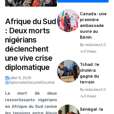
Canada : une
Afrique du Sud
première
ambassade
: Deux morts
ouvre au
Bénin
nigérians
By
redacteur3.0
déclenchent
0 Views
une vive crise
Tchad : le
diplomatique
choléra
gagne du
juillet 6, 2026
terrain
Diplomatie
Sécurité
Société
By
redacteur3.0
La mort de deux
0 Views
ressortissants nigérians
en Afrique du Sud ravive
Sénégal : la
les tensions entre Abuja