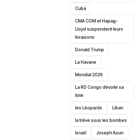
‎Cuba
CMA CGM et Hapag-
Lloyd suspendent leurs
livraisons
Donald Trump
La Havane
Mondial 2026
La RD Congo dévoile sa
liste
les Léopards
‎Liban
la trêve sous les bombes
Israël
Joseph Aoun