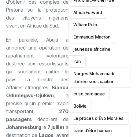
Prix Marc-Vivien Foé
d’obtenir des comptes de
Pretoria sur la protection
‎Africa Forward
des citoyens nigérians
William Ruto
vivant en Afrique du Sud.
Emmanuel Macron
En parallèle, Abuja a
annoncé une opération de
jeunesse africaine
rapatriement volontaire
‎Iran
destinée aux ressortissants
qui souhaitent quitter le
Narges Mohammadi
pays. La ministre des
libérée sous caution
Affaires étrangères,
Bianca
crise cardiaque
Odumegwu-Ojukwu
, a
précisé qu’un premier avion
‎Bolivie
transportant
270
Le procès d’Evo Morales
passagers
décollera de
Johannesburg
le
7 juillet
à
traite d’être humain
destination de
Lagos
, avant