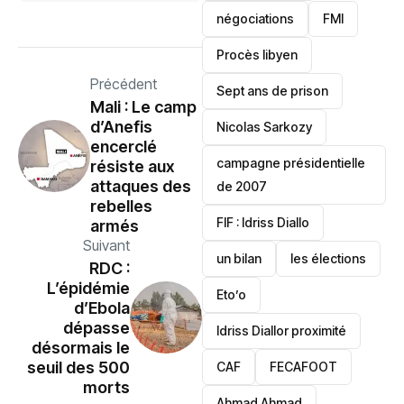
négociations
FMI
Procès libyen
Précédent
Sept ans de prison
Mali : Le camp
d’Anefis
Nicolas Sarkozy
encerclé
campagne présidentielle
résiste aux
attaques des
de 2007
rebelles
‎FIF : Idriss Diallo
armés
Suivant
un bilan
les élections
RDC :
L’épidémie
Eto’o
d’Ebola
dépasse
Idriss Diallor proximité
désormais le
seuil des 500
CAF
FECAFOOT
morts
‎Ahmad Ahmad