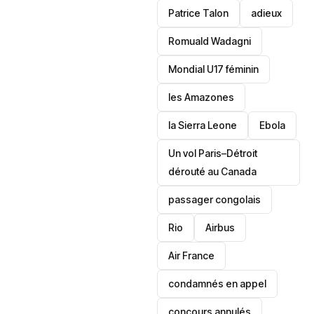
Patrice Talon
adieux
Romuald Wadagni
Mondial U17 féminin
les Amazones
la Sierra Leone
‎Ebola
Un vol Paris–Détroit
dérouté au Canada
passager congolais
Rio
Airbus
Air France
condamnés en appel
concours annulés