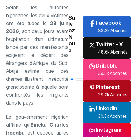
International
(61)
Selon les autorités
nigérianes, les deux victimes
Su
Facebook
ont été tuées le
28 juin
iv
ez
88.2k Abonnés
2026
, soit deux jours avant
N
l’expiration d’un ultimatum
ou
Twitter - X
lancé par des manifestants
s
48.6k Abonnés
exigeant le départ des
étrangers d’Afrique du Sud.
Dribbble
Abuja estime que ces
39.5k Abonnés
drames illustrent l’insécurité
Pinterest
grandissante à laquelle sont
confrontés les migrants
28.2k Abonnés
dans le pays.
Linkedin
30.3k Abonnés
Le gouvernement nigérian
affirme qu’
Emeka Charles
Instagram
Iroegbu
est décédé après