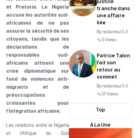
justice
et Pretoria. Le Nigeria
tranche dans
accuse les autorités sud-
une affaire
liée
africaines de ne pas
assurer la sécurité de ses
By
redacteur3.0
citoyens, tandis que les
0 Views
déclarations de
responsables sud-
Patrice Talon
fait son
africains attisent une
retour au
crise diplomatique sur
sommet
fond de violences anti-
By
redacteur3.0
migrants et de
01 Views
préoccupations
croissantes pour
Top
l’intégration africaine.
A La Une
Les relations entre le Nigeria
et l’Afrique du Sud