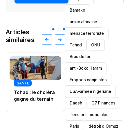
Bamako
union africaine
Articles
menace terroriste
similaires
‎Tchad
ONU
Bras de fer
anti-Boko Haram
Frappes conjointes
JUSTICE
USA–armée nigériane
Sénégal : la
POLITIQUE
justice tranche
Patrice Talon fait
Daesh
‎G7 Finances
dans une affaire
son retour au
liée au Pastef
Tensions mondiales
sommet
Paris
détroit d’Ormuz