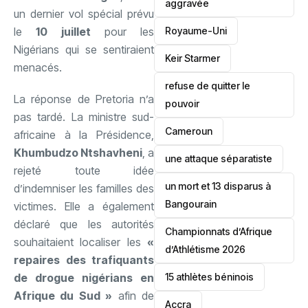
aggravée
un dernier vol spécial prévu
‎Royaume-Uni
le
10 juillet
pour les
Nigérians qui se sentiraient
Keir Starmer
menacés.
refuse de quitter le
La réponse de Pretoria n’a
pouvoir
pas tardé. La ministre sud-
‎Cameroun
africaine à la Présidence,
Khumbudzo Ntshavheni
, a
une attaque séparatiste
rejeté toute idée
un mort et 13 disparus à
d’indemniser les familles des
Bangourain
victimes. Elle a également
déclaré que les autorités
‎Championnats d’Afrique
souhaitaient localiser les
«
d’Athlétisme 2026
repaires des trafiquants
15 athlètes béninois
de drogue nigérians en
Afrique du Sud »
afin de
Accra