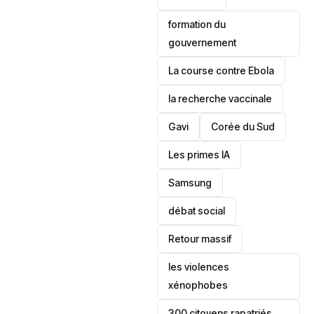
formation du
gouvernement
La course contre Ebola
la recherche vaccinale
Gavi
‎Corée du Sud
Les primes IA
Samsung
débat social
Retour massif
les violences
xénophobes
300 citoyens rapatriés