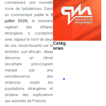
connaissent une nouvelle
zone de turbulences. Dans
un communiqué publié le
5
juillet 2026
, le ministère
nigérian des Affaires
étrangères a condamné
avec vigueur la mort de deux
Catég
de ses ressortissants sur le
ories
Société
(109)
territoire sud-africain. Abuja
dénonce un climat
Sports
(94)
sécuritaire préoccupant
marqué par une
recrudescence des
Uncategorized
(
violences visant les
populations étrangères et
réclame des explications
Politique
(81)
aux autorités de Pretoria.