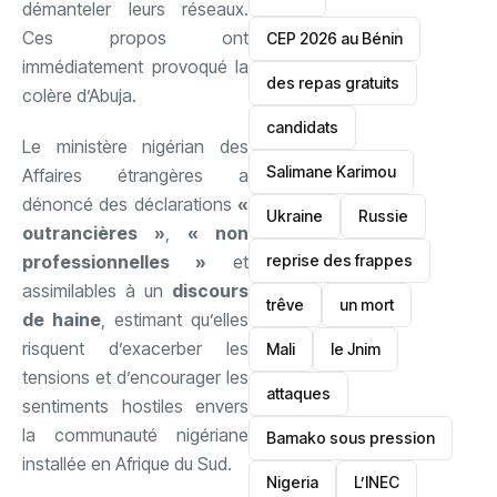
démanteler leurs réseaux.
Ces propos ont
‎CEP 2026 au Bénin
immédiatement provoqué la
des repas gratuits
colère d’Abuja.
candidats
Le ministère nigérian des
Salimane Karimou
Affaires étrangères a
dénoncé des déclarations
«
Ukraine
Russie
outrancières »
,
« non
reprise des frappes
professionnelles »
et
assimilables à un
discours
trêve
un mort
de haine
, estimant qu’elles
risquent d’exacerber les
Mali
le Jnim
tensions et d’encourager les
attaques
sentiments hostiles envers
la communauté nigériane
Bamako sous pression
installée en Afrique du Sud.
‎Nigeria
L’INEC