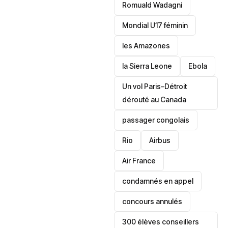
Romuald Wadagni
Mondial U17 féminin
les Amazones
la Sierra Leone
‎Ebola
Un vol Paris–Détroit
dérouté au Canada
passager congolais
Rio
Airbus
Air France
condamnés en appel
concours annulés
300 élèves conseillers