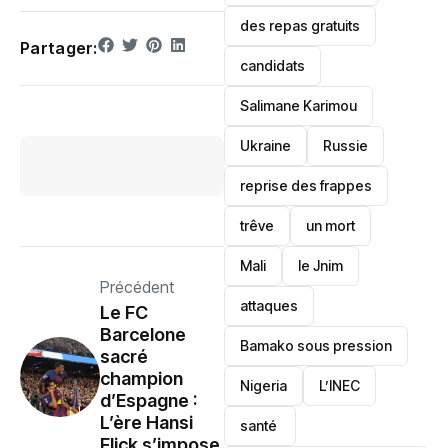
des repas gratuits
Partager:
candidats
Salimane Karimou
Ukraine
Russie
reprise des frappes
trêve
un mort
Mali
le Jnim
Précédent
attaques
Le FC
Barcelone
Bamako sous pression
sacré
champion
‎Nigeria
L’INEC
d’Espagne :
L’ère Hansi
santé ‎
Flick s’impose