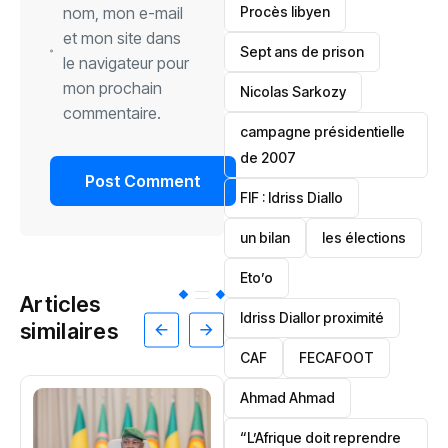
nom, mon e-mail
Procès libyen
et mon site dans
Sept ans de prison
le navigateur pour
mon prochain
Nicolas Sarkozy
commentaire.
campagne présidentielle
de 2007
‎FIF : Idriss Diallo
un bilan
les élections
Eto’o
Articles
Idriss Diallor proximité
similaires
CAF
FECAFOOT
‎Ahmad Ahmad
“L’Afrique doit reprendre