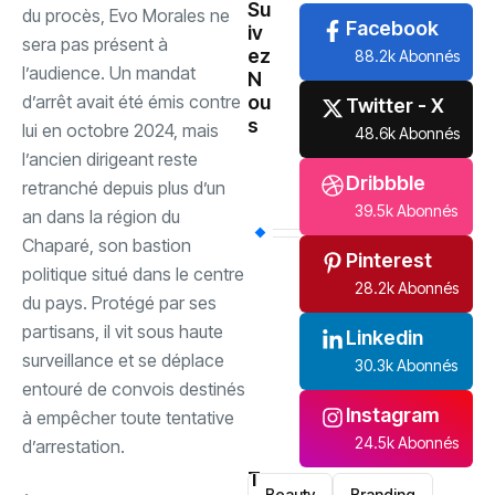
Su
du procès, Evo Morales ne
Facebook
iv
sera pas présent à
ez
88.2k Abonnés
l’audience. Un mandat
N
d’arrêt avait été émis contre
ou
Twitter - X
s
lui en octobre 2024, mais
48.6k Abonnés
l’ancien dirigeant reste
Dribbble
retranché depuis plus d’un
39.5k Abonnés
an dans la région du
Chaparé, son bastion
Pinterest
politique situé dans le centre
28.2k Abonnés
du pays. Protégé par ses
partisans, il vit sous haute
Linkedin
surveillance et se déplace
30.3k Abonnés
entouré de convois destinés
Instagram
à empêcher toute tentative
24.5k Abonnés
d’arrestation.
T
Beauty
Branding