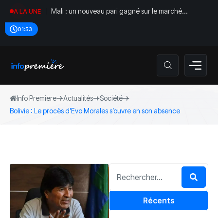
Mali : un nouveau pari gagné sur le marché
A LA UNE
régional
01:54
Info Premiere
Actualités
Société
‎Bolivie : Le procès d’Evo Morales s’ouvre en son absence
Récents