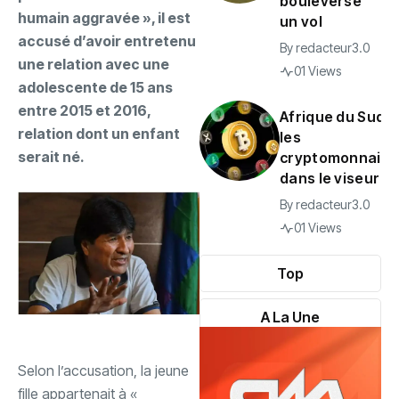
bouleverse
humain aggravée », il est
un vol
accusé d’avoir entretenu
By
redacteur3.0
une relation avec une
01 Views
adolescente de 15 ans
entre 2015 et 2016,
Afrique du Sud :
relation dont un enfant
les
serait né.
cryptomonnaies
dans le viseur
By
redacteur3.0
01 Views
Top
A La Une
‎Selon l’accusation, la jeune
fille appartenait à «