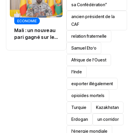
sa Confédération”
TRANSPORT
ancien président de la
Kenya Airways :
ECONOMIE
CAF
un incident
TECHNOLOGIE
bouleverse un vol
relation fraternelle
Afrique du Sud :
les
Samuel Eto’o
cryptomonnaies
dans le viseur
Afrique de l’Ouest
l’Inde
exporter illégalement
opioïdes mortels
‎Turquie
Kazakhstan
Erdogan
un corridor
l’énergie mondiale