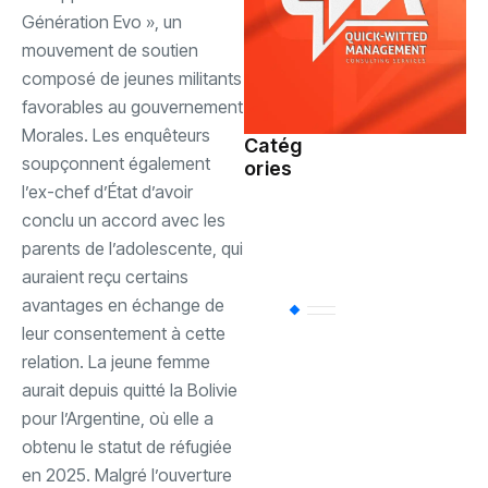
Génération Evo », un
mouvement de soutien
composé de jeunes militants
favorables au gouvernement
Morales. Les enquêteurs
Catég
soupçonnent également
ories
Société
(107)
l’ex-chef d’État d’avoir
conclu un accord avec les
Sports
(93)
parents de l’adolescente, qui
auraient reçu certains
avantages en échange de
Uncategorized
(
leur consentement à cette
relation. ‎La jeune femme
Politique
(79)
aurait depuis quitté la Bolivie
pour l’Argentine, où elle a
obtenu le statut de réfugiée
International
(61)
en 2025. ‎Malgré l’ouverture