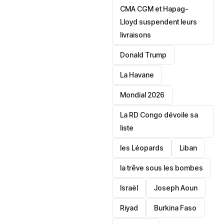
CMA CGM et Hapag-
Lloyd suspendent leurs
livraisons
Donald Trump
La Havane
Mondial 2026
La RD Congo dévoile sa
liste
les Léopards
‎Liban
la trêve sous les bombes
Israël
Joseph Aoun
Riyad
Burkina Faso