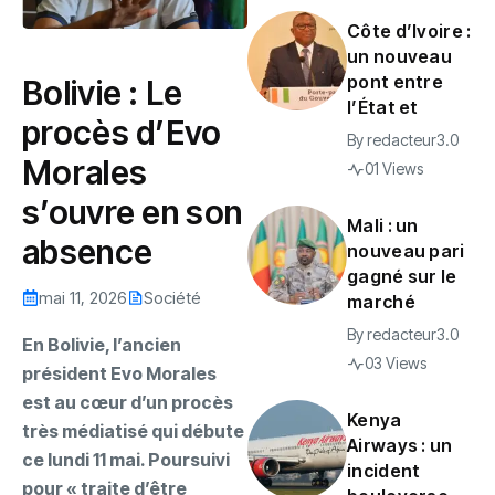
Côte d’Ivoire :
un nouveau
pont entre
‎Bolivie : Le
l’État et
procès d’Evo
By
redacteur3.0
Morales
01 Views
s’ouvre en son
Mali : un
absence
nouveau pari
gagné sur le
mai 11, 2026
Société
marché
By
redacteur3.0
‎En Bolivie, l’ancien
03 Views
président Evo Morales
est au cœur d’un procès
Kenya
très médiatisé qui débute
Airways : un
ce lundi 11 mai. Poursuivi
incident
pour « traite d’être