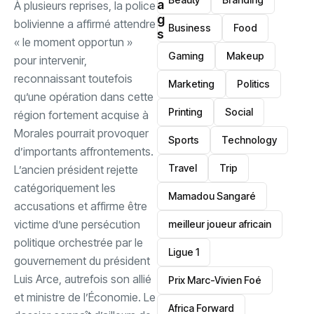
a
‎À plusieurs reprises, la police
g
bolivienne a affirmé attendre
Business
Food
s
« le moment opportun »
Gaming
Makeup
pour intervenir,
reconnaissant toutefois
Marketing
Politics
qu’une opération dans cette
Printing
Social
région fortement acquise à
Morales pourrait provoquer
Sports
Technology
d’importants affrontements.
Travel
Trip
L’ancien président rejette
catégoriquement les
Mamadou Sangaré
accusations et affirme être
victime d’une persécution
meilleur joueur africain
politique orchestrée par le
Ligue 1
gouvernement du président
Luis Arce, autrefois son allié
Prix Marc-Vivien Foé
et ministre de l’Économie. ‎Le
‎Africa Forward