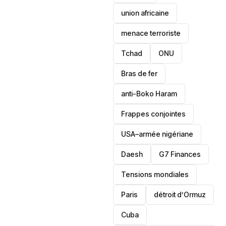
union africaine
menace terroriste
‎Tchad
ONU
Bras de fer
anti-Boko Haram
Frappes conjointes
USA–armée nigériane
Daesh
‎G7 Finances
Tensions mondiales
Paris
détroit d’Ormuz
‎Cuba