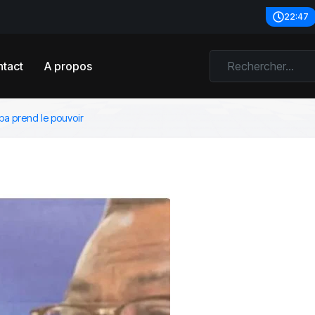
22:47
tact
A propos
a prend le pouvoir