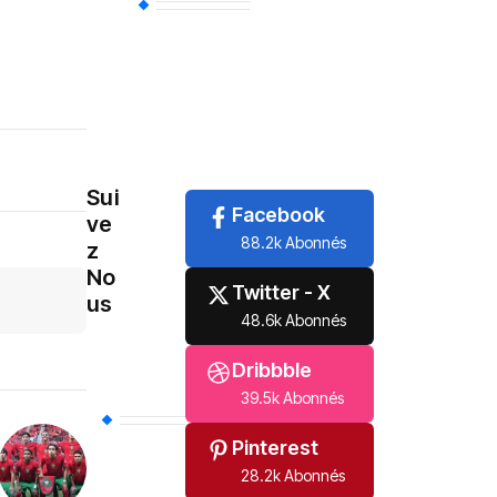
Uncategorized
(85)
Politique
(81)
International
(61)
Sui
Facebook
ve
88.2k Abonnés
z
No
Twitter - X
us
48.6k Abonnés
Dribbble
39.5k Abonnés
Pinterest
28.2k Abonnés