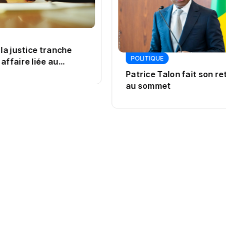
 la justice tranche
POLITIQUE
affaire liée au
Patrice Talon fait son re
au sommet