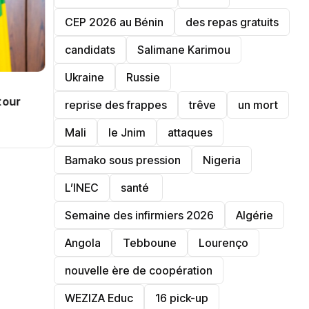
‎CEP 2026 au Bénin
des repas gratuits
candidats
Salimane Karimou
Ukraine
Russie
tour
reprise des frappes
trêve
un mort
Mali
le Jnim
attaques
TRANSPORT
Bamako sous pression
‎Nigeria
Afrique du Sud : le visa papier
bientôt de l’histoire ancienne
L’INEC
santé ‎
Semaine des infirmiers 2026
‎Algérie
Angola
Tebboune
Lourenço
nouvelle ère de coopération
‎WEZIZA Educ
16 pick-up