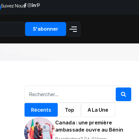
Suivez Nous:
S'abonner
Récents
Top
A La Une
Canada : une première
ambassade ouvre au Bénin
By
redacteur3.0
0 Views