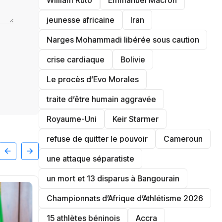
William Ruto
Emmanuel Macron
jeunesse africaine
‎Iran
Narges Mohammadi libérée sous caution
crise cardiaque
‎Bolivie
Le procès d’Evo Morales
traite d’être humain aggravée
‎Royaume-Uni
Keir Starmer
refuse de quitter le pouvoir
‎Cameroun
une attaque séparatiste
un mort et 13 disparus à Bangourain
‎Championnats d’Afrique d’Athlétisme 2026
15 athlètes béninois
Accra