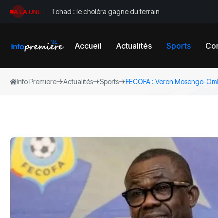
Tchad : le choléra gagne du terrain
A LA UNE
Accueil
Actualités
Sports
Con
Info Premiere
Actualités
Sports
‎FECOFA : Veron Mosengo-Omb