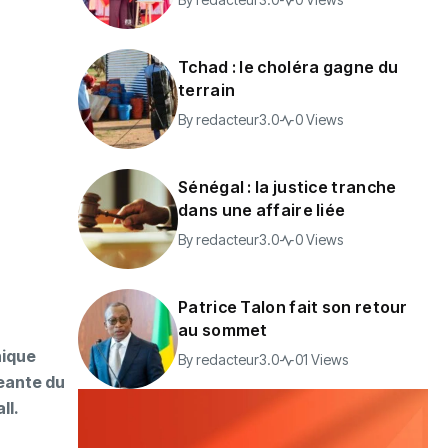
Tchad : le choléra gagne du
terrain
By
redacteur3.0
0 Views
Sénégal : la justice tranche
dans une affaire liée
By
redacteur3.0
0 Views
Patrice Talon fait son retour
au sommet
nique
By
redacteur3.0
01 Views
geante du
ll.