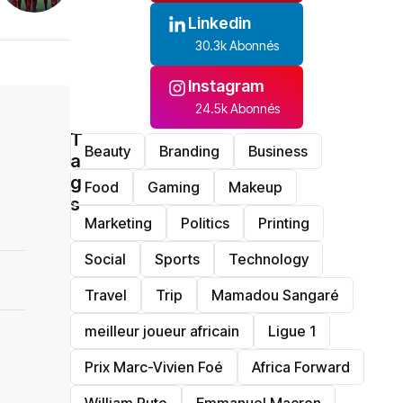
Linkedin
30.3k Abonnés
Instagram
24.5k Abonnés
T
Beauty
Branding
Business
a
g
Food
Gaming
Makeup
s
Marketing
Politics
Printing
Social
Sports
Technology
Travel
Trip
Mamadou Sangaré
meilleur joueur africain
Ligue 1
Prix Marc-Vivien Foé
‎Africa Forward