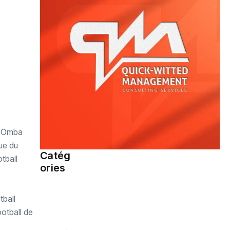
go-Omba
ue du
Catég
tball
Société
(109)
ories
s
tball
Sports
(94)
ootball de