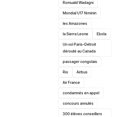
Romuald Wadagni
Mondial U17 féminin
les Amazones
la Sierra Leone
‎Ebola
Un vol Paris–Détroit
dérouté au Canada
passager congolais
Rio
Airbus
Air France
condamnés en appel
concours annulés
300 élèves conseillers