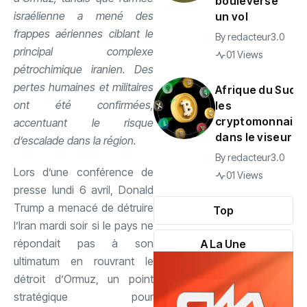
bouleverse
israélienne a mené des
un vol
frappes aériennes ciblant le
By
redacteur3.0
principal complexe
01 Views
pétrochimique iranien. Des
pertes humaines et militaires
Afrique du Sud :
ont été confirmées,
les
cryptomonnaies
accentuant le risque
dans le viseur
d’escalade dans la région.
By
redacteur3.0
Lors d’une conférence de
01 Views
presse lundi 6 avril, Donald
Trump a menacé de détruire
Top
l’Iran mardi soir si le pays ne
répondait pas à son
A La Une
ultimatum en rouvrant le
détroit d’Ormuz, un point
stratégique pour