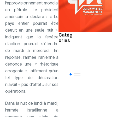
l’approvisionnement mondial
en pétrole. Le président
américain a déclaré : « Le
pays entier pourrait être
détruit en une seule nuit »,
Catég
indiquant que la fenêtre
ories
Société
(107)
d’action pourrait s’étendre
de mardi à mercredi. En
réponse, l’armée iranienne a
Sports
(93)
dénoncé une « rhétorique
arrogante », affirmant qu’un
Uncategorized
(
tel type de déclaration
n’avait « pas d’effet » sur ses
opérations.
Politique
(79)
Dans la nuit de lundi à mardi,
International
(61)
l’armée israélienne a
annoncé une série de