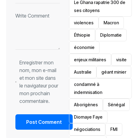
Le Ghana rapatrie 300 de
ses citoyens
violences
Macron
Éthiopie
Diplomatie
économie
enjeux militaires
visite
Enregistrer mon
nom, mon e-mail
‎Australie
géant minier
et mon site dans
condamné à
le navigateur pour
indemnisation
mon prochain
commentaire.
Aborigènes
Sénégal
Diomaye Faye
négociations
FMI