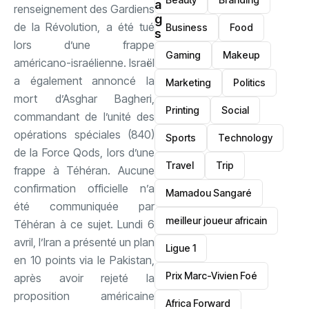
a
renseignement des Gardiens
g
de la Révolution, a été tué
Business
Food
s
lors d’une frappe
Gaming
Makeup
américano-israélienne. Israël
a également annoncé la
Marketing
Politics
mort d’Asghar Bagheri,
Printing
Social
commandant de l’unité des
opérations spéciales (840)
Sports
Technology
de la Force Qods, lors d’une
Travel
Trip
frappe à Téhéran. Aucune
confirmation officielle n’a
Mamadou Sangaré
été communiquée par
meilleur joueur africain
Téhéran à ce sujet. Lundi 6
avril, l’Iran a présenté un plan
Ligue 1
en 10 points via le Pakistan,
Prix Marc-Vivien Foé
après avoir rejeté la
proposition américaine
‎Africa Forward