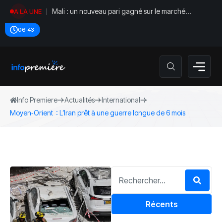
Mali : un nouveau pari gagné sur le marché
A LA UNE
régional
06:43
Info Premiere
Actualités
International
Moyen‑Orient : L’Iran prêt à une guerre longue de 6 mois
Récents