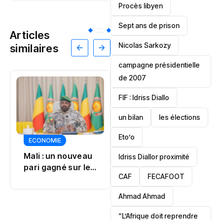
Procès libyen
Sept ans de prison
Articles
Nicolas Sarkozy
similaires
campagne présidentielle
de 2007
‎FIF : Idriss Diallo
un bilan
les élections
TRANSPORT
Eto’o
Kenya Airways :
ECONOMIE
un incident
TECHNOLOGIE
Idriss Diallor proximité
bouleverse un vol
Afrique du Sud :
CAF
FECAFOOT
les
cryptomonnaies
‎Ahmad Ahmad
dans le viseur
“L’Afrique doit reprendre