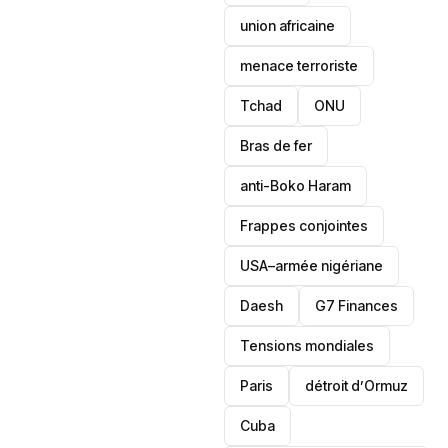
union africaine
menace terroriste
‎Tchad
ONU
Bras de fer
anti-Boko Haram
Frappes conjointes
USA–armée nigériane
Daesh
‎G7 Finances
Tensions mondiales
Paris
détroit d’Ormuz
‎Cuba