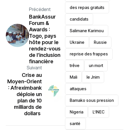
des repas gratuits
Précédent
BankAssur
candidats
Forum &
Awards :
Salimane Karimou
Togo, pays
hôte pour le
Ukraine
Russie
rendez-vous
reprise des frappes
de l’inclusion
financière
trêve
un mort
Suivant
Crise au
Mali
le Jnim
Moyen-Orient
: Afreximbank
attaques
déploie un
plan de 10
Bamako sous pression
milliards de
‎Nigeria
L’INEC
dollars
santé ‎