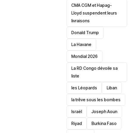
CMA CGM et Hapag-
Lloyd suspendent leurs
livraisons
Donald Trump
La Havane
Mondial 2026
La RD Congo dévoile sa
liste
les Léopards
‎Liban
la trêve sous les bombes
Israël
Joseph Aoun
Riyad
Burkina Faso