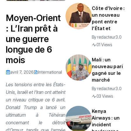
Côte d’Ivoire :
un nouveau
Moyen‑Orient
pont entre
: L’Iran prêt à
l’État et
une guerre
By
redacteur3.0
01 Views
longue de 6
mois
Mali : un
nouveau pari
avril 7, 2026
International
gagné sur le
marché
Les tensions entre les États-
By
redacteur3.0
Unis, Israël et l’Iran ont atteint
03 Views
un niveau critique ce 6 avril.
Donald Trump a lancé un
Kenya
ultimatum à Téhéran
Airways : un
concernant le détroit
incident
d’Ormuz, tandis que l’armée