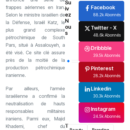
Su
frappes aériennes en Iran.
Facebook
iv
ez
Selon le ministre israélien de
88.2k Abonnés
N
la Défense, Israël Katz, le
ou
Twitter - X
plus grand complexe
s
48.6k Abonnés
pétrochimique de South
Pars, situé à Assalouyeh, a
Dribbble
été visé. Ce site clé assure
39.5k Abonnés
près de la moitié de la
production pétrochimique
Pinterest
iranienne.
28.2k Abonnés
Par ailleurs, l’armée
Linkedin
israélienne a confirmé la
30.3k Abonnés
neutralisation de hauts
Instagram
responsables militaires
24.5k Abonnés
iraniens. Parmi eux, Majid
T
Khademi, chef du
Beauty
Branding