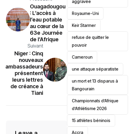
aggravée
‎Ouagadougou
: L’accès à
‎Royaume-Uni
l’eau potable
Keir Starmer
au cœur de la
63e Journée
refuse de quitter le
de l’Afrique
pouvoir
Suivant
‎Niger : Cinq
‎Cameroun
nouveaux
ambassadeurs
une attaque séparatiste
présentent
leurs lettres
un mort et 13 disparus à
de créance à
Bangourain
Tiani
‎Championnats d’Afrique
d’Athlétisme 2026
15 athlètes béninois
Leave a
Accra