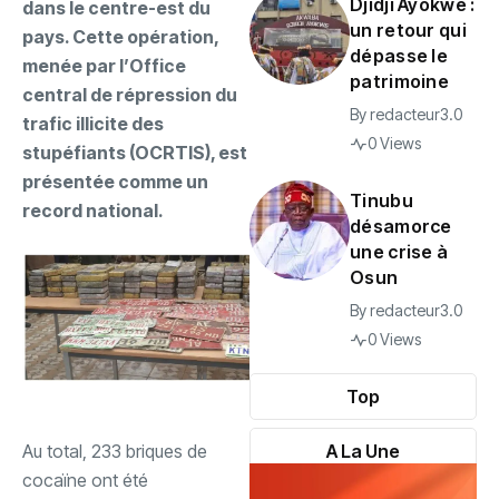
Djidji Ayôkwé :
dans le centre-est du
un retour qui
pays. Cette opération,
dépasse le
menée par l’Office
patrimoine
central de répression du
By
redacteur3.0
trafic illicite des
0 Views
stupéfiants (OCRTIS), est
présentée comme un
Tinubu
record national.
désamorce
une crise à
Osun
By
redacteur3.0
0 Views
Top
A La Une
‎Au total, 233 briques de
cocaïne ont été