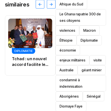
similaires
Afrique du Sud
Le Ghana rapatrie 300 de
ses citoyens
violences
Macron
Éthiopie
Diplomatie
CULTURE
JUSTICE
économie
DIPLOMATIE
POLITIQUE
POLITIQUE
enjeux militaires
visite
Tinubu
Djidji Ayôkwé : un
désamorce une
‎Australie
géant minier
retour qui
crise à Osun
dépasse le
condamné à
patrimoine
indemnisation
Aborigènes
Sénégal
Diomaye Faye