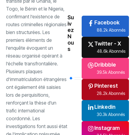
transité par le Ghana, le
International
(61)
Togo, le Bénin et le Nigeria,
confirmant l’existence de
Su
Facebook
iv
routes criminelles régionales
ez
88.2k Abonnés
bien structurées. ‎Les
N
premiers éléments de
ou
Twitter - X
l’enquête évoquent un
s
48.6k Abonnés
réseau organisé opérant à
l’échelle transfrontalière.
Dribbble
Plusieurs plaques
39.5k Abonnés
d’immatriculation étrangères
Pinterest
ont également été saisies
28.2k Abonnés
lors de perquisitions,
renforçant la thèse d’un
Linkedin
trafic international
30.3k Abonnés
coordonné. ‎Les
investigations font aussi état
Instagram
de l’implication présumée