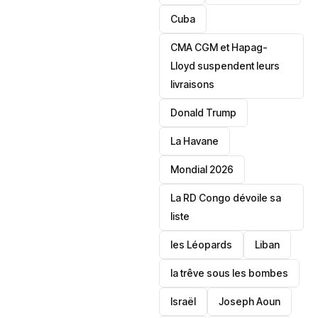
‎Cuba
CMA CGM et Hapag-
Lloyd suspendent leurs
livraisons
Donald Trump
La Havane
Mondial 2026
La RD Congo dévoile sa
liste
les Léopards
‎Liban
la trêve sous les bombes
Israël
Joseph Aoun