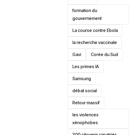
formation du
gouvernement
La course contre Ebola
la recherche vaccinale
Gavi
‎Corée du Sud
Les primes IA
Samsung
débat social
Retour massif
les violences
xénophobes
300 citoyens rapatriés