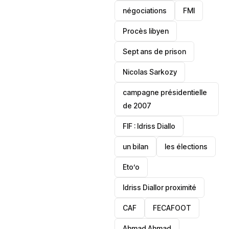
négociations
FMI
Procès libyen
Sept ans de prison
Nicolas Sarkozy
campagne présidentielle
de 2007
‎FIF : Idriss Diallo
un bilan
les élections
Eto’o
Idriss Diallor proximité
CAF
FECAFOOT
‎Ahmad Ahmad