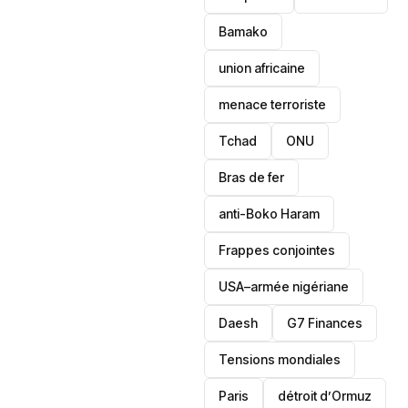
Bamako
union africaine
menace terroriste
‎Tchad
ONU
Bras de fer
anti-Boko Haram
Frappes conjointes
USA–armée nigériane
Daesh
‎G7 Finances
Tensions mondiales
Paris
détroit d’Ormuz