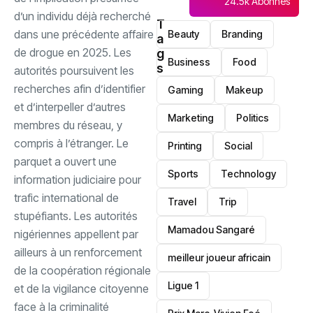
24.5k Abonnés
d’un individu déjà recherché
T
dans une précédente affaire
Beauty
Branding
a
de drogue en 2025. Les
g
Business
Food
s
autorités poursuivent les
recherches afin d’identifier
Gaming
Makeup
et d’interpeller d’autres
Marketing
Politics
membres du réseau, y
compris à l’étranger. ‎Le
Printing
Social
parquet a ouvert une
Sports
Technology
information judiciaire pour
trafic international de
Travel
Trip
stupéfiants. Les autorités
Mamadou Sangaré
nigériennes appellent par
ailleurs à un renforcement
meilleur joueur africain
de la coopération régionale
Ligue 1
et de la vigilance citoyenne
face à la criminalité