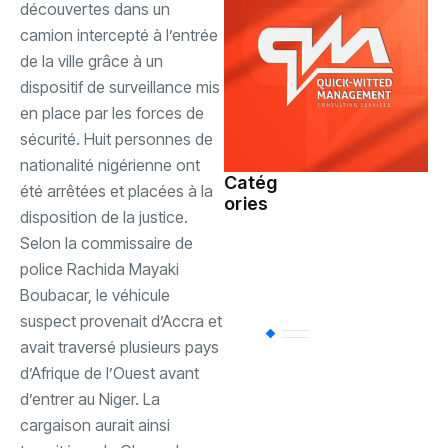
découvertes dans un
camion intercepté à l’entrée
de la ville grâce à un
dispositif de surveillance mis
en place par les forces de
sécurité. Huit personnes de
nationalité nigérienne ont
Catég
été arrêtées et placées à la
ories
Société
(110)
disposition de la justice.
Selon la commissaire de
police Rachida Mayaki
Sports
(94)
Boubacar, le véhicule
suspect provenait d’Accra et
Uncategorized
(
avait traversé plusieurs pays
d’Afrique de l’Ouest avant
d’entrer au Niger. La
Politique
(85)
cargaison aurait ainsi