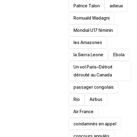
Patrice Talon
adieux
Romuald Wadagni
Mondial U17 féminin
les Amazones
la Sierra Leone
‎Ebola
Un vol Paris–Détroit
dérouté au Canada
passager congolais
Rio
Airbus
Air France
condamnés en appel
concours annulés