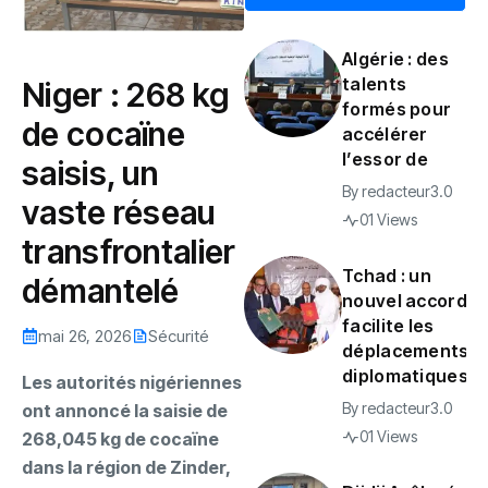
Algérie : des
talents
‎Niger : 268 kg
formés pour
de cocaïne
accélérer
l’essor de
saisis, un
By
redacteur3.0
vaste réseau
01 Views
transfrontalier
Tchad : un
démantelé
nouvel accord
facilite les
mai 26, 2026
Sécurité
déplacements
diplomatiques
Les autorités nigériennes
By
redacteur3.0
ont annoncé la saisie de
01 Views
268,045 kg de cocaïne
dans la région de Zinder,