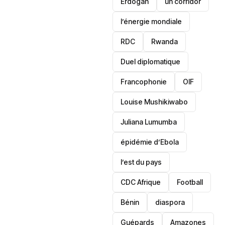
Erdogan
un corridor
l’énergie mondiale
RDC
Rwanda
Duel diplomatique
Francophonie
OIF
Louise Mushikiwabo
Juliana Lumumba
épidémie d’Ebola
l’est du pays
CDC Afrique
Football
Bénin
diaspora
Guépards
Amazones