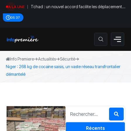
Tchad : un nouvel accord facilite les déplacements
A LA UNE
diplomatiques
05:37
Info Premiere
Actualités
Sécurité
‎Niger : 268 kg de cocaïne saisis, un vaste réseau transfrontalier
démantelé
Récents