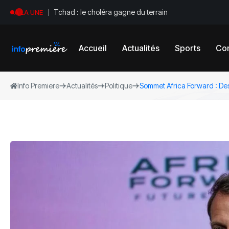
Tchad : le choléra gagne du terrain
A LA UNE
Accueil
Actualités
Sports
Con
Info Premiere
Actualités
Politique
Sommet Africa Forward : Des