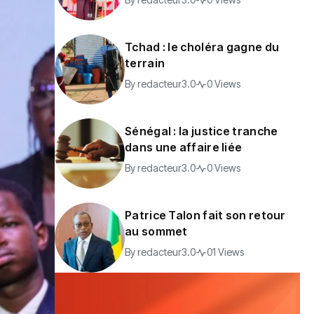
Tchad : le choléra gagne du
terrain
By
redacteur3.0
0 Views
Sénégal : la justice tranche
dans une affaire liée
By
redacteur3.0
0 Views
Patrice Talon fait son retour
au sommet
By
redacteur3.0
01 Views