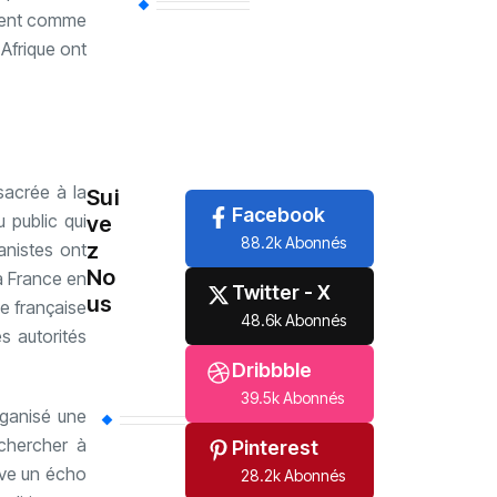
Uncategorized
(85)
èrent comme
 Afrique ont
Politique
(81)
International
(61)
sacrée à la
Sui
Facebook
 public qui
ve
88.2k Abonnés
z
anistes ont
No
a France en
Twitter - X
us
ce française
48.6k Abonnés
s autorités
Dribbble
39.5k Abonnés
rganisé une
chercher à
Pinterest
uve un écho
28.2k Abonnés