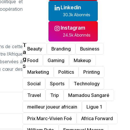
olitique et
Linkedin
coopération
30.3k Abonnés
Instagram
24.5k Abonnés
T
ns de cette
Beauty
Branding
Business
a
e l’Afrique
g
Food
Gaming
Makeup
 observées à
s
au cœur des
Marketing
Politics
Printing
Social
Sports
Technology
Travel
Trip
Mamadou Sangaré
meilleur joueur africain
Ligue 1
Prix Marc-Vivien Foé
‎Africa Forward