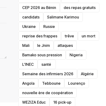
‎CEP 2026 au Bénin
des repas gratuits
candidats
Salimane Karimou
Ukraine
Russie
reprise des frappes
trêve
un mort
Mali
le Jnim
attaques
Bamako sous pression
‎Nigeria
L’INEC
santé ‎
Semaine des infirmiers 2026
‎Algérie
Angola
Tebboune
Lourenço
nouvelle ère de coopération
‎WEZIZA Educ
16 pick-up