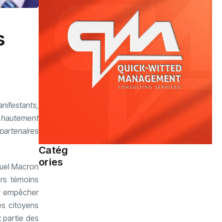
s
nifestants,
e hautement
 partenaires
Catég
Société
(109)
ories
nuel Macron
urs témoins
ur empêcher
Sports
(94)
des citoyens
t partie des