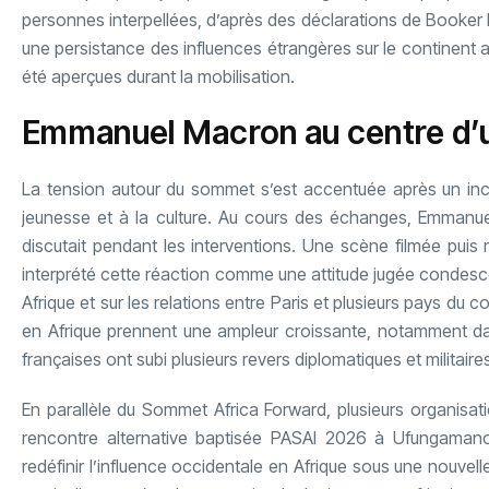
personnes interpellées, d’après des déclarations de Booke
une persistance des influences étrangères sur le continent af
été aperçues durant la mobilisation.
Emmanuel Macron au centre d’u
La tension autour du sommet s’est accentuée après un inci
jeunesse et à la culture. Au cours des échanges, Emmanuel
discutait pendant les interventions. Une scène filmée pui
interprété cette réaction comme une attitude jugée condescen
Afrique et sur les relations entre Paris et plusieurs pays du 
en Afrique prennent une ampleur croissante, notamment dan
françaises ont subi plusieurs revers diplomatiques et militaire
En parallèle du Sommet Africa Forward, plusieurs organisat
rencontre alternative baptisée PASAI 2026 à Ufungamano
redéfinir l’influence occidentale en Afrique sous une nouvel