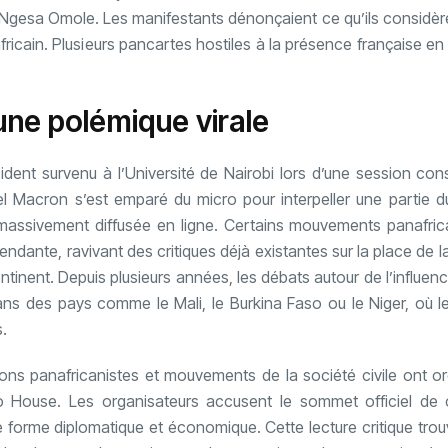
r Ngesa Omole. Les manifestants dénonçaient ce qu’ils consid
ricain. Plusieurs pancartes hostiles à la présence française en
ne polémique virale
dent survenu à l’Université de Nairobi lors d’une session con
 Macron s’est emparé du micro pour interpeller une partie du
s massivement diffusée en ligne. Certains mouvements panafric
dante, ravivant des critiques déjà existantes sur la place de l
continent. Depuis plusieurs années, les débats autour de l’influen
s des pays comme le Mali, le Burkina Faso ou le Niger, où le
s.
ions panafricanistes et mouvements de la société civile ont o
 House. Les organisateurs accusent le sommet officiel de 
le forme diplomatique et économique. Cette lecture critique tro