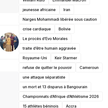
William Ruto
Emmanuel Macron
jeunesse africaine
‎Iran
Narges Mohammadi libérée sous caution
crise cardiaque
‎Bolivie
Le procès d’Evo Morales
traite d’être humain aggravée
‎Royaume-Uni
Keir Starmer
refuse de quitter le pouvoir
‎Cameroun
une attaque séparatiste
un mort et 13 disparus à Bangourain
‎Championnats d’Afrique d’Athlétisme 2026
15 athlètes béninois
Accra