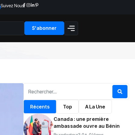
Suivez Nous:
S'abonner
Récents
Top
A La Une
Canada : une première
ambassade ouvre au Bénin
By
redacteur3.0
0 Views