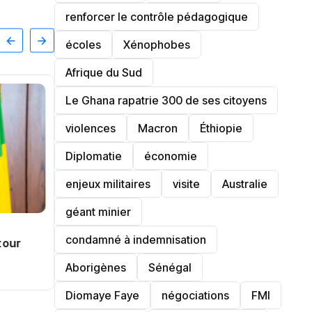
renforcer le contrôle pédagogique
écoles
‎Xénophobes
Afrique du Sud
Le Ghana rapatrie 300 de ses citoyens
violences
Macron
Éthiopie
Diplomatie
économie
enjeux militaires
visite
‎Australie
géant minier
condamné à indemnisation
tour
Aborigènes
Sénégal
TRANSPORT
Diomaye Faye
négociations
FMI
Afrique du Sud : le visa papier