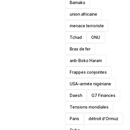
Bamako
union africaine
menace terroriste
‎Tchad
ONU
Bras de fer
anti-Boko Haram
Frappes conjointes
USA–armée nigériane
Daesh
‎G7 Finances
Tensions mondiales
Paris
détroit d’Ormuz