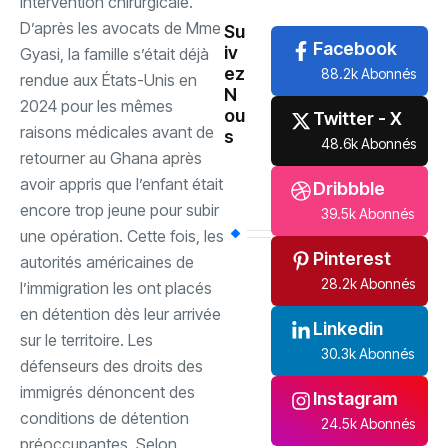
intervention chirurgicale.
‎D’après les avocats de Mme
Su
Facebook
iv
Gyasi, la famille s’était déjà
ez
88.2k Abonnés
rendue aux États-Unis en
N
2024 pour les mêmes
ou
Twitter - X
raisons médicales avant de
s
48.6k Abonnés
retourner au Ghana après
avoir appris que l’enfant était
Dribbble
encore trop jeune pour subir
39.5k Abonnés
une opération. Cette fois, les
Pinterest
autorités américaines de
28.2k Abonnés
l’immigration les ont placés
en détention dès leur arrivée
Linkedin
sur le territoire. ‎Les
30.3k Abonnés
défenseurs des droits des
immigrés dénoncent des
Instagram
conditions de détention
24.5k Abonnés
préoccupantes. Selon