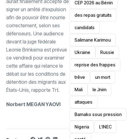
aurait finalement accepté de
‎CEP 2026 au Bénin
signer un arrêté d’expulsion
des repas gratuits
afin de pouvoir être nourrie
correctement, selon ses
candidats
défenseurs. ‎Une audience
Salimane Karimou
devant la juge fédérale
Leonie Brinkema est prévue
Ukraine
Russie
ce vendredi pour examiner
reprise des frappes
cette affaire qui relance le
débat sur les conditions de
trêve
un mort
détention des migrants aux
Mali
le Jnim
États-Unis, rapporte Trt.
attaques
Norbert MEGAN YAOVI
Bamako sous pression
‎Nigeria
L’INEC