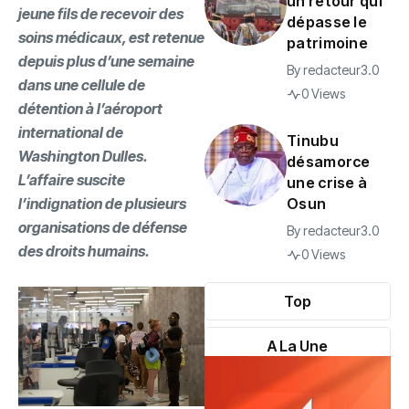
un retour qui
jeune fils de recevoir des
dépasse le
soins médicaux, est retenue
patrimoine
depuis plus d’une semaine
By
redacteur3.0
dans une cellule de
0 Views
détention à l’aéroport
international de
Tinubu
Washington Dulles.
désamorce
L’affaire suscite
une crise à
Osun
l’indignation de plusieurs
organisations de défense
By
redacteur3.0
des droits humains.
0 Views
Top
A La Une