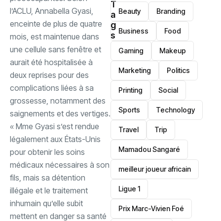
T
l’ACLU, Annabella Gyasi,
Beauty
Branding
a
enceinte de plus de quatre
g
Business
Food
s
mois, est maintenue dans
une cellule sans fenêtre et
Gaming
Makeup
aurait été hospitalisée à
Marketing
Politics
deux reprises pour des
complications liées à sa
Printing
Social
grossesse, notamment des
Sports
Technology
saignements et des vertiges.
‎« Mme Gyasi s’est rendue
Travel
Trip
légalement aux États-Unis
Mamadou Sangaré
pour obtenir les soins
médicaux nécessaires à son
meilleur joueur africain
fils, mais sa détention
Ligue 1
illégale et le traitement
inhumain qu’elle subit
Prix Marc-Vivien Foé
mettent en danger sa santé