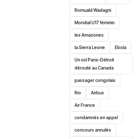
Romuald Wadagni
Mondial U17 féminin
les Amazones
la Sierra Leone
‎Ebola
Un vol Paris–Détroit
dérouté au Canada
passager congolais
Rio
Airbus
Air France
condamnés en appel
concours annulés