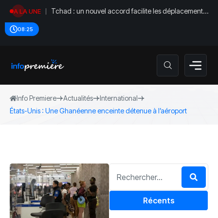
Tchad : un nouvel accord facilite les déplacements
A LA UNE
diplomatiques
08:25
Info Premiere
Actualités
International
‎États-Unis : Une Ghanéenne enceinte détenue à l’aéroport
Récents