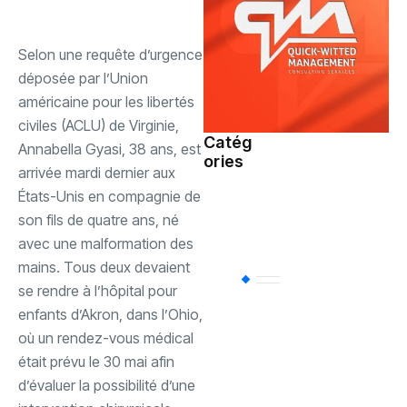
‎Selon une requête d’urgence
déposée par l’Union
américaine pour les libertés
civiles (ACLU) de Virginie,
Catég
Annabella Gyasi, 38 ans, est
ories
Société
(110)
arrivée mardi dernier aux
États-Unis en compagnie de
son fils de quatre ans, né
Sports
(94)
avec une malformation des
mains. Tous deux devaient
Uncategorized
(
se rendre à l’hôpital pour
enfants d’Akron, dans l’Ohio,
où un rendez-vous médical
Politique
(85)
était prévu le 30 mai afin
d’évaluer la possibilité d’une
International
(61)