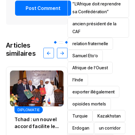
“L’Afrique doit reprendre
sa Confédération”
ancien président de la
CAF
relation fraternelle
Articles
similaires
Samuel Eto’o
Afrique de l’Ouest
l’Inde
exporter illégalement
opioïdes mortels
CULTURE
JUSTICE
DIPLOMATIE
POLITIQUE
‎Turquie
Kazakhstan
POLITIQUE
Tinubu
Djidji Ayôkwé : un
Erdogan
un corridor
désamorce une
retour qui