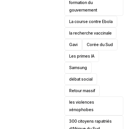
formation du
gouvernement
La course contre Ebola
la recherche vaccinale
Gavi
‎Corée du Sud
Les primes IA
Samsung
débat social
Retour massif
les violences
xénophobes
300 citoyens rapatriés
d’Afrique du Sud