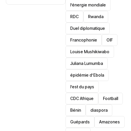
crise à Osun
l’énergie mondiale
dépasse le
patrimoine
RDC
Rwanda
Duel diplomatique
Francophonie
OIF
Louise Mushikiwabo
Juliana Lumumba
épidémie d’Ebola
l’est du pays
CDC Afrique
Football
Bénin
diaspora
Guépards
Amazones