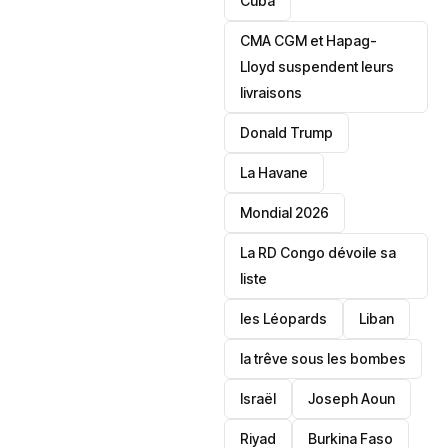
‎Cuba
CMA CGM et Hapag-
Lloyd suspendent leurs
livraisons
Donald Trump
La Havane
Mondial 2026
La RD Congo dévoile sa
liste
les Léopards
‎Liban
la trêve sous les bombes
Israël
Joseph Aoun
Riyad
Burkina Faso