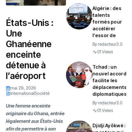
Algérie : des
talents
‎États-Unis :
formés pour
accélérer
Une
l’essor de
Ghanéenne
By
redacteur3.0
01 Views
enceinte
détenue à
Tchad : un
l’aéroport
nouvel accord
facilite les
déplacements
mai 29, 2026
International
Société
diplomatiques
By
redacteur3.0
Une femme enceinte
01 Views
originaire du Ghana, entrée
légalement aux États-Unis
Djidji Ayôkwé :
afin de permettre à son