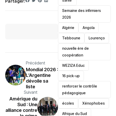
santé ‎
Partager:
Semaine des infirmiers
2026
‎Algérie
Angola
Tebboune
Lourenço
nouvelle ère de
coopération
Précédent
‎WEZIZA Educ
‎Mondial 2026 :
L’Argentine
16 pick-up
dévoile sa
renforcer le contrôle
liste
Suivant
pédagogique
‎Amérique du
écoles
‎Xénophobes
Sud : Une
alliance contre
Afrique du Sud
le crime