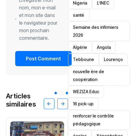
‎Nigeria
L’INEC
nom, mon e-mail
et mon site dans
santé ‎
le navigateur pour
Semaine des infirmiers
mon prochain
2026
commentaire.
‎Algérie
Angola
Tebboune
Lourenço
nouvelle ère de
coopération
‎WEZIZA Educ
Articles
similaires
16 pick-up
renforcer le contrôle
pédagogique
écoles
‎Xénophobes