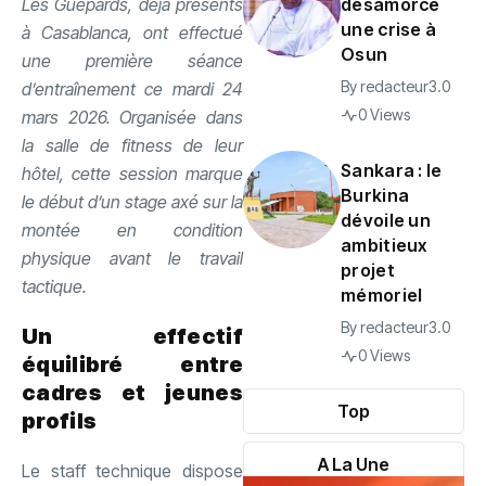
Les Guépards, déjà présents
désamorce
une crise à
à Casablanca, ont effectué
Osun
une première séance
By
redacteur3.0
d’entraînement ce mardi 24
0 Views
mars 2026. Organisée dans
la salle de fitness de leur
Sankara : le
hôtel, cette session marque
Burkina
le début d’un stage axé sur la
dévoile un
montée en condition
ambitieux
physique avant le travail
projet
tactique.
mémoriel
By
redacteur3.0
Un effectif
0 Views
équilibré entre
cadres et jeunes
Top
profils
A La Une
Le staff technique dispose