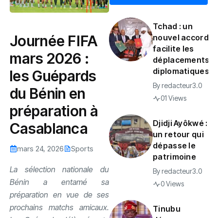
Tchad : un
Journée FIFA
nouvel accord
facilite les
mars 2026 :
déplacements
diplomatiques
les Guépards
By
redacteur3.0
du Bénin en
01 Views
préparation à
Djidji Ayôkwé :
Casablanca
un retour qui
dépasse le
mars 24, 2026
Sports
patrimoine
La sélection nationale du
By
redacteur3.0
Bénin a entamé sa
0 Views
préparation en vue de ses
prochains matchs amicaux.
Tinubu