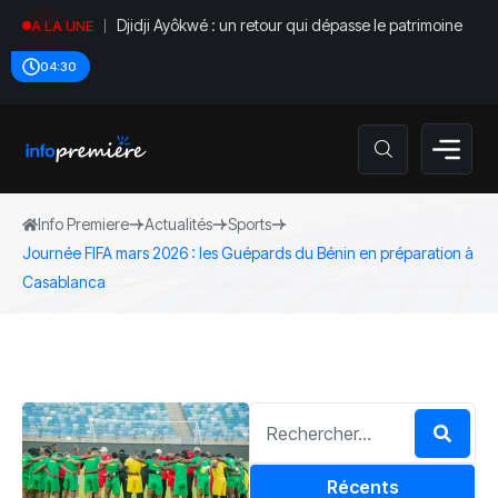
Djidji Ayôkwé : un retour qui dépasse le patrimoine
A LA UNE
04:30
Info Premiere
Actualités
Sports
Journée FIFA mars 2026 : les Guépards du Bénin en préparation à
Casablanca
Récents