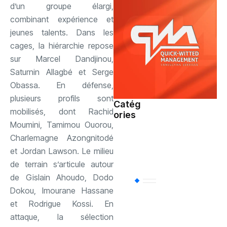
d’un groupe élargi,
combinant expérience et
jeunes talents. Dans les
cages, la hiérarchie repose
sur Marcel Dandjinou,
Saturnin Allagbé et Serge
Obassa. En défense,
plusieurs profils sont
Catég
mobilisés, dont Rachid
ories
Société
(110)
Moumini, Tamimou Ouorou,
Charlemagne Azongnitodé
Sports
(94)
et Jordan Lawson. Le milieu
de terrain s’articule autour
de Gislain Ahoudo, Dodo
Uncategorized
(
Dokou, Imourane Hassane
et Rodrigue Kossi. En
Politique
(85)
attaque, la sélection