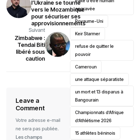
traite d’être humain
l’Ukraine se tourne
aggravée
vers le Mozambique
pour sécuriser ses
‎Royaume-Uni
approvisionnements
Suivant
Keir Starmer
Zimbabwe :
Tendai Biti
refuse de quitter le
libéré sous
pouvoir
caution
‎Cameroun
une attaque séparatiste
un mort et 13 disparus à
Leave a
Bangourain
Comment
‎Championnats d’Afrique
Votre adresse e-mail
d’Athlétisme 2026
ne sera pas publiée.
15 athlètes béninois
Les champs