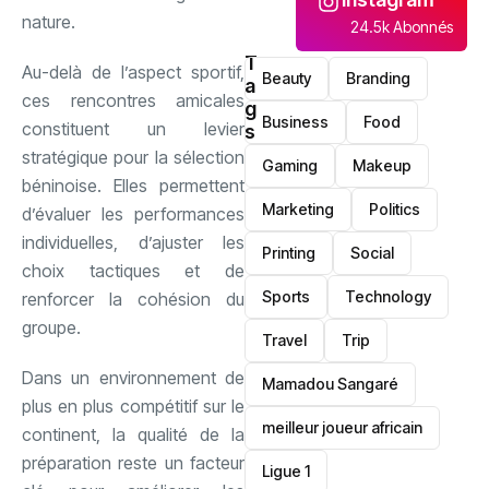
nature.
24.5k Abonnés
T
Au-delà de l’aspect sportif,
Beauty
Branding
a
ces rencontres amicales
g
Business
Food
constituent un levier
s
stratégique pour la sélection
Gaming
Makeup
béninoise. Elles permettent
Marketing
Politics
d’évaluer les performances
individuelles, d’ajuster les
Printing
Social
choix tactiques et de
Sports
Technology
renforcer la cohésion du
groupe.
Travel
Trip
Dans un environnement de
Mamadou Sangaré
plus en plus compétitif sur le
meilleur joueur africain
continent, la qualité de la
préparation reste un facteur
Ligue 1