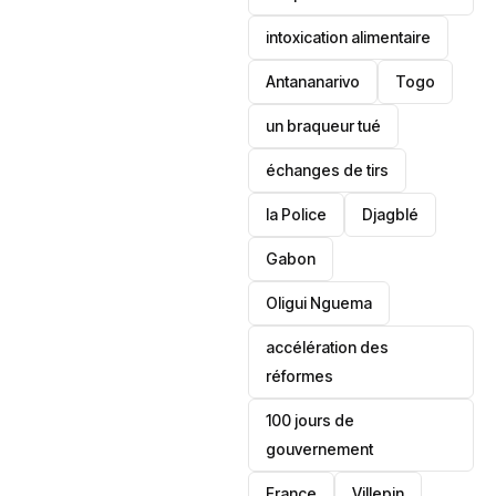
intoxication alimentaire
Antananarivo
‎Togo
un braqueur tué
échanges de tirs
la Police
Djagblé
Gabon
Oligui Nguema
accélération des
réformes
100 jours de
gouvernement
France
Villepin