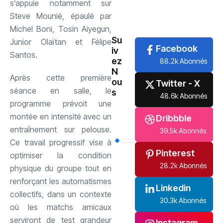
s’appuie notamment sur
Steve Mounié, épaulé par
International
(61)
Michel Boni, Tosin Aiyegun,
Su
Junior Olaïtan et Félipe
Facebook
iv
Santos.
ez
88.2k Abonnés
N
Après cette première
ou
Twitter - X
séance en salle, le
s
48.6k Abonnés
programme prévoit une
montée en intensité avec un
Dribbble
entraînement sur pelouse.
39.5k Abonnés
Ce travail progressif vise à
Pinterest
optimiser la condition
28.2k Abonnés
physique du groupe tout en
renforçant les automatismes
Linkedin
collectifs, dans un contexte
30.3k Abonnés
où les matchs amicaux
serviront de test grandeur
Instagram