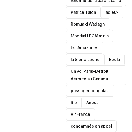
réforme de la parafiscalité
Patrice Talon
adieux
Romuald Wadagni
Mondial U17 féminin
les Amazones
la Sierra Leone
‎Ebola
Un vol Paris–Détroit
dérouté au Canada
passager congolais
Rio
Airbus
Air France
condamnés en appel