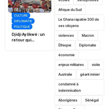
Afrique du Sud
JUSTICE
SOCIÉTÉ
Le Ghana rapatrie 300 de
POLITIQUE
ses citoyens
Sankara : le
Tinubu
Burkina dévoile
violences
Macron
désamorce une
un ambitieux
crise à Osun
projet mémoriel
Éthiopie
Diplomatie
économie
enjeux militaires
visite
‎Australie
géant minier
condamné à
indemnisation
Aborigènes
Sénégal