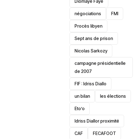
Diomaye Faye
négociations
FMI
Procès libyen
Sept ans de prison
Nicolas Sarkozy
campagne présidentielle
de 2007
‎FIF : Idriss Diallo
un bilan
les élections
Eto’o
Idriss Diallor proximité
CAF
FECAFOOT