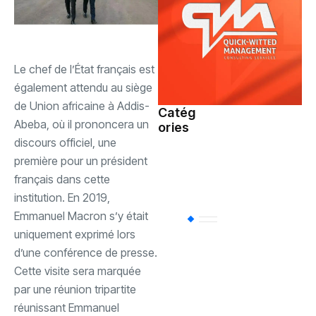
‎Le chef de l’État français est
également attendu au siège
de Union africaine à Addis-
Catég
Abeba, où il prononcera un
ories
Société
(107)
discours officiel, une
première pour un président
Sports
(93)
français dans cette
institution. En 2019,
Emmanuel Macron s’y était
Uncategorized
(
uniquement exprimé lors
d’une conférence de presse.
Politique
(79)
‎Cette visite sera marquée
par une réunion tripartite
réunissant Emmanuel
International
(61)