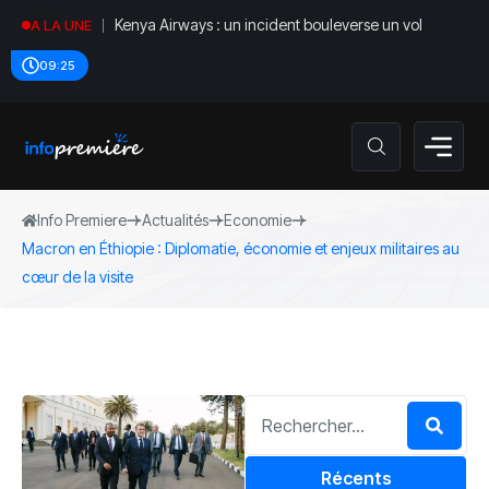
Kenya Airways : un incident bouleverse un vol
A LA UNE
09:25
Info Premiere
Actualités
Economie
Macron en Éthiopie : Diplomatie, économie et enjeux militaires au
cœur de la visite
Récents