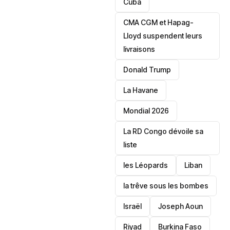
‎Cuba
CMA CGM et Hapag-
Lloyd suspendent leurs
livraisons
Donald Trump
La Havane
Mondial 2026
La RD Congo dévoile sa
liste
les Léopards
‎Liban
la trêve sous les bombes
Israël
Joseph Aoun
Riyad
Burkina Faso