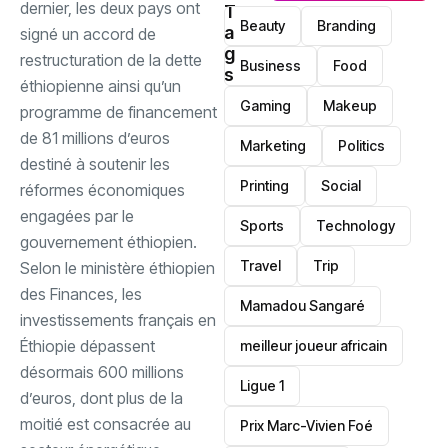
dernier, les deux pays ont
T
Beauty
Branding
a
signé un accord de
g
restructuration de la dette
Business
Food
s
éthiopienne ainsi qu’un
Gaming
Makeup
programme de financement
de 81 millions d’euros
Marketing
Politics
destiné à soutenir les
Printing
Social
réformes économiques
engagées par le
Sports
Technology
gouvernement éthiopien.
Travel
Trip
Selon le ministère éthiopien
des Finances, les
Mamadou Sangaré
investissements français en
Éthiopie dépassent
meilleur joueur africain
désormais 600 millions
Ligue 1
d’euros, dont plus de la
moitié est consacrée au
Prix Marc-Vivien Foé