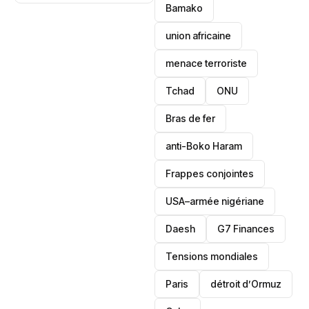
Bamako
les
cryptomonnaies
union africaine
dans le viseur
menace terroriste
‎Tchad
ONU
Bras de fer
anti-Boko Haram
Frappes conjointes
USA–armée nigériane
Daesh
‎G7 Finances
Tensions mondiales
Paris
détroit d’Ormuz