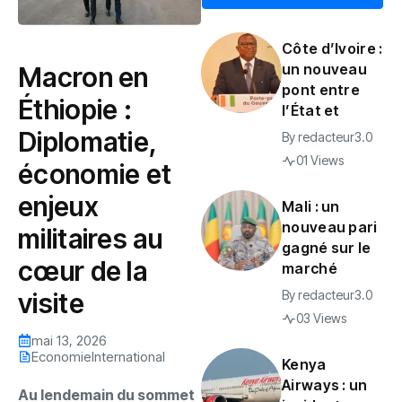
Côte d’Ivoire :
un nouveau
Macron en
pont entre
Éthiopie :
l’État et
Diplomatie,
By
redacteur3.0
01 Views
économie et
enjeux
Mali : un
nouveau pari
militaires au
gagné sur le
cœur de la
marché
visite
By
redacteur3.0
03 Views
mai 13, 2026
Economie
International
Kenya
Airways : un
Au lendemain du sommet