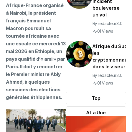
incident
Afrique-France organisé
bouleverse
à Nairobi, le président
un vol
français Emmanuel
By
redacteur3.0
Macron poursuit sa
01 Views
tournée africaine avec
une escale ce mercredi 13
Afrique du Sud :
mai 2026 en Éthiopie, un
les
pays qualifié d’« ami » par
cryptomonnaies
Paris. Il doit y rencontrer
dans le viseur
le Premier ministre Abiy
By
redacteur3.0
Ahmed, à quelques
01 Views
semaines des élections
générales éthiopiennes.
Top
A La Une