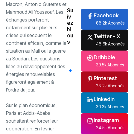
Macron, Antonio Guterres et
Su
Mahmoud Ali Youssouf. Les
Facebook
iv
échanges porteront
ez
88.2k Abonnés
notamment sur plusieurs
N
crises qui secouent le
ou
Twitter - X
s
continent africain, comme la
48.6k Abonnés
situation au Mali ou la guerre
Dribbble
au Soudan. Les questions
39.5k Abonnés
liées au développement des
énergies renouvelables
Pinterest
figureront également à
28.2k Abonnés
l’ordre du jour.
Linkedin
‎Sur le plan économique,
30.3k Abonnés
Paris et Addis-Abeba
Instagram
souhaitent renforcer leur
24.5k Abonnés
coopération. En février