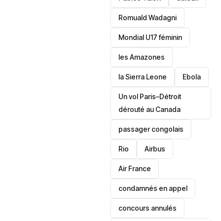
Romuald Wadagni
Mondial U17 féminin
les Amazones
la Sierra Leone
‎Ebola
Un vol Paris–Détroit
dérouté au Canada
passager congolais
Rio
Airbus
Air France
condamnés en appel
concours annulés