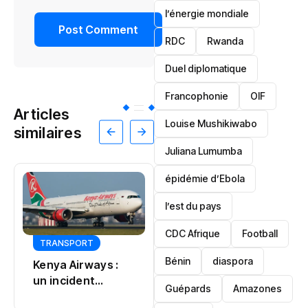
l’énergie mondiale
RDC
Rwanda
Duel diplomatique
Francophonie
OIF
Articles
Louise Mushikiwabo
similaires
Juliana Lumumba
épidémie d’Ebola
l’est du pays
CDC Afrique
Football
TRANSPORT
Bénin
diaspora
Kenya Airways :
ECONOMIE
un incident
TECHNOLOGIE
Guépards
Amazones
bouleverse un vol
Afrique du Sud :