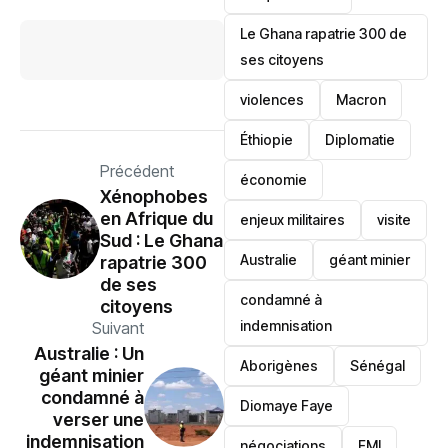
Le Ghana rapatrie 300 de
ses citoyens
violences
Macron
Éthiopie
Diplomatie
Précédent
économie
‎Xénophobes
en Afrique du
enjeux militaires
visite
Sud : Le Ghana
‎Australie
géant minier
rapatrie 300
de ses
condamné à
citoyens
indemnisation
Suivant
‎Australie : Un
Aborigènes
Sénégal
géant minier
condamné à
Diomaye Faye
verser une
indemnisation
négociations
FMI