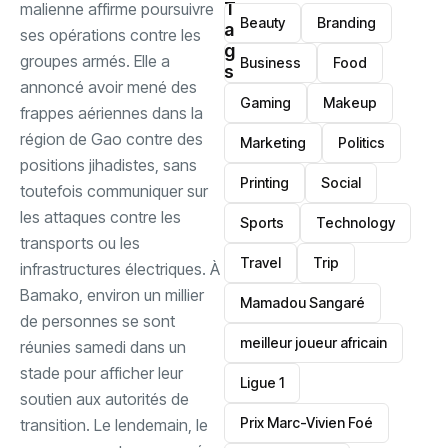
T
malienne affirme poursuivre
Beauty
Branding
a
ses opérations contre les
g
groupes armés. Elle a
Business
Food
s
annoncé avoir mené des
Gaming
Makeup
frappes aériennes dans la
région de Gao contre des
Marketing
Politics
positions jihadistes, sans
Printing
Social
toutefois communiquer sur
les attaques contre les
Sports
Technology
transports ou les
Travel
Trip
infrastructures électriques. À
Bamako, environ un millier
Mamadou Sangaré
de personnes se sont
meilleur joueur africain
réunies samedi dans un
stade pour afficher leur
Ligue 1
soutien aux autorités de
Prix Marc-Vivien Foé
transition. Le lendemain, le