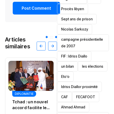
Procès libyen
Sept ans de prison
Nicolas Sarkozy
Articles
campagne présidentielle
similaires
de 2007
‎FIF : Idriss Diallo
un bilan
les élections
Eto’o
Idriss Diallor proximité
CULTURE
JUSTICE
DIPLOMATIE
CAF
FECAFOOT
POLITIQUE
POLITIQUE
Tinubu
‎Ahmad Ahmad
Djidji Ayôkwé : un
désamorce une