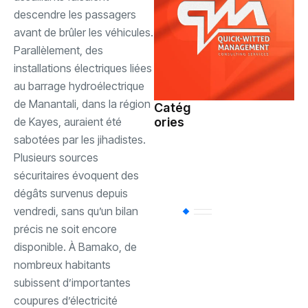
descendre les passagers
avant de brûler les véhicules.
Parallèlement, des
installations électriques liées
au barrage hydroélectrique
de Manantali, dans la région
Catég
de Kayes, auraient été
ories
Société
(110)
sabotées par les jihadistes.
Plusieurs sources
Sports
(94)
sécuritaires évoquent des
dégâts survenus depuis
vendredi, sans qu’un bilan
Uncategorized
(
précis ne soit encore
disponible. À Bamako, de
Politique
(85)
nombreux habitants
subissent d’importantes
coupures d’électricité
International
(61)