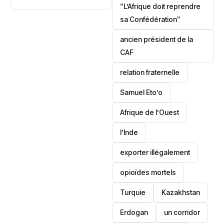
retour qui
crise à Osun
“L’Afrique doit reprendre
dépasse le
sa Confédération”
patrimoine
ancien président de la
CAF
relation fraternelle
Samuel Eto’o
Afrique de l’Ouest
l’Inde
exporter illégalement
opioïdes mortels
‎Turquie
Kazakhstan
Erdogan
un corridor