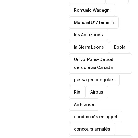
Romuald Wadagni
Mondial U17 féminin
les Amazones
la Sierra Leone
‎Ebola
Un vol Paris–Détroit
dérouté au Canada
passager congolais
Rio
Airbus
Air France
condamnés en appel
concours annulés