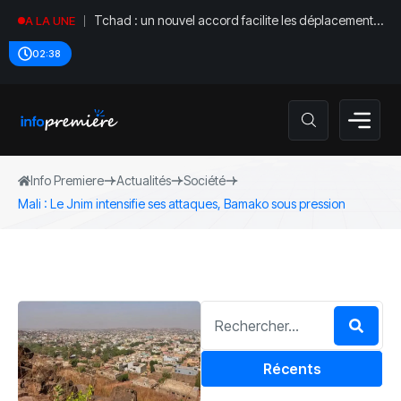
Tchad : un nouvel accord facilite les déplacements
A LA UNE
diplomatiques
02:38
Info Premiere
Actualités
Société
Mali : Le Jnim intensifie ses attaques, Bamako sous pression
Récents