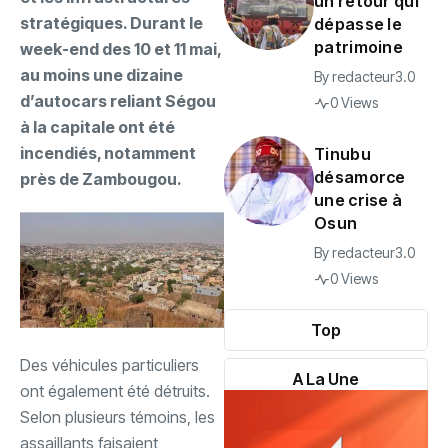
un retour qui
stratégiques. Durant le
dépasse le
patrimoine
week-end des 10 et 11 mai,
au moins une dizaine
By
redacteur3.0
d’autocars reliant Ségou
0 Views
à la capitale ont été
incendiés, notamment
Tinubu
désamorce
près de Zambougou.
une crise à
Osun
By
redacteur3.0
0 Views
Top
Des véhicules particuliers
A La Une
ont également été détruits.
Selon plusieurs témoins, les
assaillants faisaient