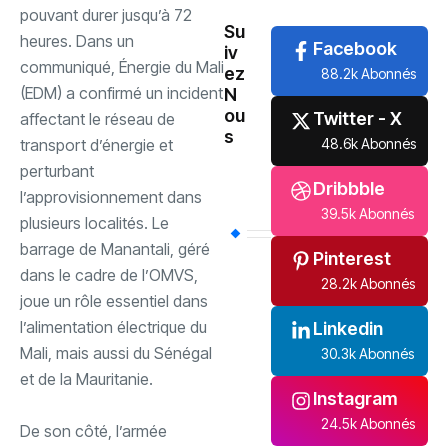
pouvant durer jusqu’à 72
Su
heures. Dans un
Facebook
iv
communiqué, Énergie du Mali
ez
88.2k Abonnés
(EDM) a confirmé un incident
N
ou
Twitter - X
affectant le réseau de
s
transport d’énergie et
48.6k Abonnés
perturbant
Dribbble
l’approvisionnement dans
39.5k Abonnés
plusieurs localités. Le
barrage de Manantali, géré
Pinterest
dans le cadre de l’OMVS,
28.2k Abonnés
joue un rôle essentiel dans
l’alimentation électrique du
Linkedin
Mali, mais aussi du Sénégal
30.3k Abonnés
et de la Mauritanie.
Instagram
24.5k Abonnés
‎De son côté, l’armée