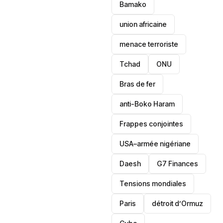
Bamako
union africaine
menace terroriste
‎Tchad
ONU
Bras de fer
anti-Boko Haram
Frappes conjointes
USA–armée nigériane
Daesh
‎G7 Finances
Tensions mondiales
Paris
détroit d’Ormuz