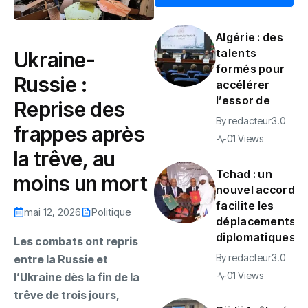
Algérie : des
talents
Ukraine-
formés pour
Russie :
accélérer
l’essor de
Reprise des
By
redacteur3.0
frappes après
01 Views
la trêve, au
Tchad : un
moins un mort
nouvel accord
facilite les
mai 12, 2026
Politique
déplacements
diplomatiques
‎Les combats ont repris
By
redacteur3.0
entre la Russie et
01 Views
l’Ukraine dès la fin de la
trêve de trois jours,