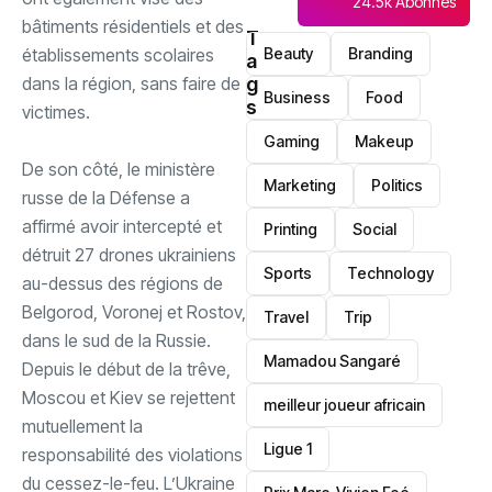
24.5k Abonnés
bâtiments résidentiels et des
T
établissements scolaires
Beauty
Branding
a
dans la région, sans faire de
g
Business
Food
s
victimes.
Gaming
Makeup
‎De son côté, le ministère
Marketing
Politics
russe de la Défense a
affirmé avoir intercepté et
Printing
Social
détruit 27 drones ukrainiens
Sports
Technology
au-dessus des régions de
Belgorod, Voronej et Rostov,
Travel
Trip
dans le sud de la Russie.
Mamadou Sangaré
‎Depuis le début de la trêve,
Moscou et Kiev se rejettent
meilleur joueur africain
mutuellement la
Ligue 1
responsabilité des violations
du cessez-le-feu. L’Ukraine