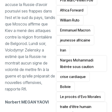
Prix Marc-Vivien Foé
accuse la Russie d’avoir
‎Africa Forward
poursuivi ses frappes dans
l’est et le sud du pays, tandis
William Ruto
que Moscou affirme que
Kiev a mené des attaques
Emmanuel Macron
contre la région frontalière
jeunesse africaine
de Belgorod. Lundi soir,
Volodymyr Zelensky a
‎Iran
estimé que la Russie ne
Narges Mohammadi
montrait aucun signe de
libérée sous caution
volonté de mettre fin à la
guerre et qu’elle préparait de
crise cardiaque
nouvelles offensives,
‎Bolivie
rapporte Rfi.
Le procès d’Evo Morales
‎Norbert MEGAN YAOVI
traite d’être humain