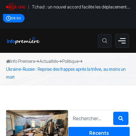
Tchad : un nouvel accord facilite les déplacements
A LA UNE
diplomatiques
08:50
Info Premiere
Actualités
Politique
Ukraine-Russie : Reprise des frappes après la trêve, au moins un
mort
Récents