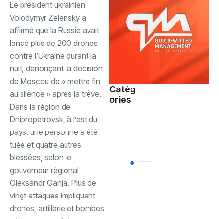
‎Le président ukrainien
Volodymyr Zelensky a
affirmé que la Russie avait
lancé plus de 200 drones
contre l’Ukraine durant la
nuit, dénonçant la décision
de Moscou de « mettre fin
Catég
au silence » après la trêve.
ories
Société
(110)
‎Dans la région de
Dnipropetrovsk, à l’est du
pays, une personne a été
Sports
(94)
tuée et quatre autres
blessées, selon le
Uncategorized
(
gouverneur régional
Oleksandr Ganja. Plus de
vingt attaques impliquant
Politique
(85)
drones, artillerie et bombes