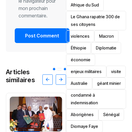
le navigateur pour
Afrique du Sud
mon prochain
commentaire.
Le Ghana rapatrie 300 de
ses citoyens
violences
Macron
Éthiopie
Diplomatie
économie
Articles
enjeux militaires
visite
similaires
‎Australie
géant minier
condamné à
indemnisation
Aborigènes
Sénégal
Diomaye Faye
CULTURE