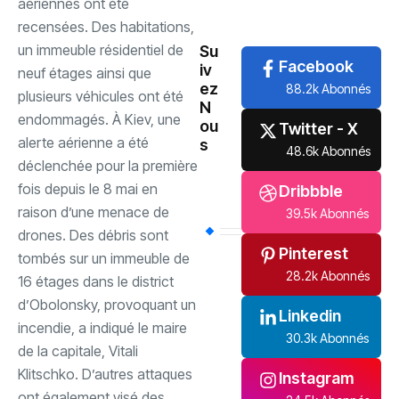
aériennes ont été
International
(61)
recensées. Des habitations,
un immeuble résidentiel de
Su
Facebook
iv
neuf étages ainsi que
ez
88.2k Abonnés
plusieurs véhicules ont été
N
endommagés. ‎À Kiev, une
ou
Twitter - X
alerte aérienne a été
s
48.6k Abonnés
déclenchée pour la première
fois depuis le 8 mai en
Dribbble
raison d’une menace de
39.5k Abonnés
drones. Des débris sont
Pinterest
tombés sur un immeuble de
28.2k Abonnés
16 étages dans le district
d’Obolonsky, provoquant un
Linkedin
incendie, a indiqué le maire
30.3k Abonnés
de la capitale, Vitali
Klitschko. D’autres attaques
Instagram
ont également visé des