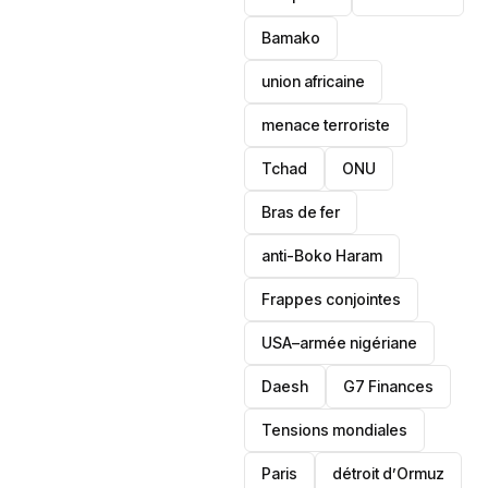
Bamako
union africaine
menace terroriste
‎Tchad
ONU
Bras de fer
anti-Boko Haram
Frappes conjointes
USA–armée nigériane
Daesh
‎G7 Finances
Tensions mondiales
Paris
détroit d’Ormuz