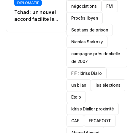
JUSTICE
DIPLOMATIE
négociations
FMI
POLITIQUE
POLITIQUE
Tinubu
Procès libyen
Djidji Ayôkwé : un
désamorce une
retour qui
crise à Osun
Sept ans de prison
dépasse le
patrimoine
Nicolas Sarkozy
campagne présidentielle
de 2007
‎FIF : Idriss Diallo
un bilan
les élections
Eto’o
Idriss Diallor proximité
CAF
FECAFOOT
‎Ahmad Ahmad