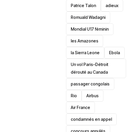
Patrice Talon
adieux
Romuald Wadagni
Mondial U17 féminin
les Amazones
la Sierra Leone
‎Ebola
Un vol Paris–Détroit
dérouté au Canada
passager congolais
Rio
Airbus
Air France
condamnés en appel
concours annulés