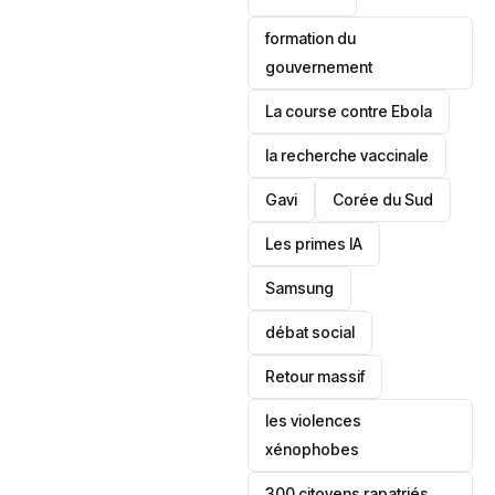
formation du
gouvernement
La course contre Ebola
la recherche vaccinale
Gavi
‎Corée du Sud
Les primes IA
Samsung
débat social
Retour massif
les violences
xénophobes
300 citoyens rapatriés