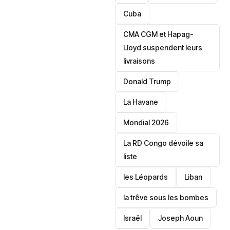
‎Cuba
CMA CGM et Hapag-
Lloyd suspendent leurs
livraisons
Donald Trump
La Havane
Mondial 2026
La RD Congo dévoile sa
liste
les Léopards
‎Liban
la trêve sous les bombes
Israël
Joseph Aoun