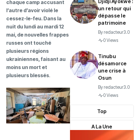
Djidji Ayôkwé :
chaque camp accusant
un retour qui
l’autre d’avoir violé le
dépasse le
cessez-le-feu. Dans la
patrimoine
nuit du lundi au mardi 12
By
redacteur3.0
mai, de nouvelles frappes
0 Views
russes ont touché
plusieurs régions
Tinubu
ukrainiennes, faisant au
désamorce
moins un mort et
une crise à
plusieurs blessés
.
Osun
By
redacteur3.0
0 Views
Top
A La Une