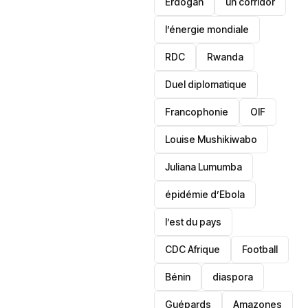
Erdogan
un corridor
l’énergie mondiale
RDC
Rwanda
Duel diplomatique
Francophonie
OIF
Louise Mushikiwabo
Juliana Lumumba
épidémie d’Ebola
l’est du pays
CDC Afrique
Football
Bénin
diaspora
Guépards
Amazones