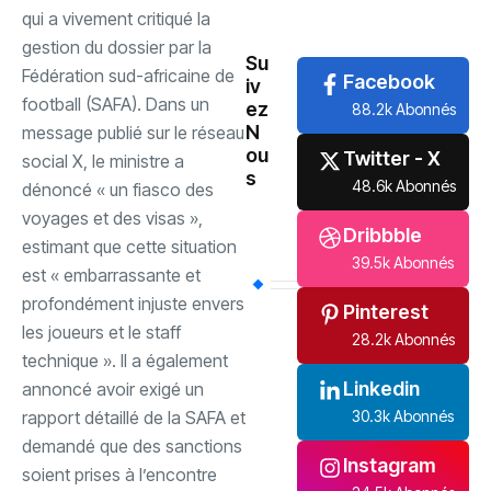
qui a vivement critiqué la
International
(61)
gestion du dossier par la
Su
Fédération sud-africaine de
Facebook
iv
football (SAFA). Dans un
ez
88.2k Abonnés
N
message publié sur le réseau
ou
Twitter - X
social X, le ministre a
s
48.6k Abonnés
dénoncé « un fiasco des
voyages et des visas »,
Dribbble
estimant que cette situation
39.5k Abonnés
est « embarrassante et
profondément injuste envers
Pinterest
les joueurs et le staff
28.2k Abonnés
technique ». Il a également
Linkedin
annoncé avoir exigé un
30.3k Abonnés
rapport détaillé de la SAFA et
demandé que des sanctions
Instagram
soient prises à l’encontre