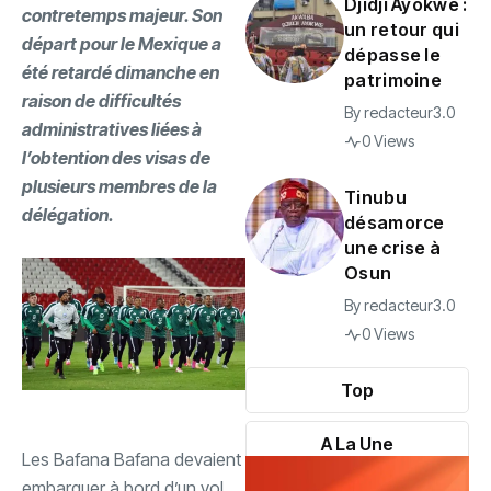
Djidji Ayôkwé :
contretemps majeur. Son
un retour qui
départ pour le Mexique a
dépasse le
été retardé dimanche en
patrimoine
raison de difficultés
By
redacteur3.0
administratives liées à
0 Views
l’obtention des visas de
plusieurs membres de la
Tinubu
délégation.
désamorce
une crise à
Osun
By
redacteur3.0
0 Views
Top
A La Une
‎Les Bafana Bafana devaient
embarquer à bord d’un vol