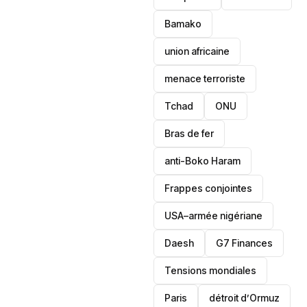
Bamako
union africaine
menace terroriste
‎Tchad
ONU
Bras de fer
anti-Boko Haram
Frappes conjointes
USA–armée nigériane
Daesh
‎G7 Finances
Tensions mondiales
Paris
détroit d’Ormuz