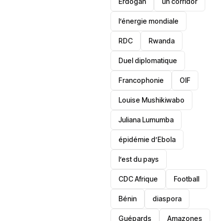
Erdogan
un corridor
l’énergie mondiale
RDC
Rwanda
Duel diplomatique
Francophonie
OIF
Louise Mushikiwabo
Juliana Lumumba
épidémie d’Ebola
l’est du pays
CDC Afrique
Football
Bénin
diaspora
Guépards
Amazones