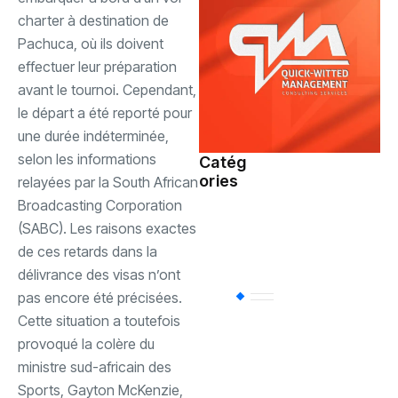
charter à destination de
Pachuca, où ils doivent
effectuer leur préparation
avant le tournoi. Cependant,
le départ a été reporté pour
une durée indéterminée,
selon les informations
Catég
ories
Société
(110)
relayées par la South African
Broadcasting Corporation
(SABC). Les raisons exactes
Sports
(94)
de ces retards dans la
délivrance des visas n’ont
pas encore été précisées.
Uncategorized
(
Cette situation a toutefois
provoqué la colère du
Politique
(85)
ministre sud-africain des
Sports, Gayton McKenzie,