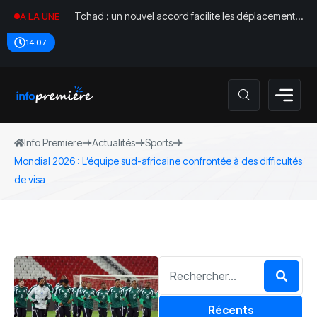
Tchad : un nouvel accord facilite les déplacements
A LA UNE
diplomatiques
14:07
Info Premiere
Actualités
Sports
Mondial 2026 : L’équipe sud-africaine confrontée à des difficultés
de visa
Récents