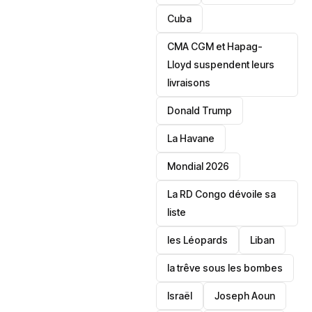
‎Cuba
CMA CGM et Hapag-
Lloyd suspendent leurs
livraisons
Donald Trump
La Havane
Mondial 2026
La RD Congo dévoile sa
liste
les Léopards
‎Liban
la trêve sous les bombes
Israël
Joseph Aoun