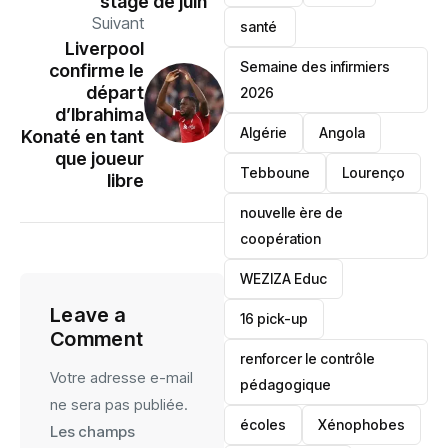
stage de juin
Suivant
santé ‎
‎Liverpool
Semaine des infirmiers
confirme le
départ
2026
d’Ibrahima
‎Algérie
Angola
Konaté en tant
que joueur
Tebboune
Lourenço
libre
nouvelle ère de
coopération
‎WEZIZA Educ
Leave a
16 pick-up
Comment
renforcer le contrôle
Votre adresse e-mail
pédagogique
ne sera pas publiée.
écoles
‎Xénophobes
Les champs