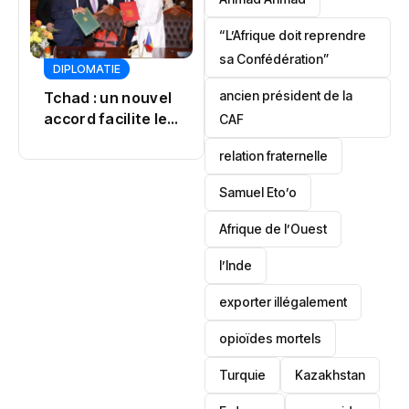
“L’Afrique doit reprendre
CULTURE
sa Confédération”
JUSTICE
DIPLOMATIE
POLITIQUE
POLITIQUE
ancien président de la
Tinubu
CAF
Djidji Ayôkwé : un
désamorce une
retour qui
crise à Osun
relation fraternelle
dépasse le
patrimoine
Samuel Eto’o
Afrique de l’Ouest
l’Inde
exporter illégalement
opioïdes mortels
‎Turquie
Kazakhstan