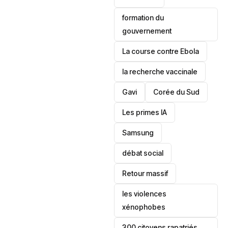
formation du
gouvernement
La course contre Ebola
la recherche vaccinale
Gavi
‎Corée du Sud
Les primes IA
Samsung
débat social
Retour massif
les violences
xénophobes
300 citoyens rapatriés