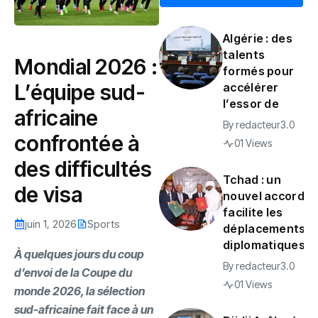
Algérie : des
talents
Mondial 2026 :
formés pour
L’équipe sud-
accélérer
l’essor de
africaine
By
redacteur3.0
confrontée à
01 Views
des difficultés
Tchad : un
de visa
nouvel accord
facilite les
juin 1, 2026
Sports
déplacements
diplomatiques
‎À quelques jours du coup
By
redacteur3.0
d’envoi de la Coupe du
01 Views
monde 2026, la sélection
sud-africaine fait face à un