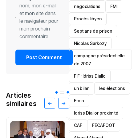
nom, mon e-mail
négociations
FMI
et mon site dans
Procès libyen
le navigateur pour
mon prochain
Sept ans de prison
commentaire.
Nicolas Sarkozy
campagne présidentielle
de 2007
‎FIF : Idriss Diallo
un bilan
les élections
Articles
Eto’o
similaires
Idriss Diallor proximité
CAF
FECAFOOT
‎Ahmad Ahmad