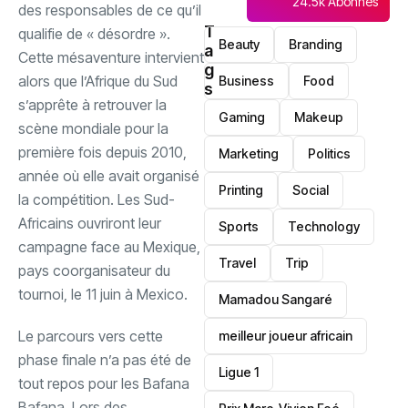
24.5k Abonnés
des responsables de ce qu’il
T
qualifie de « désordre ».
Beauty
Branding
a
‎Cette mésaventure intervient
g
alors que l’Afrique du Sud
Business
Food
s
s’apprête à retrouver la
Gaming
Makeup
scène mondiale pour la
première fois depuis 2010,
Marketing
Politics
année où elle avait organisé
Printing
Social
la compétition. Les Sud-
Africains ouvriront leur
Sports
Technology
campagne face au Mexique,
Travel
Trip
pays coorganisateur du
tournoi, le 11 juin à Mexico.
Mamadou Sangaré
Le parcours vers cette
meilleur joueur africain
phase finale n’a pas été de
Ligue 1
tout repos pour les Bafana
Bafana. Lors des