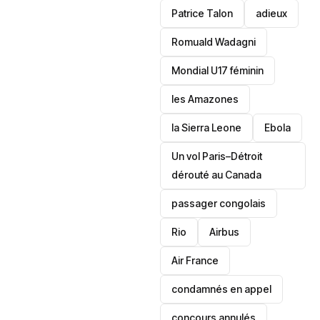
Patrice Talon
adieux
Romuald Wadagni
Mondial U17 féminin
les Amazones
la Sierra Leone
‎Ebola
Un vol Paris–Détroit
dérouté au Canada
passager congolais
Rio
Airbus
Air France
condamnés en appel
concours annulés