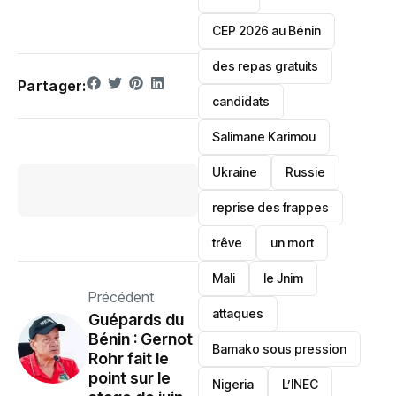
‎CEP 2026 au Bénin
des repas gratuits
Partager:
candidats
Salimane Karimou
Ukraine
Russie
reprise des frappes
trêve
un mort
Mali
le Jnim
Précédent
attaques
Guépards du
Bénin : Gernot
Bamako sous pression
Rohr fait le
point sur le
‎Nigeria
L’INEC